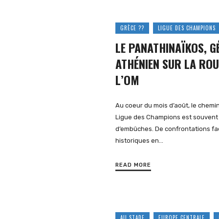
GRÈCE ??
LIGUE DES CHAMPIONS
LE PANATHINAÏKOS, G
ATHÉNIEN SUR LA ROU
L’OM
Au coeur du mois d’août, le chemi
Ligue des Champions est souven
d’embûches. De confrontations fa
historiques en…
READ MORE
AU STADE
EUROPE CENTRALE