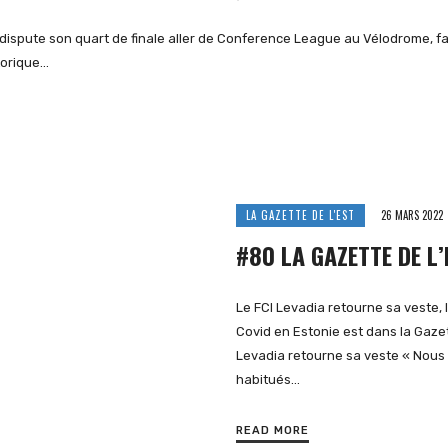
OK dispute son quart de finale aller de Conference League au Vélodrome, f
torique…
LA GAZETTE DE L'EST
26 MARS 2022
#80 LA GAZETTE DE L’
Le FCI Levadia retourne sa veste,
Covid en Estonie est dans la Gazet
Levadia retourne sa veste « Nou
habitués…
READ MORE