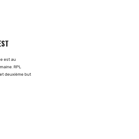
EST
e est au
emaine. RPL
et deuxième but