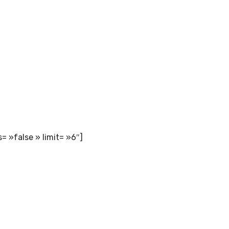
 »false » limit= »6″]