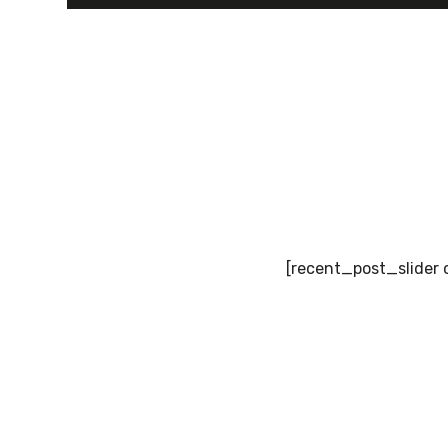
et
d'Europe
de
[recent_post_slider 
l'Est