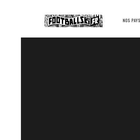
Footballski
NOS PAY
Le
football
d'Europe
centrale