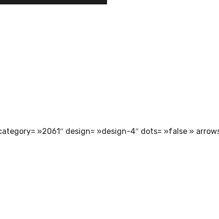
https://youtu.be/Nm--pPsDQqo
NOS REPORTAGES
category= »2061″ design= »design-4″ dots= »false » arrows=