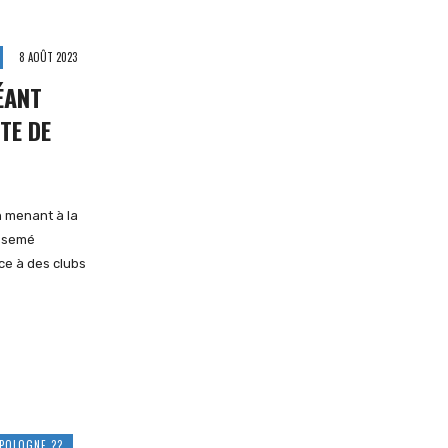
8 AOÛT 2023
ÉANT
TE DE
n menant à la
t semé
ce à des clubs
POLOGNE ??