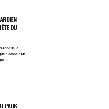
GARDIEN
UÊTE DU
journée de la
gue a écopé d’un
ipe de
DU PAOK