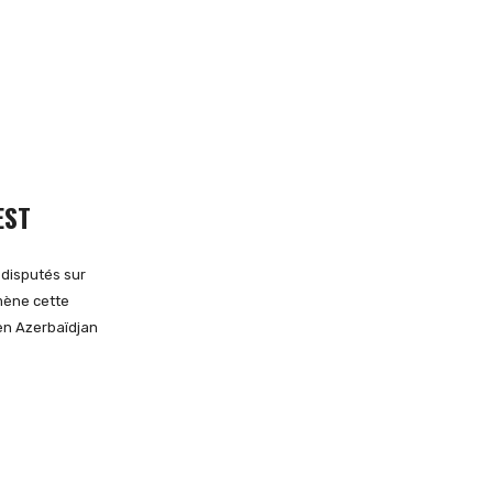
EST
 disputés sur
mmène cette
en Azerbaïdjan