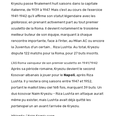
Kryeziu passe finalement huit saisons dans la capitale
italienne, de 1939 à 1947. Mais c’est au cours de l’exercice
1941-1942 qu’il affirme son statut légendaire avec les
giallorossi
, en prenant activement part au tout premier
scudetto
de la Roma. Il devient notamment le troisième
meilleur buteur de son équipe, marquant à chaque
rencontre importante, face à l’Inter, au Milan AC ou encore
la Juventus d’un certain… Riza Lushta. Au total, Kryeziu
dispute 122 matchs pour la Roma, pour 27 buts inscrits.
L’AS Roma vainqueur de son premier scudetto en 1941/1942
Après sa période romaine, Kryeziu devient le second
Kosovar-albanais à jouer pour le
Napoli
, après Riza
Lushta. Il y restera cinq saisons entre 1947 et 1952,
portant le maillot bleu ciel 168 fois, marquant 39 buts. Un
duo kosovar Naim Kryeziu – Riza Lushta en attaque aurait
même pu exister, mais Lushta avait déjà quitté les
partenopei
un an avant l’arrivée de Kryeziu.
Wikipedia / Naim Kryeziu page