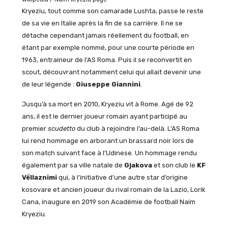
Kryeziu, tout comme son camarade Lushta, passe le reste
de sa vie en Italie après la fin de sa carrière. Il ne se
détache cependant jamais réellement du football, en
étant par exemple nommé, pour une courte période en
1963, entraineur de l’AS Roma. Puis il se reconvertit en
scout, découvrant notamment celui qui allait devenir une
de leur légende :
Giuseppe Giannini
.
Jusqu’à sa mort en 2010, Kryeziu vit à Rome. Agé de 92
ans, il est le dernier joueur romain ayant participé au
premier
scudetto
du club à rejoindre l’au-delà. L’AS Roma
lui rend hommage en arborant un brassard noir lors de
son match suivant face à l’Udinese. Un hommage rendu
également par sa ville natale de
Gjakova
et son club le
KF
Vëllaznimi
qui, à l’initiative d’une autre star d’origine
kosovare et ancien joueur du rival romain de la Lazio, Lorik
Cana, inaugure en 2019 son Académie de football Naim
Kryeziu.