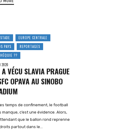
D MORE
 STADE
EUROPE CENTRALE
OS PAYS
REPORTAGES
CHÉQUIE ??
I 2020
 A VÉCU SLAVIA PRAGUE
SFC OPAVA AU SINOBO
ADIUM
es temps de confinement, le football
 manque, c’est une évidence. Alors,
ttendant que le ballon rond reprenne
droits partout dans le…