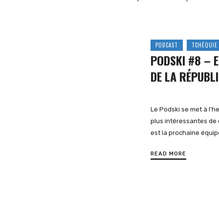
et
PODCAST
TCHÉQUIE 
PODSKI #8 – 
DE LA RÉPUBL
d'Europe
Le Podski se met à l’h
plus intéressantes de 
de
est la prochaine équi
READ MORE
l'Est