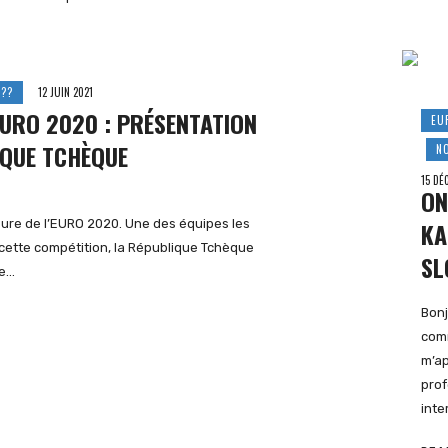
??
12 JUIN 2021
EURO 2020 : PRÉSENTATION
EU
IQUE TCHÈQUE
N
15 DÉ
ON
eure de l’EURO 2020. Une des équipes les
KA
cette compétition, la République Tchèque
SL
pe…
Bonj
comm
m’ap
prof
inte