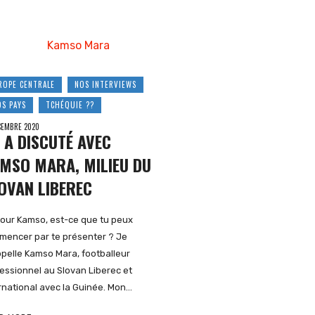
ROPE CENTRALE
NOS INTERVIEWS
OS PAYS
TCHÉQUIE ??
CEMBRE 2020
 A DISCUTÉ AVEC
MSO MARA, MILIEU DU
OVAN LIBEREC
our Kamso, est-ce que tu peux
encer par te présenter ? Je
pelle Kamso Mara, footballeur
essionnel au Slovan Liberec et
rnational avec la Guinée. Mon…