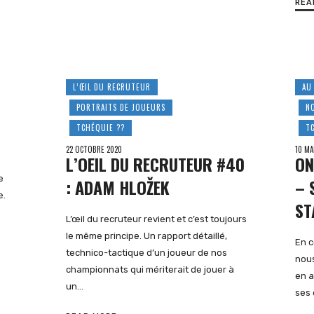
REA
L’ŒIL DU RECRUTEUR
AU
PORTRAITS DE JOUEURS
N
TCHÉQUIE ??
T
22 OCTOBRE 2020
10 MA
L’OEIL DU RECRUTEUR #40
ON
e
: ADAM HLOŽEK
– 
e.
ST
L’œil du recruteur revient et c’est toujours
le même principe. Un rapport détaillé,
En c
technico-tactique d’un joueur de nos
nous
championnats qui mériterait de jouer à
en a
un…
ses 