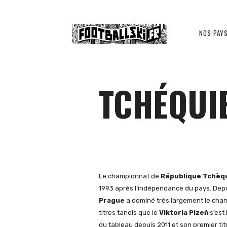
Footballski
NOS PAY
Le
TCHÉQUIE
football
d'Europe
Le championnat de
République Tchèq
1993 après l’indépendance du pays. Depu
Prague
a dominé très largement le cha
titres tandis que le
Viktoria Plzeň
s’est
centrale
du tableau depuis 2011 et son premier ti