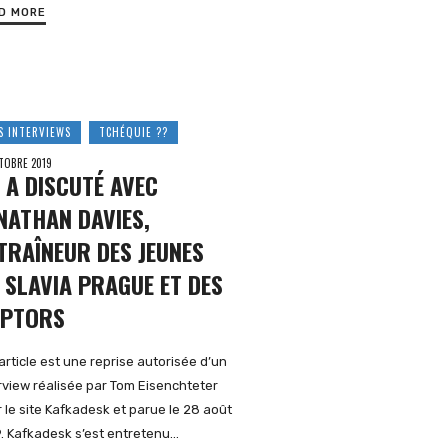
D MORE
S INTERVIEWS
TCHÉQUIE ??
TOBRE 2019
 A DISCUTÉ AVEC
NATHAN DAVIES,
TRAÎNEUR DES JEUNES
 SLAVIA PRAGUE ET DES
PTORS
article est une reprise autorisée d’un
rview réalisée par Tom Eisenchteter
 le site Kafkadesk et parue le 28 août
. Kafkadesk s’est entretenu…