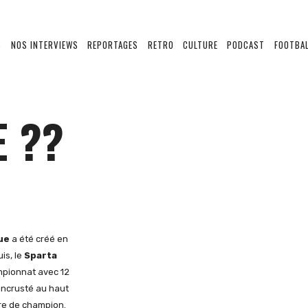
S
NOS INTERVIEWS
REPORTAGES
RETRO
CULTURE
PODCAST
FOOTBAL
 ??
ue
a été créé en
is, le
Sparta
mpionnat avec 12
 incrusté au haut
tre de champion.