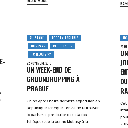
READ MORE
REA
AU STADE
FOOTBALLSKITRIP
NO
NOS PAYS
REPORTAGES
24 OC
ON
TCHÉQUIE ??
E-
JO
22 NOVEMBRE 2019
UN WEEK-END DE
EN
GROUNDHOPPING À
DU
PRAGUE
RA
s
a
Un an après notre dernière expédition en
Cet 
République Tchèque, l’envie de retrouver
inte
le parfum si particulier des stades
pour
tchèques, de la bonne klobasy à la…
2019