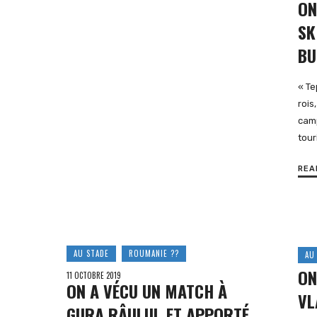
ON
SK
BU
« Te
rois,
camp
tour
REA
AU STADE
ROUMANIE ??
AU
ON
11 OCTOBRE 2019
ON A VÉCU UN MATCH À
VL
GURA RÂULUI, ET APPORTÉ