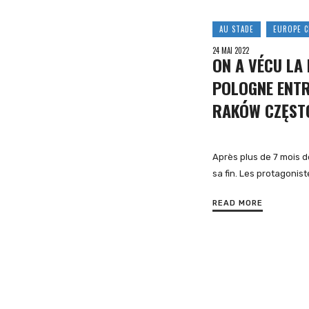
AU STADE
EUROPE C
24 MAI 2022
et
ON A VÉCU LA 
POLOGNE ENTR
RAKÓW CZĘS
d'Europe
Après plus de 7 mois d
sa fin. Les protagonist
de
READ MORE
l'Est