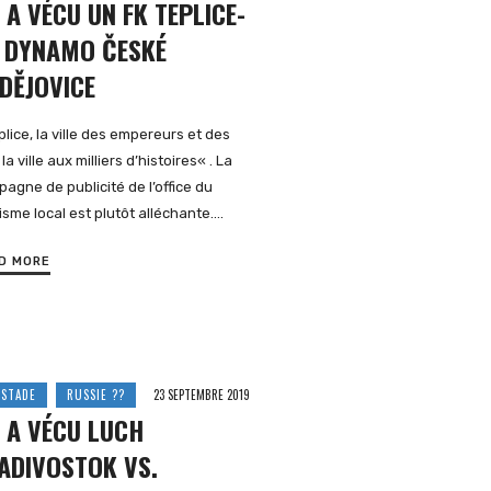
 A VÉCU UN FK TEPLICE-
 DYNAMO ČESKÉ
DĚJOVICE
plice, la ville des empereurs et des
 la ville aux milliers d’histoires« . La
agne de publicité de l’office du
isme local est plutôt alléchante….
D MORE
 STADE
RUSSIE ??
23 SEPTEMBRE 2019
 A VÉCU LUCH
ADIVOSTOK VS.