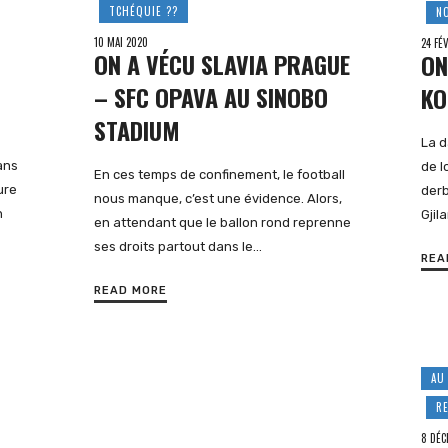
TCHÉQUIE ??
N
10 MAI 2020
24 FÉ
ON A VÉCU SLAVIA PRAGUE
ON
– SFC OPAVA AU SINOBO
KO
STADIUM
La d
ans
de l
En ces temps de confinement, le football
ure
derb
nous manque, c’est une évidence. Alors,
n
Gjil
en attendant que le ballon rond reprenne
ses droits partout dans le…
REA
READ MORE
AU
R
8 DÉC