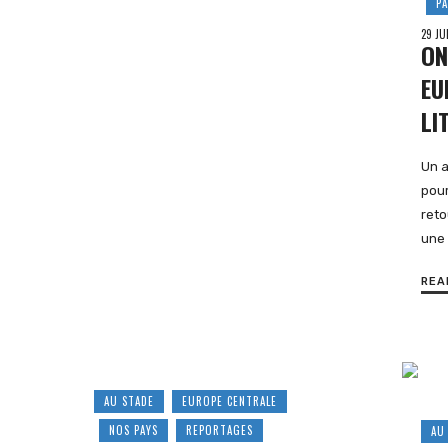
PA
29 JU
ON
EU
LI
Un a
pour
reto
une
REA
AU STADE
EUROPE CENTRALE
NOS PAYS
REPORTAGES
AU