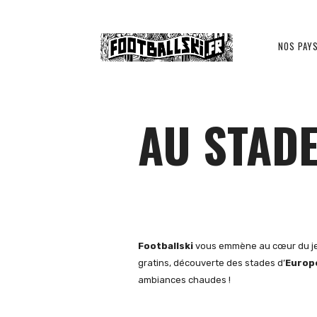
Footballski
NOS PAY
Le
AU STAD
football
d'Europe
Footballski
vous emmène au cœur du je
gratins, découverte des stades d’
Europe
ambiances chaudes !
centrale