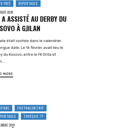
OS PAYS
REPORTAGES
VRIER 2020
 A ASSISTÉ AU DERBY DU
SOVO À GJILAN
ate était cochée dans le calendrier
ongue date. Le 16 février avait lieu le
y du Kosovo, entre le FK Drita et
an….
D MORE
 STADE
FOOTBALLSKITRIP
EPORTAGES
TCHÉQUIE ??
EMBRE 2019