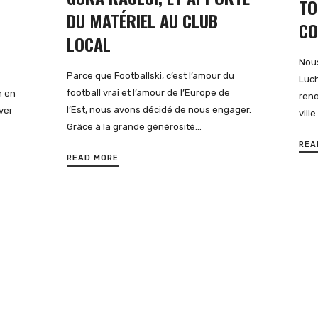
TO
DU MATÉRIEL AU CLUB
CO
LOCAL
Nous
Parce que Footballski, c’est l’amour du
Luch
football vrai et l’amour de l’Europe de
n en
reno
l’Est, nous avons décidé de nous engager.
ver
vill
Grâce à la grande générosité…
REA
READ MORE