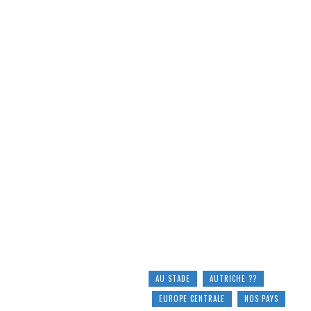
AU STADE
AUTRICHE ??
EUROPE CENTRALE
NOS PAYS