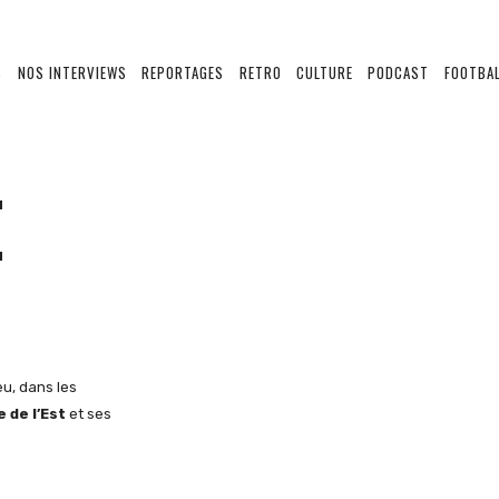
S
NOS INTERVIEWS
REPORTAGES
RETRO
CULTURE
PODCAST
FOOTBAL
E
u, dans les
 de l’Est
et ses