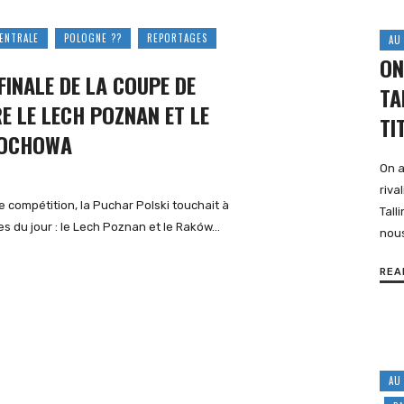
ENTRALE
POLOGNE ??
REPORTAGES
AU
ON
FINALE DE LA COUPE DE
TA
E LE LECH POZNAN ET LE
TI
TOCHOWA
On a
riva
e compétition, la Puchar Polski touchait à
Tall
es du jour : le Lech Poznan et le Raków…
nou
REA
AU