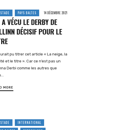
 STADE
PAYS BALTES
14 DÉCEMBRE 2021
 A VÉCU LE DERBY DE
LLINN DÉCISIF POUR LE
TRE
urait pu titrer cet article « La neige, la
lité et le titre ». Car ce n’est pas un
inna Derbi comme les autres que
s…
D MORE
 STADE
INTERNATIONAL