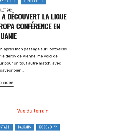
YS BALTES
REPORTAGES
ILLET 2021
 A DÉCOUVERT LA LIGUE
ROPA CONFÉRENCE EN
TUANIE
n après mon passage sur Footballski
 le derby de Vienne, me voici de
ur pour un tout autre match, avec
 saveur bien…
D MORE
 STADE
BALKANS
KOSOVO ??