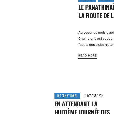
LE PANATHINA
LA ROUTE DE 
et
Au coeur du mois d’aoû
Champions est souven
d'Europe
face à des clubs histo
READ MORE
de
l'Est
INTERNATIONAL
11 OCTOBRE 2021
EN ATTENDANT LA
HUITIÈME JOURNÉE DES