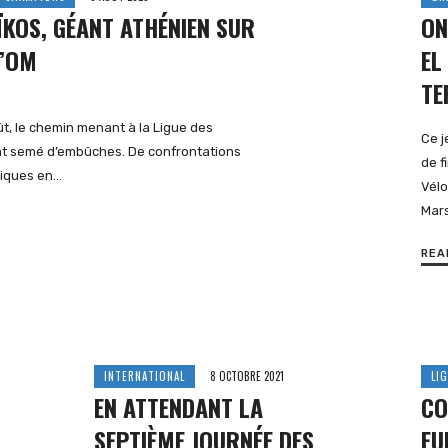
ÏKOS, GÉANT ATHÉNIEN SUR
ON
L’OM
EL
TE
t, le chemin menant à la Ligue des
Ce j
t semé d’embûches. De confrontations
de f
riques en…
Vélo
Mars
REA
INTERNATIONAL
8 OCTOBRE 2021
LI
EN ATTENDANT LA
CO
SEPTIÈME JOURNÉE DES
EU