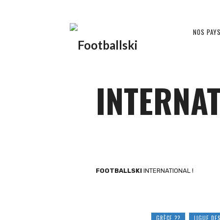
Footballski
NOS PAY
Le
INTERNA
football
d'Europe
FOOTBALLSKI
INTERNATIONAL !
centrale
GRÈCE ??
LIGUE DE