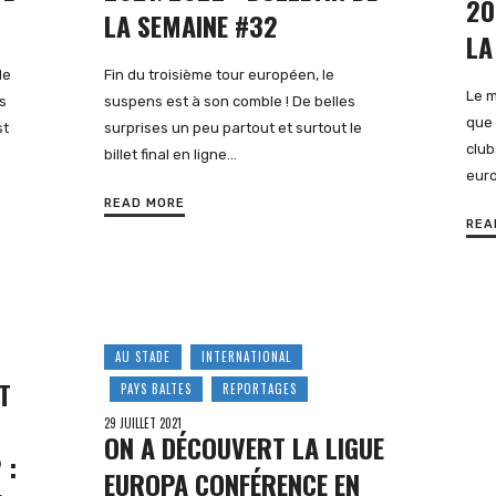
20
LA SEMAINE #32
LA
de
Fin du troisième tour européen, le
Le m
s
suspens est à son comble ! De belles
que 
st
surprises un peu partout et surtout le
club
billet final en ligne…
eur
READ MORE
REA
AU STADE
INTERNATIONAL
T
PAYS BALTES
REPORTAGES
29 JUILLET 2021
ON A DÉCOUVERT LA LIGUE
 :
EUROPA CONFÉRENCE EN