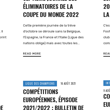
ÉLIMINATOIRES DE LA
20
COUPE DU MONDE 2022
LA
Cette première journée de la trêve
C’es
 Il
d’octobre se déroule sans la Belgique,
Foot
print
l’Espagne, la France et l’Italie (Ligue des
club
nations oblige) mais avec toutes les…
com
READ MORE
REA
IN
LIGUE DES CHAMPIONS
16 AOÛT 2021
COMPÉTITIONS
9 AOÛ
CO
EUROPÉENNES, ÉPISODE
EU
DE
2021/2022 : BULLETIN DE