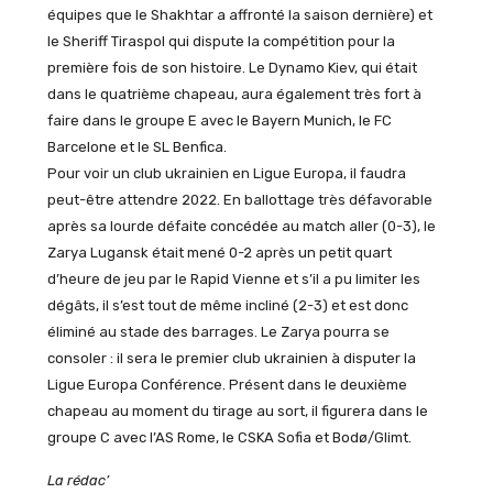
équipes que le Shakhtar a affronté la saison dernière) et
le Sheriff Tiraspol qui dispute la compétition pour la
première fois de son histoire. Le Dynamo Kiev, qui était
dans le quatrième chapeau, aura également très fort à
faire dans le groupe E avec le Bayern Munich, le FC
Barcelone et le SL Benfica.
Pour voir un club ukrainien en Ligue Europa, il faudra
peut-être attendre 2022. En ballottage très défavorable
après sa lourde défaite concédée au match aller (0-3), le
Zarya Lugansk était mené 0-2 après un petit quart
d’heure de jeu par le Rapid Vienne et s’il a pu limiter les
dégâts, il s’est tout de même incliné (2-3) et est donc
éliminé au stade des barrages. Le Zarya pourra se
consoler : il sera le premier club ukrainien à disputer la
Ligue Europa Conférence. Présent dans le deuxième
chapeau au moment du tirage au sort, il figurera dans le
groupe C avec l’AS Rome, le CSKA Sofia et Bodø/Glimt.
La rédac’