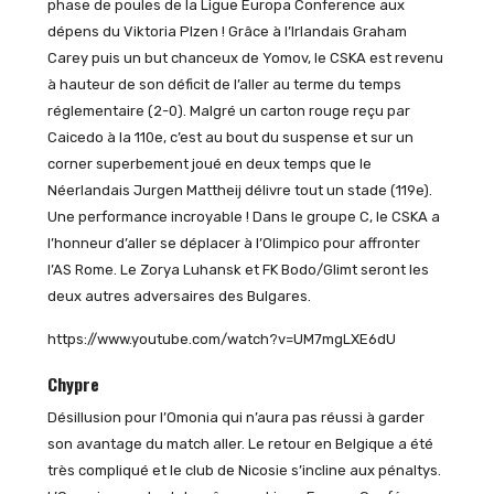
phase de poules de la Ligue Europa Conference aux
dépens du Viktoria Plzen ! Grâce à l’Irlandais Graham
Carey puis un but chanceux de Yomov, le CSKA est revenu
à hauteur de son déficit de l’aller au terme du temps
réglementaire (2-0). Malgré un carton rouge reçu par
Caicedo à la 110e, c’est au bout du suspense et sur un
corner superbement joué en deux temps que le
Néerlandais Jurgen Mattheij délivre tout un stade (119e).
Une performance incroyable ! Dans le groupe C, le CSKA a
l’honneur d’aller se déplacer à l’Olimpico pour affronter
l’AS Rome. Le Zorya Luhansk et FK Bodo/Glimt seront les
deux autres adversaires des Bulgares.
https://www.youtube.com/watch?v=UM7mgLXE6dU
Chypre
Désillusion pour l’Omonia qui n’aura pas réussi à garder
son avantage du match aller. Le retour en Belgique a été
très compliqué et le club de Nicosie s’incline aux pénaltys.