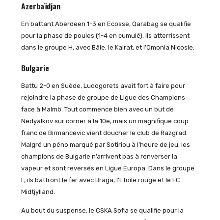
Azerbaïdjan
En battant Aberdeen 1-3 en Ecosse, Qarabag se qualifie
pour la phase de poules (1-4 en cumulé). Ils atterrissent
dans le groupe H, avec Bâle, le Kairat, et l’Omonia Nicosie.
Bulgarie
Battu 2-0 en Suède, Ludogorets avait fort à faire pour
rejoindre la phase de groupe de Ligue des Champions
face à Malmö. Tout commence bien avec un but de
Nedyalkov sur corner à la 10e, mais un magnifique coup
franc de Birmancevic vient doucher le club de Razgrad.
Malgré un péno marqué par Sotiriou à l’heure de jeu, les
champions de Bulgarie n’arrivent pas à renverser la
vapeur et sont reversés en Ligue Europa. Dans le groupe
F, ils battront le fer avec Braga, l’Etoile rouge et le FC
Midtjylland.
Au bout du suspense, le CSKA Sofia se qualifie pour la