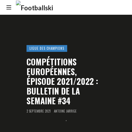
Footballski
Le
football
d'Europe
centrale
et
LIGUE DES CHAMPIONS
d'Europe
COMPÉTITIONS
de
l'Est
EUROPÉENNES,
ÉPISODE 2021/2022 :
BULLETIN DE LA
SEMAINE #34
2 SEPTEMBRE 2021
ANTOINE JARRIGE