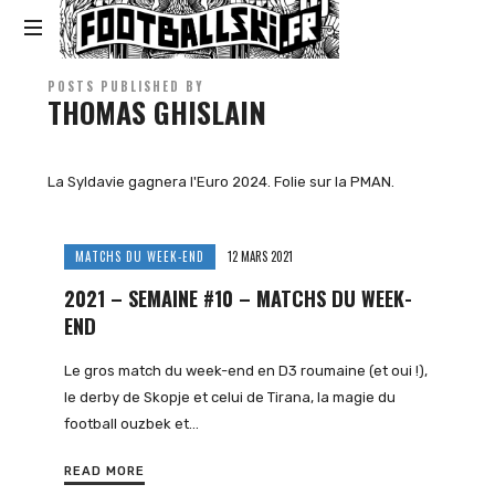
Footballski
Le
POSTS PUBLISHED BY
THOMAS GHISLAIN
football
d'Europe
centrale
et
La Syldavie gagnera l'Euro 2024. Folie sur la PMAN.
d'Europe
de
l'Est
MATCHS DU WEEK-END
12 MARS 2021
2021 – SEMAINE #10 – MATCHS DU WEEK-
END
Le gros match du week-end en D3 roumaine (et oui !),
le derby de Skopje et celui de Tirana, la magie du
football ouzbek et…
READ MORE