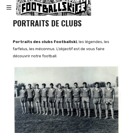
Footballski
PORTRAITS DE CLUBS
Le
football
d'Europe
centrale
Portraits des clubs
Footballski
, les légendes, les
et
farfelus, les méconnus. L’objectif est de vous faire
d'Europe
découvrir notre football.
de
l'Est