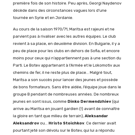
première fois de son histoire. Peu après, Georgi Naydenov
décède dans des circonstances vagues lors d’une
tournée en Syrie et en Jordanie.
Au cours de la saison 1970/71, Maritsa est rajeuni et ne
parvient pas à rivaliser avec les autres équipes. Le club
revient à sa place, en deuxième division. En Bulgarie, il y a
peu de place pour les clubs en dehors de Sofia, et encore
moins pour ceux qui n’appartiennent pas à une section du
Parti. Le Botev appartenant à l’Armée et le Lokomotiv aux
chemins de fer, il ne reste plus de place… Malgré tout,
Maritsa a son succès pour lancer des jeunes et possède
de bons formateurs. Sans être aidée, l’équipe joue dans le
groupe B pendant de nombreuses années. De nombreux
jeunes en sont issus, comme
Dinko Dermendzhiev
(qui
arrive au Maritsa en jouant gardien (!) avant de connaître
la gloire en tant que milieu de terrain),
Aleksandar
Aleksandrov
ou…
Hristo Stoichkov
. Ce dernier avait
pourtant jeté son dévolu sur le Botev, qui lui a répondu