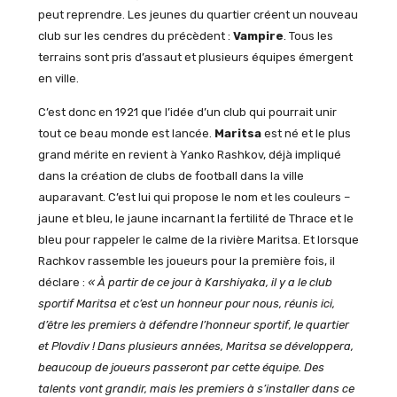
peut reprendre. Les jeunes du quartier créent un nouveau
club sur les cendres du précèdent :
Vampire
. Tous les
terrains sont pris d’assaut et plusieurs équipes émergent
en ville.
C’est donc en 1921 que l’idée d’un club qui pourrait unir
tout ce beau monde est lancée.
Maritsa
est né et le plus
grand mérite en revient à Yanko Rashkov, déjà impliqué
dans la création de clubs de football dans la ville
auparavant. C’est lui qui propose le nom et les couleurs –
jaune et bleu, le jaune incarnant la fertilité de Thrace et le
bleu pour rappeler le calme de la rivière Maritsa. Et lorsque
Rachkov rassemble les joueurs pour la première fois, il
déclare :
« À partir de ce jour à Karshiyaka, il y a le club
sportif Maritsa et c’est un honneur pour nous, réunis ici,
d’être les premiers à défendre l’honneur sportif, le quartier
et Plovdiv ! Dans plusieurs années, Maritsa se développera,
beaucoup de joueurs passeront par cette équipe. Des
talents vont grandir, mais les premiers à s’installer dans ce