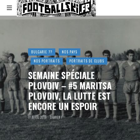
Footballski
Le
football
d'Europe
centrale
et
BULGARIE ??
NOS PAYS
d'Europe
NOS PORTRAITS
PORTRAITS DE CLUBS
de
l'Est
SEMAINE SPÉCIALE
PLOVDIV – #5 MARITSA
PLOVDIV, LA LUTTE EST
ENCORE UN ESPOIR
11 AVRIL 2019
DAMIEN F