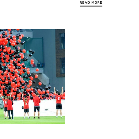
READ MORE