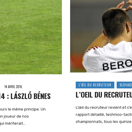
L’ŒIL DU RECRUTEUR
SLOVAQ
14 AVRIL 2016
L’OEIL DU RECRUTE
14 : LÁSZLÓ BÉNES
L’œil du recruteur revient et c
jours le même principe. Un
rapport détaillé, technico-tact
un joueur de nos
championnats, tous les quinze 
qui mériterait…