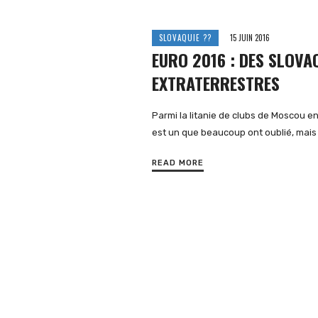
SLOVAQUIE ??
15 JUIN 2016
EURO 2016 : DES SLOVA
EXTRATERRESTRES
Parmi la litanie de clubs de Moscou en
est un que beaucoup ont oublié, mais 
READ MORE