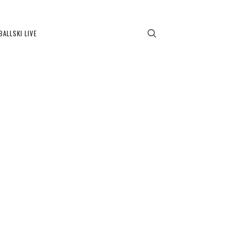
BALLSKI LIVE