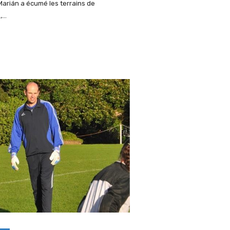
Marián a écumé les terrains de
e,…