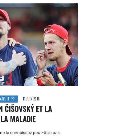
AQUIE ??
11 JUIN 2016
N ČIŠOVSKÝ ET LA
 LA MALADIE
 ne le connaissez peut-être pas.