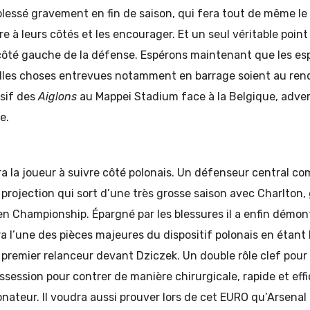
blessé gravement en fin de saison, qui fera tout de même l
re à leurs côtés et les encourager. Et un seul véritable point
 côté gauche de la défense. Espérons maintenant que les esp
 belles choses entrevues notamment en barrage soient au ren
sif des
Aiglons
au Mappei Stadium face à la Belgique, advers
e.
a la joueur à suivre côté polonais. Un défenseur central com
 projection qui sort d’une très grosse saison avec Charlton, 
n Championship. Épargné par les blessures il a enfin démon
ra l’une des pièces majeures du dispositif polonais en étant 
 premier relanceur devant Dziczek. Un double rôle clef pour
ossession pour contrer de manière chirurgicale, rapide et effi
onateur. Il voudra aussi prouver lors de cet EURO qu’Arsenal p