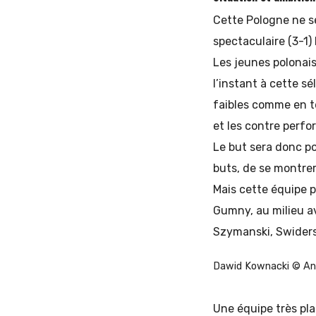
Cette Pologne ne se 
spectaculaire (3-1)
Les jeunes polonai
l’instant à cette sé
faibles comme en t
et les contre perfo
Le but sera donc po
buts, de se montrer 
Mais cette équipe p
Gumny, au milieu av
Szymanski, Swidersk
Dawid Kownacki © A
Une équipe très pla