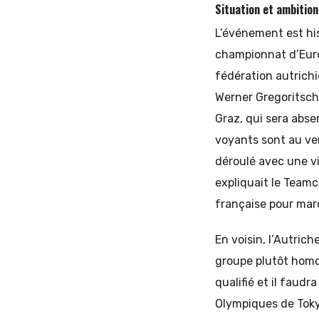
Situation et ambitio
L’événement est his
championnat d’Eur
fédération autrich
Werner Gregoritsch 
Graz, qui sera absen
voyants sont au ver
déroulé avec une vi
expliquait le Teamc
française pour marq
En voisin, l’Autrich
groupe plutôt homog
qualifié et il faudr
Olympiques de Tokyo