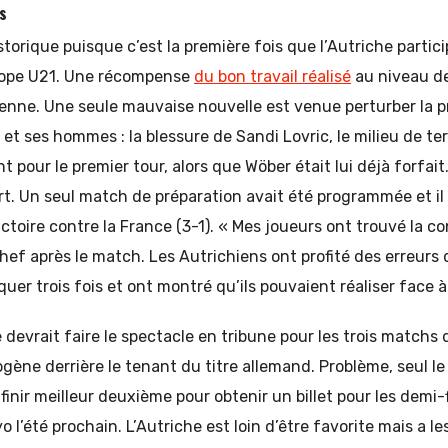
ns
torique puisque c’est la première fois que l’Autriche partic
ope U21. Une récompense
du bon travail réalisé
au niveau de
ienne. Une seule mauvaise nouvelle est venue perturber la p
et ses hommes : la blessure de Sandi Lovric, le milieu de te
t pour le premier tour, alors que Wöber était lui déjà forfait.
t. Un seul match de préparation avait été programmée et il
ctoire contre la France (3-1). « Mes joueurs ont trouvé la c
hef après le match. Les Autrichiens ont profité des erreurs
uer trois fois et ont montré qu’ils pouvaient réaliser face à 
e devrait faire le spectacle en tribune pour les trois matchs
ène derrière le tenant du titre allemand. Problème, seul le
a finir meilleur deuxième pour obtenir un billet pour les demi-
 l’été prochain. L’Autriche est loin d’être favorite mais a 