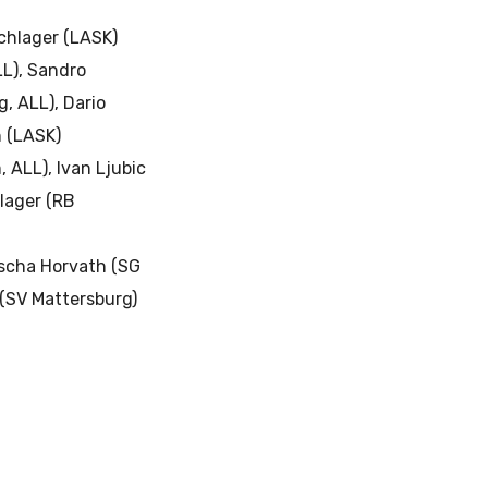
Schlager (LASK)
LL), Sandro
g, ALL), Dario
n (LASK)
 ALL), Ivan Ljubic
hlager (RB
Sascha Horvath (SG
 (SV Mattersburg)