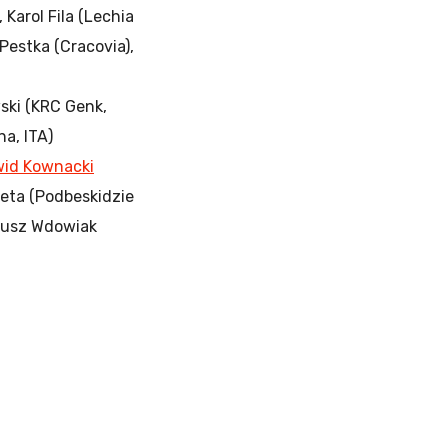
 Karol Fila (Lechia
Pestka (Cracovia),
wski (KRC Genk,
a, ITA)
id Kownacki
heta (Podbeskidzie
teusz Wdowiak