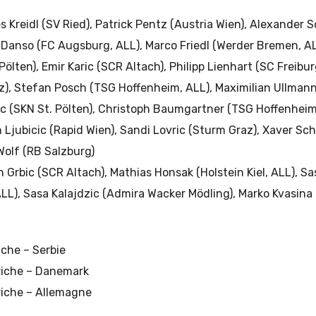
Kreidl (SV Ried), Patrick Pentz (Austria Wien), Alexander 
 Danso (FC Augsburg, ALL), Marco Friedl (Werder Bremen, A
Pölten), Emir Karic (SCR Altach), Philipp Lienhart (SC Freibur
z), Stefan Posch (TSG Hoffenheim, ALL), Maximilian Ullman
c (SKN St. Pölten), Christoph Baumgartner (TSG Hoffenheim,
 Ljubicic (Rapid Wien), Sandi Lovric (Sturm Graz), Xaver Sc
Wolf (RB Salzburg)
n Grbic (SCR Altach), Mathias Honsak (Holstein Kiel, ALL), 
L), Sasa Kalajdzic (Admira Wacker Mödling), Marko Kvasina
riche – Serbie
triche – Danemark
triche – Allemagne