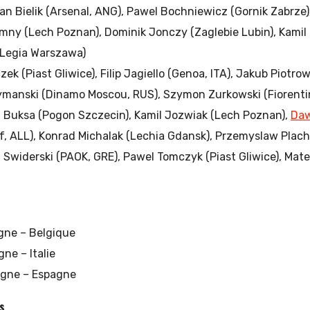
ian Bielik (Arsenal, ANG), Pawel Bochniewicz (Gornik Zabrze),
mny (Lech Poznan), Dominik Jonczy (Zaglebie Lubin), Kamil 
(Legia Warszawa)
zek (Piast Gliwice), Filip Jagiello (Genoa, ITA), Jakub Piotro
ymanski (Dinamo Moscou, RUS), Szymon Zurkowski (Fiorentin
Buksa (Pogon Szczecin), Kamil Jozwiak (Lech Poznan),
Daw
f, ALL), Konrad Michalak (Lechia Gdansk), Przemyslaw Plac
ol Swiderski (PAOK, GRE), Pawel Tomczyk (Piast Gliwice), Ma
ogne – Belgique
gne – Italie
logne – Espagne
ns