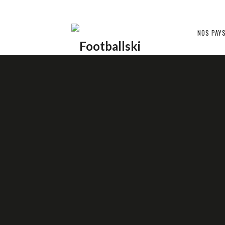
Footballski
NOS PAY
Le
INTERNATIONAL
football
d'Europe
16 JUIN 2019
QUENTIN GUÉGUEN
centrale