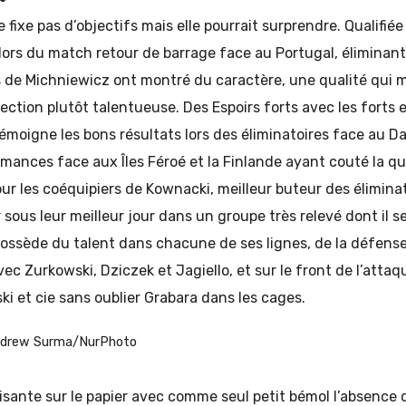
fixe pas d’objectifs mais elle pourrait surprendre. Qualifiée
 lors du match retour de barrage face au Portugal, éliminant 
s de Michniewicz ont montré du caractère, une qualité qui 
lection plutôt talentueuse. Des Espoirs forts avec les forts e
émoigne les bons résultats lors des éliminatoires face au D
rmances face aux Îles Féroé et la Finlande ayant couté la qua
ur les coéquipiers de Kownacki, meilleur buteur des élimina
sous leur meilleur jour dans un groupe très relevé dont il sera
ossède du talent dans chacune de ses lignes, de la défense 
ec Zurkowski, Dziczek et Jagiello, et sur le front de l’atta
i et cie sans oublier Grabara dans les cages.
ndrew Surma/NurPhoto
isante sur le papier avec comme seul petit bémol l’absence 