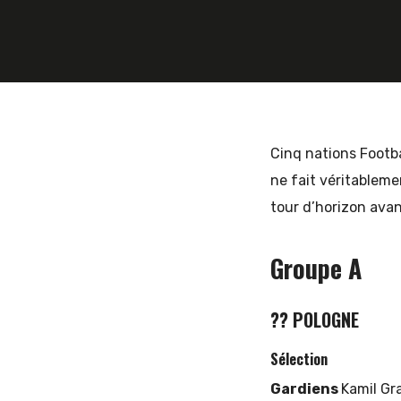
et
d'Europe
Cinq nations Footba
ne fait véritableme
tour d’horizon ava
de
Groupe A
l'Est
?? POLOGNE
Sélection
Gardiens
Kamil Gr