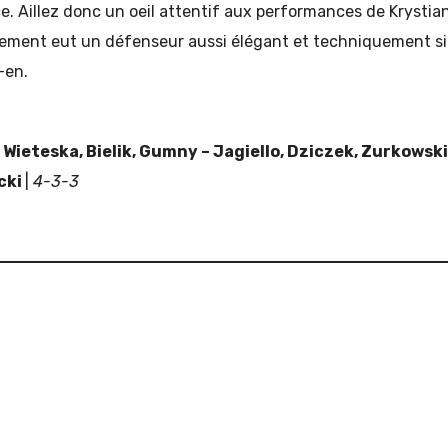
e. Aillez donc un oeil attentif aux performances de Krystian.
ement eut un défenseur aussi élégant et techniquement si à
-en.
 Wieteska, Bielik, Gumny – Jagiello, Dziczek, Zurkowsk
cki
|
4-3-3