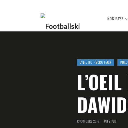
Footballski
NOS PAYS
Le
L’ŒIL DU RECRUTEUR
POLO
L’OEI
football
DAWID
d'Europe
13 OCTOBRE 2016
JAN ZIPEK
centrale