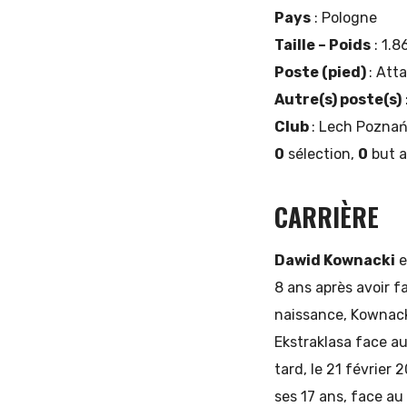
Pays
: Pologne
Taille – Poids
: 1.8
Poste (pied)
: Att
Autre(s) poste(s)
Club
: Lech Poznań
0
sélection,
0
but a
CARRIÈRE
Dawid Kownacki
e
8 ans après avoir fa
naissance, Kownack
Ekstraklasa face a
tard, le 21 février
ses 17 ans, face au