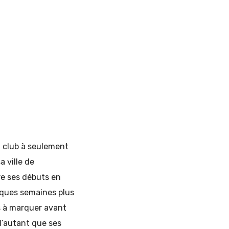
u club à seulement
a ville de
re ses débuts en
lques semaines plus
is à marquer avant
d’autant que ses