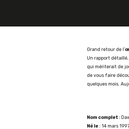
et
d'Europe
Grand retour de l’
œ
Un rapport détaillé
qui mériterait de jo
de
de vous faire déco
quelques mois. Auj
l'Est
Nom complet
: Da
Né le
: 14 mars 199