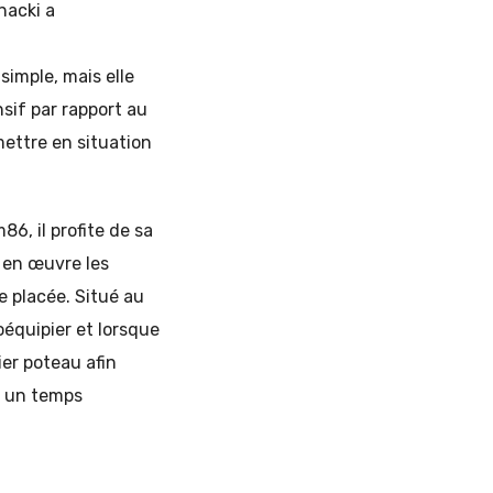
nacki a
simple, mais elle
nsif par rapport au
ettre en situation
6, il profite de sa
t en œuvre les
 placée. Situé au
oéquipier et lorsque
ier poteau afin
is un temps