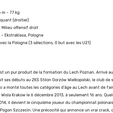
6 m – 77 kg
aquant (droitier)
: Milieu offensif droit
 – Ekstraklasa, Pologne
vec la Pologne (3 sélections, 0 but avec les U21)
st un pur produit de la formation du Lech Poznan. Arrivé a
it ses débuts au ZKS Stilon Gorzów Wielkopolski, le club de s
i a monté toutes les catégories d’âge au Lech avant de fai
u Wisla Krakow le 6 décembre 2013, à seulement 16 ans. Que
 2014, il devient le cinquième joueur du championnat polona
 Pogon Szczecin. Une précocité qui annonce un vrai crack, 