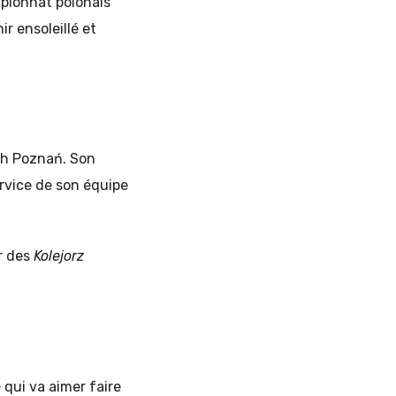
mpionnat polonais
ir ensoleillé et
ech Poznań. Son
ervice de son équipe
ur des
Kolejorz
e qui va aimer faire