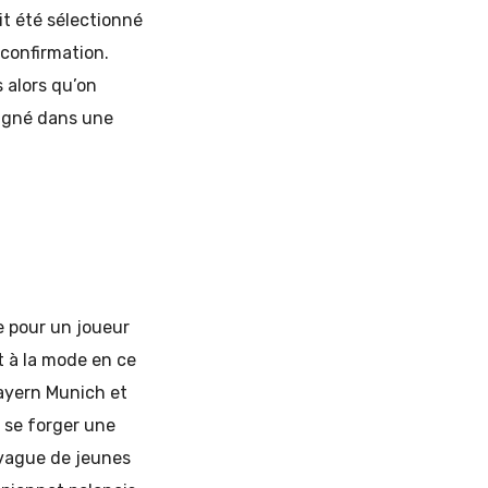
it été sélectionné
 confirmation.
 alors qu’on
agné dans une
ce pour un joueur
t à la mode en ce
ayern Munich et
 se forger une
 vague de jeunes