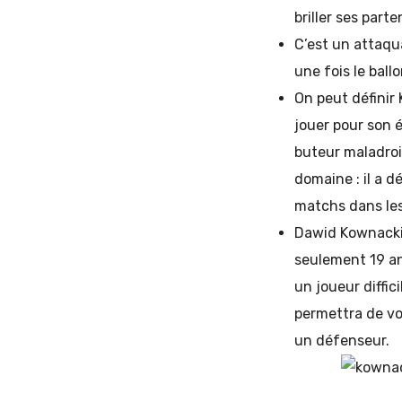
briller ses parte
C’est un attaqua
une fois le ball
On peut définir 
jouer pour son 
buteur maladroit
domaine : il a 
matchs dans les
Dawid Kownacki 
seulement 19 ans
un joueur diffi
permettra de vo
un défenseur.