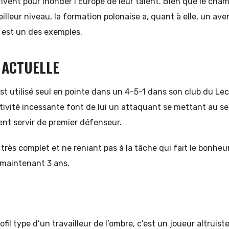
rivent pour inonder l’Europe de leur talent. Bien que le cha
illeur niveau, la formation polonaise a, quant à elle, un aven
est un des exemples.
 ACTUELLE
st utilisé seul en pointe dans un 4-5-1 dans son club du L
activité incessante font de lui un attaquant se mettant au s
nt servir de premier défenseur.
très complet et ne reniant pas à la tâche qui fait le bonhe
 maintenant 3 ans.
ofil type d’un travailleur de l’ombre, c’est un joueur altruist