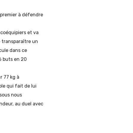
e premier à défendre
 coéquipiers et va
 transparaître un
icule dans ce
6 buts en 20
r 77 kg à
e qui fait de lui
ssous nous
ndeur, au duel avec