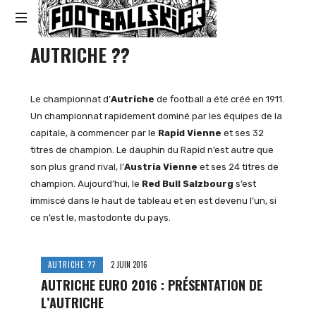
Footballski
AUTRICHE ??
Le
football
d'Europe
centrale
Le championnat d’
Autriche
de football a été créé en 1911.
et
Un championnat rapidement dominé par les équipes de la
d'Europe
capitale, à commencer par le
Rapid Vienne
et ses 32
de
titres de champion. Le dauphin du Rapid n’est autre que
l'Est
son plus grand rival, l’
Austria Vienne
et ses 24 titres de
champion. Aujourd’hui, le
Red Bull Salzbourg
s’est
immiscé dans le haut de tableau et en est devenu l’un, si
ce n’est le, mastodonte du pays.
AUTRICHE ??
2 JUIN 2016
AUTRICHE EURO 2016 : PRÉSENTATION DE
L’AUTRICHE