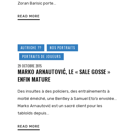
Zoran Barisic porte…
READ MORE
AUTRICHE ??
NOS PORTRAITS
PORTRAITS DE JOUEURS
29 OCTOBRE 2015
MARKO ARNAUTOVIĆ, LE « SALE GOSSE »
ENFIN MATURE
Des insultes à des policiers, des entraînements à
moitié éméché, une Bentley à Samuel Eto’o envolée…
Marko Arnautović est un sacré client pour les
tabloïds depuis…
READ MORE