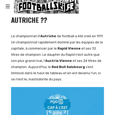
Footballski
AUTRICHE ??
Le
football
d'Europe
centrale
Le championnat d’
Autriche
de football a été créé en 1911.
et
Un championnat rapidement dominé par les équipes de la
d'Europe
capitale, à commencer par le
Rapid Vienne
et ses 32
de
titres de champion. Le dauphin du Rapid n’est autre que
l'Est
son plus grand rival, l’
Austria Vienne
et ses 24 titres de
champion. Aujourd’hui, le
Red Bull Salzbourg
s’est
immiscé dans le haut de tableau et en est devenu l’un, si
ce n’est le, mastodonte du pays.