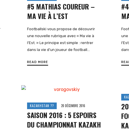
–
#5 MATHIAS COUREUR –
#4
MA VIE À L’EST
MA
r
Footballski vous propose de découvrir
Foot
une nouvelle rubrique avec « Ma vie à
une 
l’Est. » Le principe est simple : rentrer
l’Es
dans la vie d’un joueur de football…
dans
READ MORE
REA
KA
20
KAZAKHSTAN ??
20 DÉCEMBRE 2016
SAISON 2016 : 5 ESPOIRS
FO
DU CHAMPIONNAT KAZAKH
KA