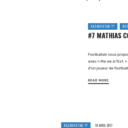
et
KAZAKHSTAN ??
NOS
#7 MATHIAS C
d'Europe
Footballski vous propo
avec « Ma vie à l’Est. »
d’un joueur de footbal
de
READ MORE
l'Est
KAZAKHSTAN ??
19 AVRIL 2017