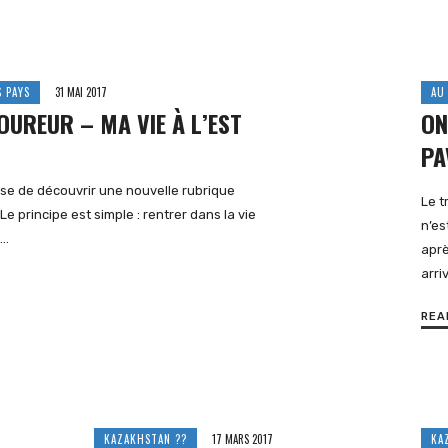
 PAYS
31 MAI 2017
AU
OUREUR – MA VIE À L’EST
ON
PA
se de découvrir une nouvelle rubrique
Le t
 Le principe est simple : rentrer dans la vie
n’es
l…
aprè
arri
REA
KAZAKHSTAN ??
17 MARS 2017
KA