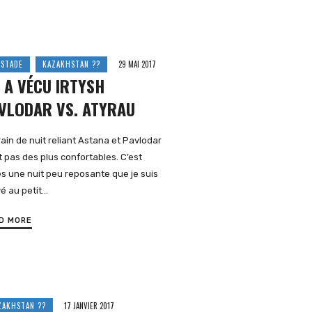
 STADE
KAZAKHSTAN ??
29 MAI 2017
 A VÉCU IRTYSH
VLODAR VS. ATYRAU
rain de nuit reliant Astana et Pavlodar
t pas des plus confortables. C’est
s une nuit peu reposante que je suis
vé au petit…
D MORE
ZAKHSTAN ??
17 JANVIER 2017