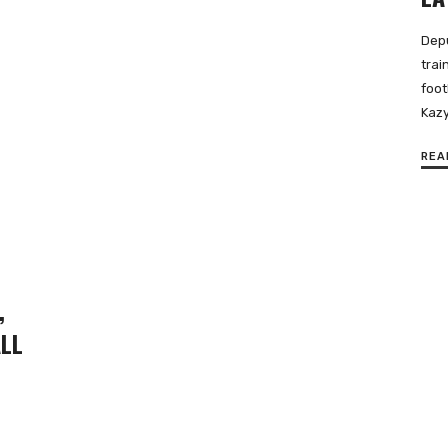
Depu
trai
foot
Kazy
REA
,
LL