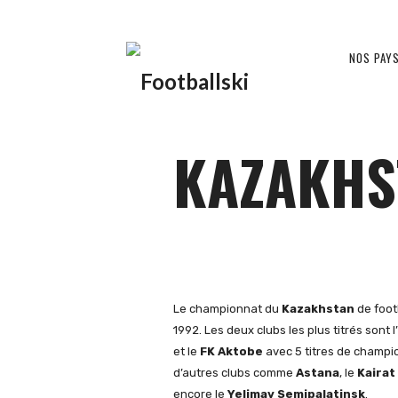
Footballski
NOS PAY
Le
KAZAKHS
football
d'Europe
Le championnat du
Kazakhstan
de foot
1992. Les deux clubs les plus titrés sont l’
et le
FK Aktobe
avec 5 titres de champio
d’autres clubs comme
Astana
, le
Kairat
centrale
encore le
Yelimay Semipalatinsk
.