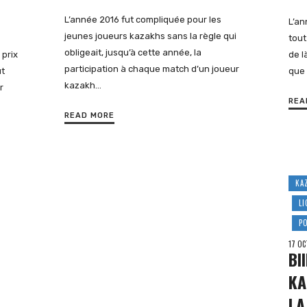
L’année 2016 fut compliquée pour les
L’an
jeunes joueurs kazakhs sans la règle qui
tout
obligeait, jusqu’à cette année, la
 prix
de l
participation à chaque match d’un joueur
ut
que 
kazakh…
r
REA
READ MORE
KA
L
P
17 OC
BI
KA
LA