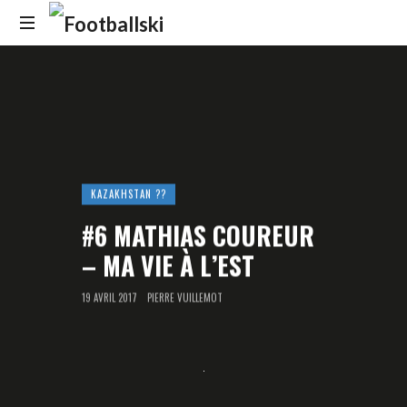
Footballski
Le
football
d'Europe
centrale
et
d'Europe
de
KAZAKHSTAN ??
l'Est
#6 MATHIAS COUREUR
– MA VIE À L’EST
19 AVRIL 2017
PIERRE VUILLEMOT