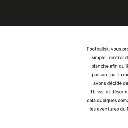
et
d'Europe
Footballski vous pr
simple : rentrer d
blanche afin qu’i
de
passant par la m
avons décidé de
Tbilissi et désorm
l'Est
cela quelques sem
les aventures du M