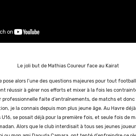
Le joli but de Mathias Coureur face au Kairat
 pose alors l’une des questions majeures pour tout footba
 réussir à gérer nos efforts et mixer à la fois les contraint
ur professionnelle faite d’entraînements, de matchs et donc d
ion, je la connais depuis mon plus jeune âge. Au Havre déjà,
 U16, se posait déjà pour la première fois, et seule fois de ma
adan. Alors que le club interdisait à tous ses jeunes joueurs
i ou mon ami Daouda Camara, ont tenté d’enfreindre ce rè