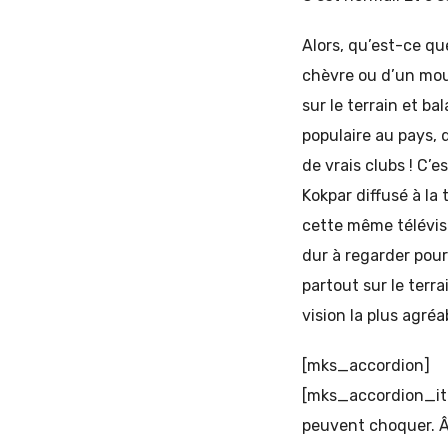
Alors, qu’est-ce q
chèvre ou d’un mou
sur le terrain et b
populaire au pays, 
de vrais clubs ! C’
Kokpar diffusé à la
cette même télévisi
dur à regarder pou
partout sur le terr
vision la plus agréa
[mks_accordion]
[mks_accordion_ite
peuvent choquer. Âm