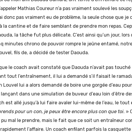
s’appeler Mathias Coureur n’a pas vraiment soulevé les soup
’ai donc pas vraiment eu de problème, la seule chose que je d
à la cantine et de faire semblant de prendre mon repas. Ce
da, la tâche fut plus délicate. C’est ainsi qu’un jour, lors d
nq minutes chrono de pouvoir rompre le jeûne entamé, notre
uvel, fils de, a décidé de tester Daouda.
 que le coach avait constaté que Daouda n’avait pas touché 
ant tout l’entraînement, il lui a demandé s’il faisait le ram
n Louvel lui a alors demandé de boire une gorgée d’eau pour
 lançant dans une simulation de buveur d’eau loin d’être des
h est allé jusqu’à lui faire avaler lui-même de l’eau, le tout
prends pour un con, je peux être encore plus con que toi
. »
 pu mal le prendre, mais le fait que ce soit un entraîneur 
 rapidement l’affaire. Un coach enfilant parfois la casquette