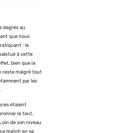
de degrés au
tant que nous
atiquant : le
abitué à cette
ffet, bien que la
am reste malgré tout
notamment par les
.
nces étaient
ronner le tout,
Loin de son niveau
s ce match en se