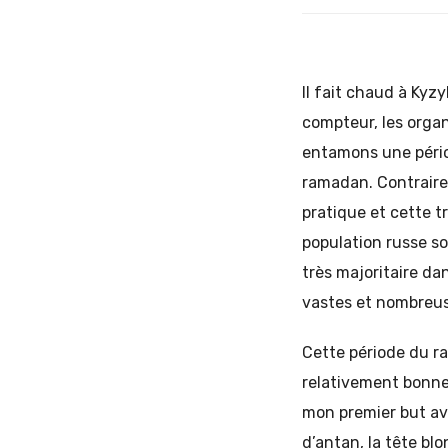
Il fait chaud à Kyz
compteur, les orga
entamons une périod
ramadan. Contraire
pratique et cette tr
population russe so
très majoritaire d
vastes et nombreuse
Cette période du r
relativement bonnes
mon premier but av
d’antan, la tête bl