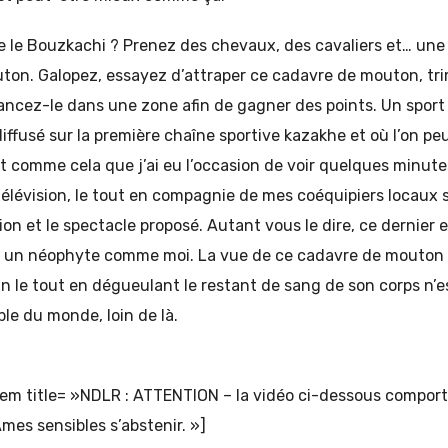
ue le Bouzkachi ? Prenez des chevaux, des cavaliers et… une
ton. Galopez, essayez d’attraper ce cadavre de mouton, tri
alancez-le dans une zone afin de gagner des points. Un spo
diffusé sur la première chaîne sportive kazakhe et où l’on p
est comme cela que j’ai eu l’occasion de voir quelques minu
 télévision, le tout en compagnie de mes coéquipiers locaux
on et le spectacle proposé. Autant vous le dire, ce dernier e
r un néophyte comme moi. La vue de ce cadavre de mouton 
ain le tout en dégueulant le restant de sang de son corps n’e
ble du monde, loin de là.
m title= »NDLR : ATTENTION – la vidéo ci-dessous comport
es sensibles s’abstenir. »]