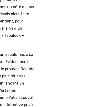
çons du côté de nos
evais alors faire
pendant, pour
e la fin d’un
 – fabuleux –
une seule fois à sa
adan. Évidemment,
 le prouver. Daouda
 plus réussies.
 en lançant un
 Certaines
comme Yohan Louvel
 de détective privé,