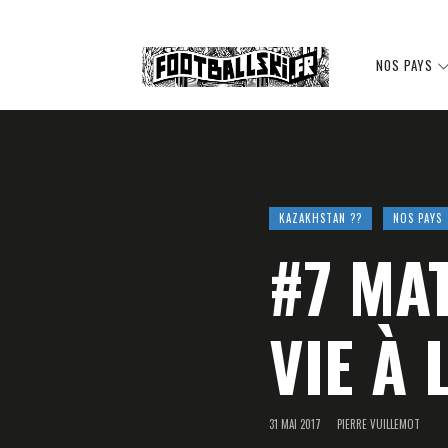
Footballski
NOS PAYS
Le
KAZAKHSTAN ??
NOS PAYS
#7 MA
football
VIE À 
d'Europe
31 MAI 2017
PIERRE VUILLEMOT
centrale