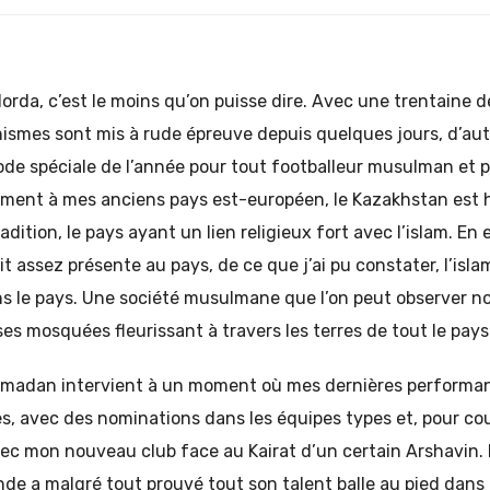
ylorda, c’est le moins qu’on puisse dire. Avec une trentaine 
nismes sont mis à rude épreuve depuis quelques jours, d’au
e spéciale de l’année pour tout footballeur musulman et pr
ment à mes anciens pays est-européen, le Kazakhstan est h
adition, le pays ayant un lien religieux fort avec l’islam. En e
it assez présente au pays, de ce que j’ai pu constater, l’isl
ans le pays. Une société musulmane que l’on peut observer 
s mosquées fleurissant à travers les terres de tout le pays
amadan intervient à un moment où mes dernières performa
, avec des nominations dans les équipes types et, pour cou
ec mon nouveau club face au Kairat d’un certain Arshavin. 
onde a malgré tout prouvé tout son talent balle au pied dan