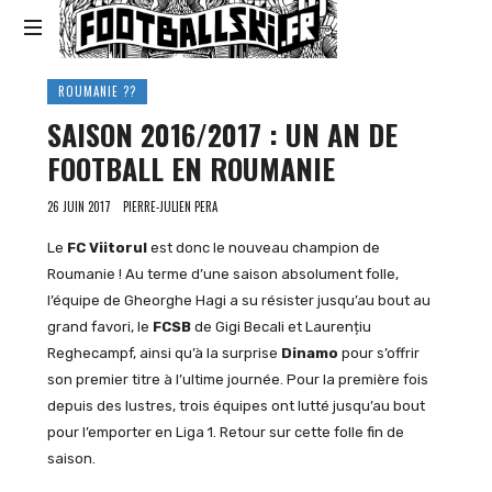
Footballski
Le
ROUMANIE ??
football
SAISON 2016/2017 : UN AN DE
d'Europe
centrale
FOOTBALL EN ROUMANIE
et
d'Europe
26 JUIN 2017
PIERRE-JULIEN PERA
de
l'Est
Le
FC Viitorul
est donc le nouveau champion de
Roumanie ! Au terme d’une saison absolument folle,
l’équipe de Gheorghe Hagi a su résister jusqu’au bout au
grand favori, le
FCSB
de Gigi Becali et Laurențiu
Reghecampf, ainsi qu’à la surprise
Dinamo
pour s’offrir
son premier titre à l’ultime journée. Pour la première fois
depuis des lustres, trois équipes ont lutté jusqu’au bout
pour l’emporter en Liga 1. Retour sur cette folle fin de
saison.