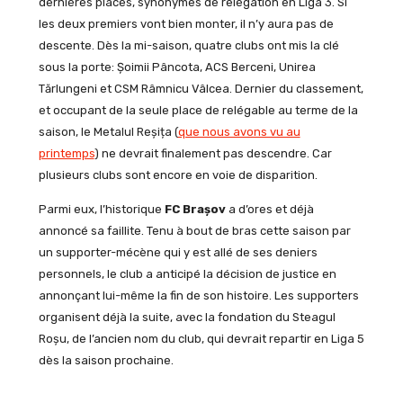
dernières places, synonymes de relégation en Liga 3. Si
les deux premiers vont bien monter, il n’y aura pas de
descente. Dès la mi-saison, quatre clubs ont mis la clé
sous la porte: Șoimii Pâncota, ACS Berceni, Unirea
Tărlungeni et CSM Râmnicu Vâlcea. Dernier du classement,
et occupant de la seule place de relégable au terme de la
saison, le Metalul Reșița (
que nous avons vu au
printemps
) ne devrait finalement pas descendre. Car
plusieurs clubs sont encore en voie de disparition.
Parmi eux, l’historique
FC Brașov
a d’ores et déjà
annoncé sa faillite. Tenu à bout de bras cette saison par
un supporter-mécène qui y est allé de ses deniers
personnels, le club a anticipé la décision de justice en
annonçant lui-même la fin de son histoire. Les supporters
organisent déjà la suite, avec la fondation du Steagul
Roșu, de l’ancien nom du club, qui devrait repartir en Liga 5
dès la saison prochaine.