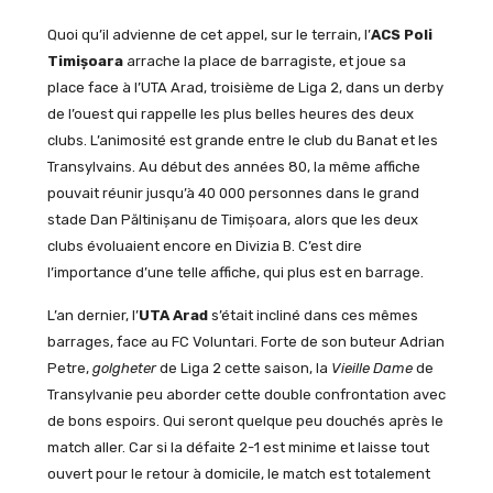
Quoi qu’il advienne de cet appel, sur le terrain, l’
ACS Poli
Timiș
oara
arrache la place de barragiste, et joue sa
place face à l’UTA Arad, troisième de Liga 2, dans un derby
de l’ouest qui rappelle les plus belles heures des deux
clubs. L’animosité est grande entre le club du Banat et les
Transylvains. Au début des années 80, la même affiche
pouvait réunir jusqu’à 40 000 personnes dans le grand
stade Dan Păltinișanu de Timișoara, alors que les deux
clubs évoluaient encore en Divizia B. C’est dire
l’importance d’une telle affiche, qui plus est en barrage.
L’an dernier, l’
UTA Arad
s’était incliné dans ces mêmes
barrages, face au FC Voluntari. Forte de son buteur Adrian
Petre,
golgheter
de Liga 2 cette saison, la
Vieille Dame
de
Transylvanie peu aborder cette double confrontation avec
de bons espoirs. Qui seront quelque peu douchés après le
match aller. Car si la défaite 2-1 est minime et laisse tout
ouvert pour le retour à domicile, le match est totalement