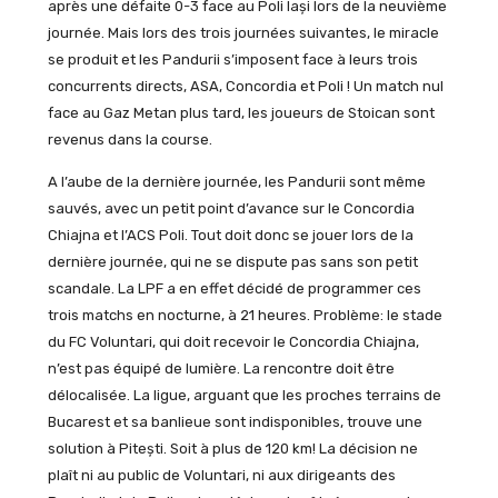
après une défaite 0-3 face au Poli Iași lors de la neuvième
journée. Mais lors des trois journées suivantes, le miracle
se produit et les Pandurii s’imposent face à leurs trois
concurrents directs, ASA, Concordia et Poli ! Un match nul
face au Gaz Metan plus tard, les joueurs de Stoican sont
revenus dans la course.
A l’aube de la dernière journée, les Pandurii sont même
sauvés, avec un petit point d’avance sur le Concordia
Chiajna et l’ACS Poli. Tout doit donc se jouer lors de la
dernière journée, qui ne se dispute pas sans son petit
scandale. La LPF a en effet décidé de programmer ces
trois matchs en nocturne, à 21 heures. Problème: le stade
du FC Voluntari, qui doit recevoir le Concordia Chiajna,
n’est pas équipé de lumière. La rencontre doit être
délocalisée. La ligue, arguant que les proches terrains de
Bucarest et sa banlieue sont indisponibles, trouve une
solution à Pitești. Soit à plus de 120 km! La décision ne
plaît ni au public de Voluntari, ni aux dirigeants des