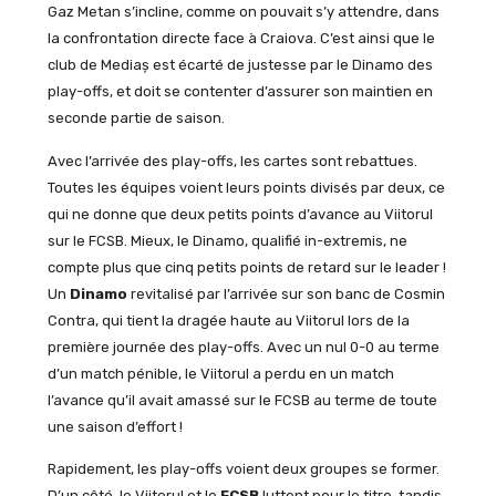
Gaz Metan s’incline, comme on pouvait s’y attendre, dans
la confrontation directe face à Craiova. C’est ainsi que le
club de Mediaș est écarté de justesse par le Dinamo des
play-offs, et doit se contenter d’assurer son maintien en
seconde partie de saison.
Avec l’arrivée des play-offs, les cartes sont rebattues.
Toutes les équipes voient leurs points divisés par deux, ce
qui ne donne que deux petits points d’avance au Viitorul
sur le FCSB. Mieux, le Dinamo, qualifié in-extremis, ne
compte plus que cinq petits points de retard sur le leader !
Un
Dinamo
revitalisé par l’arrivée sur son banc de Cosmin
Contra, qui tient la dragée haute au Viitorul lors de la
première journée des play-offs. Avec un nul 0-0 au terme
d’un match pénible, le Viitorul a perdu en un match
l’avance qu’il avait amassé sur le FCSB au terme de toute
une saison d’effort !
Rapidement, les play-offs voient deux groupes se former.
D’un côté, le Viitorul et le
FCSB
luttent pour le titre, tandis