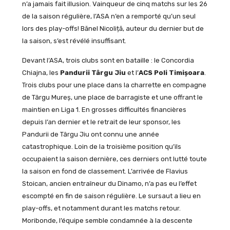
n’a jamais fait illusion. Vainqueur de cinq matchs sur les 26
de la saison régulière, l’ASA n’en a remporté qu’un seul
lors des play-offs! Bănel Nicoliță, auteur du dernier but de
la saison, s’est révélé insuffisant.
Devant l’ASA, trois clubs sont en bataille : le Concordia
Chiajna, les
Pandurii Târgu Jiu
et l’
ACS Poli Timișoara
.
Trois clubs pour une place dans la charrette en compagne
de Târgu Mureș, une place de barragiste et une offrant le
maintien en Liga 1. En grosses difficultés financières
depuis l’an dernier et le retrait de leur sponsor, les
Pandurii de Târgu Jiu ont connu une année
catastrophique. Loin de la troisième position qu’ils
occupaient la saison dernière, ces derniers ont lutté toute
la saison en fond de classement. L’arrivée de Flavius
Stoican, ancien entraîneur du Dinamo, n’a pas eu l’effet
escompté en fin de saison régulière. Le sursaut a lieu en
play-offs, et notamment durant les matchs retour.
Moribonde, l’équipe semble condamnée à la descente