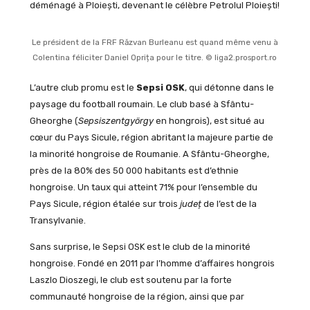
déménagé à Ploiești, devenant le célèbre Petrolul Ploiești!
Le président de la FRF Răzvan Burleanu est quand même venu à
Colentina féliciter Daniel Oprița pour le titre. © liga2.prosport.ro
L’autre club promu est le
Sepsi OSK
, qui détonne dans le
paysage du football roumain. Le club basé à Sfântu-
Gheorghe (
Sepsiszentgyörgy
en hongrois), est situé au
cœur du Pays Sicule, région abritant la majeure partie de
la minorité hongroise de Roumanie. A Sfântu-Gheorghe,
près de la 80% des 50 000 habitants est d’ethnie
hongroise. Un taux qui atteint 71% pour l’ensemble du
Pays Sicule, région étalée sur trois
județ
de l’est de la
Transylvanie.
Sans surprise, le Sepsi OSK est le club de la minorité
hongroise. Fondé en 2011 par l’homme d’affaires hongrois
Laszlo Dioszegi, le club est soutenu par la forte
communauté hongroise de la région, ainsi que par