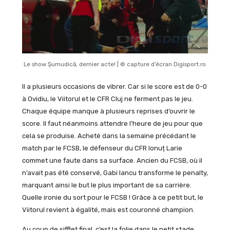
Le show Șumudică, dernier acte! | © capture d’écran Digisport.ro
Il a plusieurs occasions de vibrer. Car si le score est de 0-0
à Ovidiu, le Viitorul et le CFR Cluj ne ferment pas le jeu.
Chaque équipe manque à plusieurs reprises d’ouvrir le
score. Il faut néanmoins attendre l’heure de jeu pour que
cela se produise. Acheté dans la semaine précédant le
match par le FCSB, le défenseur du CFR Ionuț Larie
commet une faute dans sa surface. Ancien du FCSB, où il
n’avait pas été conservé, Gabi Iancu transforme le penalty,
marquant ainsi le but le plus important de sa carrière.
Quelle ironie du sort pour le FCSB ! Grâce à ce petit but, le
Viitorul revient à égalité, mais est couronné champion.
Au coup de sifflet final, c’est la folie dans le petit stade