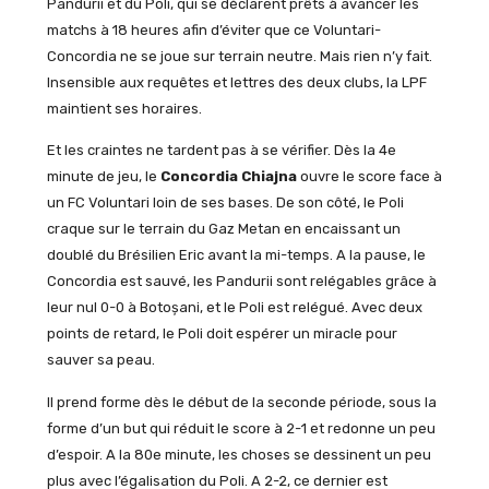
Pandurii et du Poli, qui se déclarent prêts à avancer les
matchs à 18 heures afin d’éviter que ce Voluntari-
Concordia ne se joue sur terrain neutre. Mais rien n’y fait.
Insensible aux requêtes et lettres des deux clubs, la LPF
maintient ses horaires.
Et les craintes ne tardent pas à se vérifier. Dès la 4e
minute de jeu, le
Concordia Chiajna
ouvre le score face à
un FC Voluntari loin de ses bases. De son côté, le Poli
craque sur le terrain du Gaz Metan en encaissant un
doublé du Brésilien Eric avant la mi-temps. A la pause, le
Concordia est sauvé, les Pandurii sont relégables grâce à
leur nul 0-0 à Botoșani, et le Poli est relégué. Avec deux
points de retard, le Poli doit espérer un miracle pour
sauver sa peau.
Il prend forme dès le début de la seconde période, sous la
forme d’un but qui réduit le score à 2-1 et redonne un peu
d’espoir. A la 80e minute, les choses se dessinent un peu
plus avec l’égalisation du Poli. A 2-2, ce dernier est