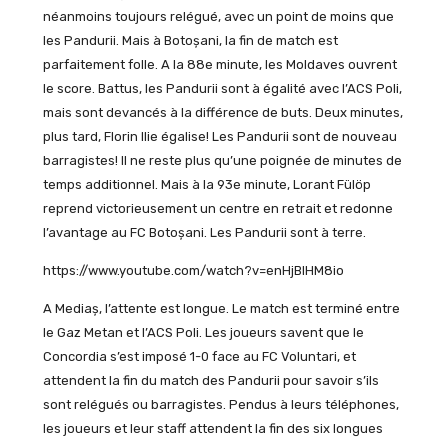
néanmoins toujours relégué, avec un point de moins que
les Pandurii. Mais à Botoșani, la fin de match est
parfaitement folle. A la 88e minute, les Moldaves ouvrent
le score. Battus, les Pandurii sont à égalité avec l’ACS Poli,
mais sont devancés à la différence de buts. Deux minutes,
plus tard, Florin Ilie égalise! Les Pandurii sont de nouveau
barragistes! Il ne reste plus qu’une poignée de minutes de
temps additionnel. Mais à la 93e minute, Lorant Fülöp
reprend victorieusement un centre en retrait et redonne
l’avantage au FC Botoșani. Les Pandurii sont à terre.
https://www.youtube.com/watch?v=enHjBIHM8io
A Mediaș, l’attente est longue. Le match est terminé entre
le Gaz Metan et l’ACS Poli. Les joueurs savent que le
Concordia s’est imposé 1-0 face au FC Voluntari, et
attendent la fin du match des Pandurii pour savoir s’ils
sont relégués ou barragistes. Pendus à leurs téléphones,
les joueurs et leur staff attendent la fin des six longues