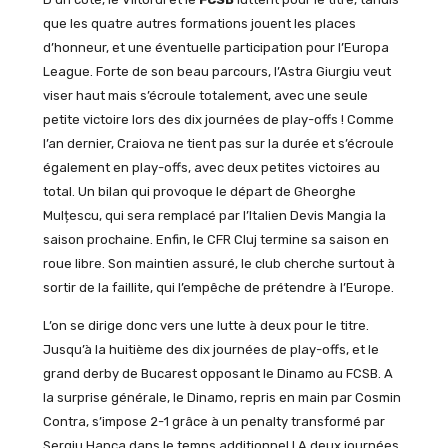
que les quatre autres formations jouent les places
d’honneur, et une éventuelle participation pour l’Europa
League. Forte de son beau parcours, l’Astra Giurgiu veut
viser haut mais s’écroule totalement, avec une seule
petite victoire lors des dix journées de play-offs ! Comme
l’an dernier, Craiova ne tient pas sur la durée et s’écroule
également en play-offs, avec deux petites victoires au
total. Un bilan qui provoque le départ de Gheorghe
Mulțescu, qui sera remplacé par l’Italien Devis Mangia la
saison prochaine. Enfin, le CFR Cluj termine sa saison en
roue libre. Son maintien assuré, le club cherche surtout à
sortir de la faillite, qui l’empêche de prétendre à l’Europe.
L’on se dirige donc vers une lutte à deux pour le titre.
Jusqu’à la huitième des dix journées de play-offs, et le
grand derby de Bucarest opposant le Dinamo au FCSB. A
la surprise générale, le Dinamo, repris en main par Cosmin
Contra, s’impose 2-1 grâce à un penalty transformé par
Sergiu Hanca dans le temps additionnel ! A deux journées