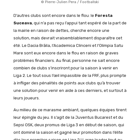
© Pierre-Julien Pera / Footballski
D’autres clubs sont encore dans le flou: le
Foresta
Suceava
, qui n’a pas reçu l’appui tant espéré de la part de
la mairie en raison de dettes, cherche encore une
solution, mais devrait vraisemblablement disparaître cet
été. Le Dacia Brăila, l’Academica Clinceni et l’Olimpia Satu
Mare sont eux encore dans le flou en raison de graves
problèmes financiers. Au final, personne ne sait encore
combien de clubs s’inscriront pour la saison à venir en
Liga 2. Le tout sous l’œil impassible de la FRF, plus prompte
à infliger des pénalités de points aux clubs qu’à trouver
une solution pour venir en aide à ces derniers, et surtout à
leurs joueurs.
Au milieu de ce marasme ambiant, quelques équipes tirent
leur épingle du jeu. Il s’agit de la Juventus Bucarest et du
Sepsi OSK, deux promus de Liga 3 en début de saison, qui
ont dominé la saison et gagné leur promotion dans l’élite
dès leur première saison en Liga 2 ! Large leader tout au