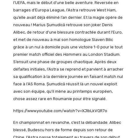
l’UEFA, mais le début d’une belle aventure. Reversée en
barrages d’Europa League, l’Astra retrouve West Ham,
qu’elle avait déjà éliminé l’an dernier. Et la magie opère de
nouveau ! Marius Șumudică retrouve son joker Denis
Alibec, de retour d’une blessure contractée durant l’Euro,
et met de nouveau à mal son homologue Slaven Bilic
grâce à un nul à domicile puis une victoire 1-0 pour le tout
premier match officiel des
Hammers
au London Stadium.
S’ensuit une phase de groupes chaotique. Après deux
défaites initiales, l’Astra se reprend et parvient à arracher
sa qualification à la dernière journée en faisant match nul
face à l’AS Roma. Șumudică réussit là un nouvel exploit
avec son équipe, qu’il mène au printemps européen,
chose assez rare en Roumanie pour être signalé.
https://www.youtube.com/watch?v=XJIbLkVQR7o
En championnat en revanche, c’est la débandade. Alibec
blessé, Budescu hors de forme depuis son retour de
Chine, l’Astra passe totalement au travers de son début