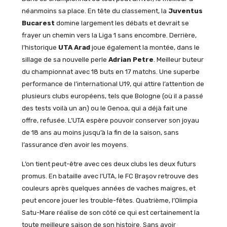
néanmoins sa place. En tête du classement, la
Juventus
Bucarest
domine largement les débats et devrait se
frayer un chemin vers la Liga 1 sans encombre. Derrière,
l’historique
UTA Arad
joue également la montée, dans le
sillage de sa nouvelle perle
Adrian Petre
. Meilleur buteur
du championnat avec 18 buts en 17 matchs. Une superbe
performance de l’international U19, qui attire l’attention de
plusieurs clubs européens, tels que Bologne (où il a passé
des tests voilà un an) ou le Genoa, qui a déjà fait une
offre, refusée. L’UTA espère pouvoir conserver son joyau
de 18 ans au moins jusqu’à la fin de la saison, sans
l’assurance d’en avoir les moyens.
L’on tient peut-être avec ces deux clubs les deux futurs
promus. En bataille avec l’UTA, le FC Brașov retrouve des
couleurs après quelques années de vaches maigres, et
peut encore jouer les trouble-fêtes. Quatrième, l’Olimpia
Satu-Mare réalise de son côté ce qui est certainement la
toute meilleure saison de son histoire. Sans avoir