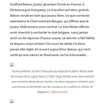
Godfred Bekoe, joueur ghanéen formé en France, à
Strasbourg et Guingamp. Le transfert est alors gratuit,
Bekoe venait en tant que joueur libre. Ce que conteste
néanmoins le Chernomorets Burgas, qui affirme que le
joueur était encore sous contrat. Le Gaz Metan affirme
avoir cherché à contacter le club bulgare, sans jamais
avoir eu de réponse. Et pour cause, ce dernier a fait faillite
et disparu corps et bien ! Ce souci de dette n’a donc
jamais été réglé, et ressort aujourd’hui. Bekoe, qui n’est
resté qu’une saison en Roumanie, est lui introuvable…
Autre symbole: le Poli Timișoara qui dispute la demi-finale aller
de Coupe de la Ligue face à l’ASA Târgu Mureș avec des maillots
aux numéros dessinés au feutre. Les deux équipes n’étaient pas
parvenues à s’entendre sur les couleurs de maillots à utiliser. ©
Digisport /
@Alecsstam