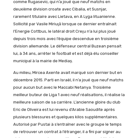
comme Rugasevic, qui n’a joué que neuf matchs en
deuxième division croate avec Cibalia, et Susnjar,
rarement titulaire avec Lietava, en A Lyga lituanienne.
Sollicité par Vasile Miriuţă lorsque ce dernier entraînait
l’Energie Cottbus, le latéral droit Creţu n’a lui plus joué
depuis trois mois avec l’équipe descendue en troisième
division allemande. Le défenseur central Buzean pensait
lui, à 34 ans, arrêter le football et est déjà élu conseiller
municipal à la mairie de Mediaș.
Au milieu, Mircea Axente avait marqué son dernier but en
décembre 2015. Parti en Israël, il n’a joué que neuf matchs
pour aucun but avec le Maccabi Netanya. Troisième
meilleur buteur de Liga 1 avec neuf réalisations, il réalise la
meilleure saison de sa carrière. L’ancienne gloire du club
Eric de Oliveira est lui revenu d’Arabie Saoudite après
plusieurs blessures et quelques kilos supplémentaires.
Autorisé par Pustai à s’entraîner avec le groupe le temps
de retrouver un contrat à l’étranger, il a fini par signer au