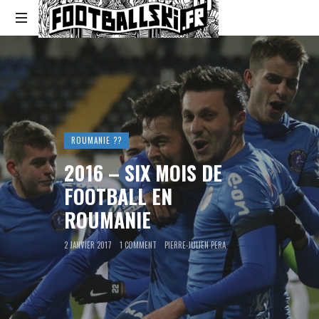
Footballski
Le
football
d'Europe
centrale
et
d'Europe
ROUMANIE ??
de
l'Est
2016 – SIX MOIS DE
FOOTBALL EN
ROUMANIE
2 JANVIER 2017
1 COMMENT
PIERRE-JULIEN PERA