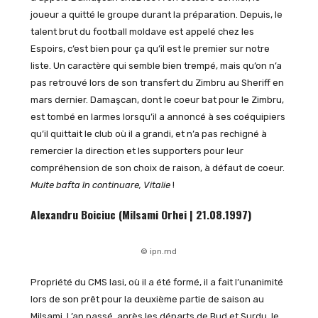
joueur a quitté le groupe durant la préparation. Depuis, le
talent brut du football moldave est appelé chez les
Espoirs, c’est bien pour ça qu’il est le premier sur notre
liste. Un caractère qui semble bien trempé, mais qu’on n’a
pas retrouvé lors de son transfert du Zimbru au Sheriff en
mars dernier. Damaşcan, dont le coeur bat pour le Zimbru,
est tombé en larmes lorsqu’il a annoncé à ses coéquipiers
qu’il quittait le club où il a grandi, et n’a pas rechigné à
remercier la direction et les supporters pour leur
compréhension de son choix de raison, à défaut de coeur.
Multe bafta în continuare, Vitalie
!
Alexandru Boiciuc (Milsami Orhei | 21.08.1997)
© ipn.md
Propriété du CMS Iasi, où il a été formé, il a fait l’unanimité
lors de son prêt pour la deuxième partie de saison au
Milsami. L’an passé, après les départs de Bud et Surdu, le