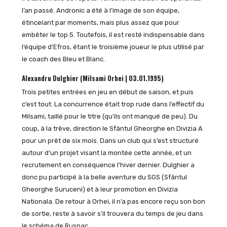
l’an passé. Andronic a été à l’image de son équipe,
étincelant par moments, mais plus assez que pour
embêter le top 5. Toutefois, il est resté indispensable dans
l’équipe d’Efros, étant le troisième joueur le plus utilisé par
le coach des Bleu et Blanc.
Alexandru Dulghier (Milsami Orhei | 03.01.1995)
Trois petites entrées en jeu en début de saison, et puis
c’est tout. La concurrence était trop rude dans l’effectif du
Milsami, taillé pour le titre (qu’ils ont manqué de peu). Du
coup, à la trêve, direction le Sfântul Gheorghe en Divizia A
pour un prêt de six mois. Dans un club qui s’est structuré
autour d’un projet visant la montée cette année, et un
recrutement en conséquence l’hiver dernier. Dulghier a
donc pu participé à la belle aventure du SGS (Sfântul
Gheorghe Suruceni) et à leur promotion en Divizia
Nationala. De retour à Orhei, il n’a pas encore reçu son bon
de sortie, reste à savoir s’il trouvera du temps de jeu dans
le schéma de Rusnac.