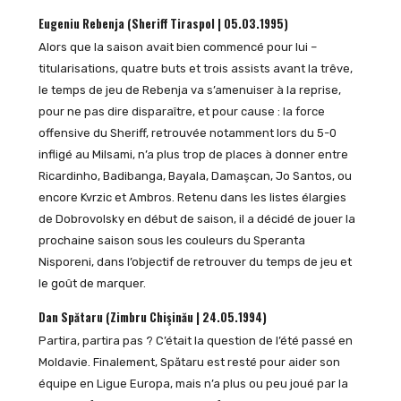
Eugeniu Rebenja (Sheriff Tiraspol | 05.03.1995)
Alors que la saison avait bien commencé pour lui –
titularisations, quatre buts et trois assists avant la trêve,
le temps de jeu de Rebenja va s’amenuiser à la reprise,
pour ne pas dire disparaître, et pour cause : la force
offensive du Sheriff, retrouvée notamment lors du 5-0
infligé au Milsami, n’a plus trop de places à donner entre
Ricardinho, Badibanga, Bayala, Damaşcan, Jo Santos, ou
encore Kvrzic et Ambros. Retenu dans les listes élargies
de Dobrovolsky en début de saison, il a décidé de jouer la
prochaine saison sous les couleurs du Speranta
Nisporeni, dans l’objectif de retrouver du temps de jeu et
le goût de marquer.
Dan Spătaru (Zimbru Chişinău | 24.05.1994)
Partira, partira pas ? C’était la question de l’été passé en
Moldavie. Finalement, Spătaru est resté pour aider son
équipe en Ligue Europa, mais n’a plus ou peu joué par la