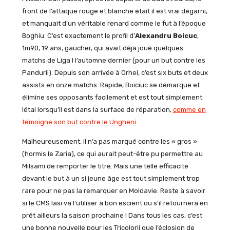
front de l’attaque rouge et blanche était il est vrai dégarni,
et manquait d’un véritable renard comme le fut à l’époque
Boghiu. C’est exactement le profil d’
Alexandru Boicuc
,
1m90, 19 ans, gaucher, qui avait déjà joué quelques
matchs de Liga I l’automne dernier (pour un but contre les
Pandurii). Depuis son arrivée à Orhei, c’est six buts et deux
assists en onze matchs. Rapide, Boiciuc se démarque et
élimine ses opposants facilement et est tout simplement
létal lorsqu’il est dans la surface de réparation,
comme en
témoigne son but contre le Ungheni
.
Malheureusement, il n’a pas marqué contre les « gros »
(hormis le Zaria), ce qui aurait peut-être pu permettre au
Milsami de remporter le titre. Mais une telle efficacité
devant le but à un si jeune âge est tout simplement trop
rare pour ne pas la remarquer en Moldavie. Reste à savoir
si le CMS Iasi va l’utiliser à bon escient ou s’il retournera en
prêt ailleurs la saison prochaine ! Dans tous les cas, c’est
une bonne nouvelle pour les Tricolorii que l’éclosion de