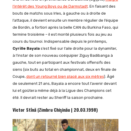
l’intérêt des Young Boys ou de Darmstadt
. En faisant des
bouts de matchs sous Irles, à gauche ou à droite de
l’attaque, il devient ensuite un membre régulier de l’équipe
de Bordin, a fortiori après la belle CAN du Burkina Faso, qui
termine troisième – il est monté plusieurs fois au jeu au
cours du tournoi. Indispensable depuis le printemps,
Cyrille Bayala
s’est fixé sur l’aile droite pour la dynamiter,
à l’instar de son nouveau coéquipier Ziguy Badibanga à
gauche, tout en participant aux festivals offensifs des
siens (six buts au total en championnat, deux en finale de
Coupe,
dont un retourné bien placé aux six mètres
). Âgé
de seulement 21 ans, Bayala a encore tout l’avenir devant
lui et goûtera même déjà à la Ligue des Champions cet
été. Il devrait rester au Sheriff la saison prochaine.
Victor Stînă (Zimbru Chişinău | 20.03.1998)