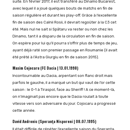
suite. En février 2017, il est transféré au Dinamo Bucarest,
avec lequel il a joué quelques bouts de matchs en fin de
saison régulière et durant les play-off. Grâce à l’excellente
fin de saison des Caînii Rosii, il devrait regoûter à la C3 cet
été. Mais nul ne sait si Spătaru va rester ou non chez les
Dinamo, tant il a disparu de la circulation en fin de saison.
On espère pour lui qu’il pourra s’offrir plus de temps de jeu,
ayant déjà raté son premier passage en Roumanie (il avait
été prêté à l’Astra Giurgiu en fin de saison 2015).
Maxim Cojocaru (FC Dacia | 13.01.1998)
Incontournable au Dacia, arpentant son flanc droit mais
parfois le gauche, il a marqué un but qui vaut de l’or cette
saison : le 0-1 à Tiraspol, face au Sheriff ! A ce moment-là,
on n’imaginait pas encore que le Dacia roulait à toute
vitesse vers son adversaire du jour. Cojocaru a progressé
cette année.
David Andronic (Speranţa Nisporeni | 08.07.1995)
Il était difficile de répéter l’excellente saison du Speranta,