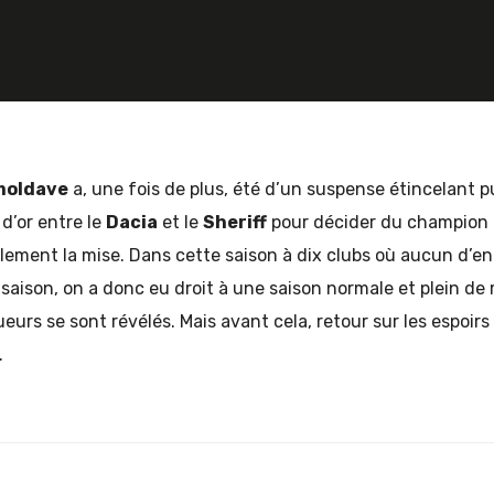
AS GHISLAIN
moldave
a, une fois de plus, été d’un suspense étincelant pu
d’or entre le
Dacia
et le
Sheriff
pour décider du champion –
nalement la mise. Dans cette saison à dix clubs où aucun d’en
 saison, on a donc eu droit à une saison normale et plein d
ueurs se sont révélés. Mais avant cela, retour sur les espoir
.