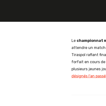
11 JUILLET 2016
2 COMMENTS
THOM
et
d'Europe
Le
championnat 
attendre un match 
Tiraspol raflant fi
de
forfait en cours de
plusieurs jeunes jo
désignés l’an passé
l'Est