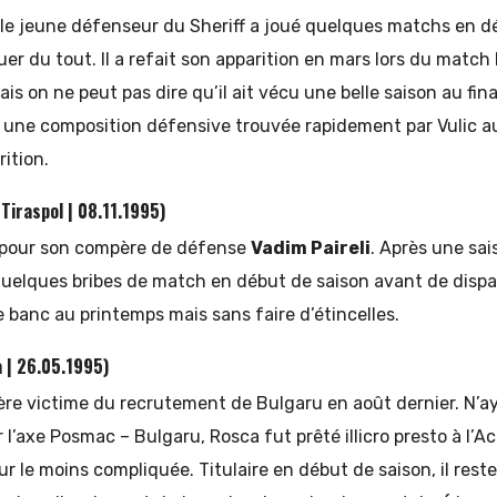
 le jeune défenseur du Sheriff a joué quelques matchs en d
uer du tout. Il a refait son apparition en mars lors du match
ais on ne peut pas dire qu’il ait vécu une belle saison au fi
une composition défensive trouvée rapidement par Vulic au
ition.
 Tiraspol | 08.11.1995)
pour son compère de défense
Vadim Paireli
. Après une sai
 quelques bribes de match en début de saison avant de dispara
le banc au printemps mais sans faire d’étincelles.
a | 26.05.1995)
ère victime du recrutement de Bulgaru en août dernier. N’
l’axe Posmac – Bulgaru, Rosca fut prêté illicro presto à l’Ac
r le moins compliquée. Titulaire en début de saison, il reste