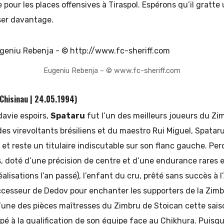
pour les places offensives à Tiraspol. Espérons qu’il gratt
ser davantage.
Eugeniu Rebenja – © www.fc-sheriff.com
Chisinau | 24.05.1994)
davie espoirs,
Spataru
fut l’un des meilleurs joueurs du Zim
es virevoltants brésiliens et du maestro Rui Miguel, Spatar
t reste un titulaire indiscutable sur son flanc gauche. Per
, doté d’une précision de centre et d’une endurance rares e
éalisations l’an passé), l’enfant du cru, prêté sans succès à l
cesseur de Dedov pour enchanter les supporters de la Zimbr
’une des pièces maîtresses du Zimbru de Stoican cette sais
é à la qualification de son équipe face au Chikhura. Puisqu