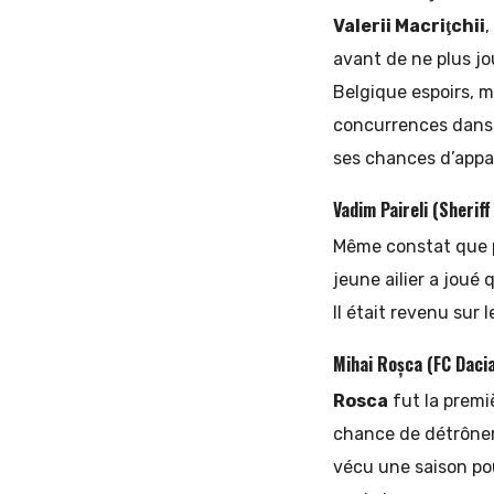
Valerii Macriţchii
,
avant de ne plus jo
Belgique espoirs, m
concurrences dans 
ses chances d’appar
Vadim Paireli (Sheriff
Même constat que 
jeune ailier a joué
Il était revenu sur 
Mihai Roșca (FC Daci
Rosca
fut la premi
chance de détrôner 
vécu une saison pou