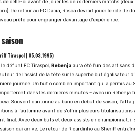
s de celle-ci avant de jouer les deux derniers matchs (deux
ru). De retour au FC Dacia, Rosca devrait jouer le rôle de d
uveau prêté pour engranger davantage d’expérience.
 saison
iff Tiraspol | 05.03.1995)
 le défunt FC Tiraspol,
Rebenja
aura été l’un des artisans du
l’auteur de l’assist de la tête sur le superbe but égalisateur 
ernière journée. Un but ô combien important qui a permis au S
emporteront dans les dernières minutes – avec un Rebenja ti
 Speia. Souvent cantonné au banc en début de saison, l’atta
tions à l’automne avant de s’offrir plusieurs titularisations
int final. Avec deux buts et deux assists en championnat, il 
 saison qui arrive. Le retour de Ricardinho au Sheriff entra