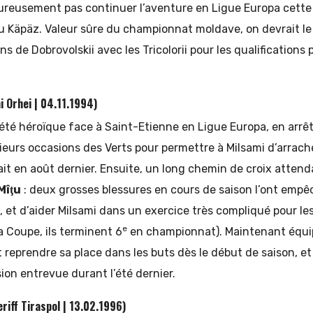
ureusement pas continuer l’aventure en Ligue Europa cette 
au Käpäz. Valeur sûre du championnat moldave, on devrait le
s de Dobrovolskii avec les Tricolorii pour les qualifications
 Orhei | 04.11.1994)
été héroïque face à Saint-Etienne en Ligue Europa, en arrê
urs occasions des Verts pour permettre à Milsami d’arrache
tait en août dernier. Ensuite, un long chemin de croix attend
Mîţu
: deux grosses blessures en cours de saison l’ont empê
, et d’aider Milsami dans un exercice très compliqué pour l
e
 la Coupe, ils terminent 6
en championnat). Maintenant équip
it reprendre sa place dans les buts dès le début de saison, e
ion entrevue durant l’été dernier.
eriff Tiraspol | 13.02.1996)