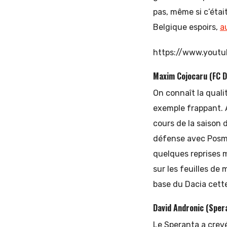
pas, même si c’étai
Belgique espoirs,
a
https://www.yout
Maxim Cojocaru (FC D
On connaît la quali
exemple frappant. 
cours de la saison 
défense avec Posmac
quelques reprises m
sur les feuilles de
base du Dacia cette
David Andronic (Sper
Le Speranta a crevé