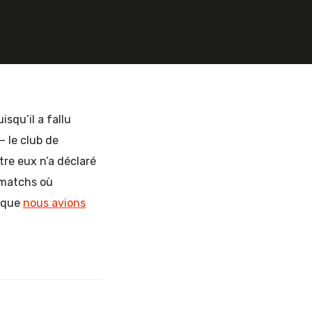
isqu’il a fallu
 le club de
tre eux n’a déclaré
e matchs où
s que
nous avions