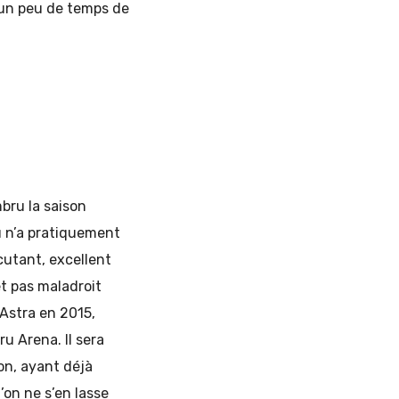
e un peu de temps de
bru la saison
u n’a pratiquement
cutant, excellent
t pas maladroit
’Astra en 2015,
u Arena. Il sera
on, ayant déjà
’on ne s’en lasse