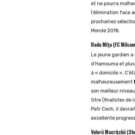
et ne pourra malhe
l’élimination face 
prochaines sélection
Monde 2018.
Radu Mîţu (FC Milsami
Le jeune gardien a 
d’Hamouma et plusie
à « domicile ». C’é
malheureusement
son meilleur niveau
titre (finalistes de
Petr Cech, il devra
excellente progress
Valerii Macriţchii (Sh