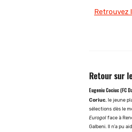
Retrouvez l
Retour sur le
Eugeniu Cociuc (FC Da
Coriuc
, le jeune p
sélections dès le m
Eurogol
face à Reno
Galbeni. Il n’a pu a