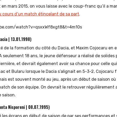
t en mars 2015, on vous laisse avec le coup-franc qu’il a ma
u cours d’un match étincelant de sa part
.
ube.com/watch?v=qsxxWf8xgt8&t=4m10s
acia | 13.01.1998)
té de la formation du côté du Dacia, et Maxim Cojocaru en 
A seulement 18 ans, le jeune défenseur a réalisé de solide
dernière, et devrait également avoir sa chance pour celle qui
 et Bularu lorsque le Dacia s’alignait en 5-3-2, Cojocaru fu
ais est souvent monté au jeu, après un début de saison où i
 match de son équipe. On devrait le retrouver régulièrement
 saison.
anta Nisporeni | 08.07.1995)
 les écrans en début de saison de par ses performances et s