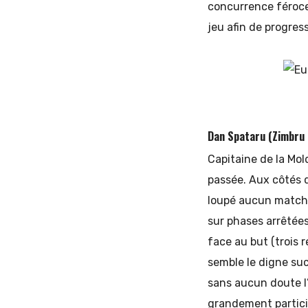
concurrence féroce 
jeu afin de progres
Dan Spataru (Zimbru 
Capitaine de la Mol
passée. Aux côtés d
loupé aucun match e
sur phases arrêtées
face au but (trois r
semble le digne suc
sans aucun doute l
grandement particip