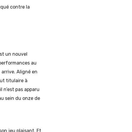
rqué contre la
est un nouvel
s performances au
 arrive. Aligné en
t titulaire à
l n’est pas apparu
 au sein du onze de
on jeu plaisant. Et