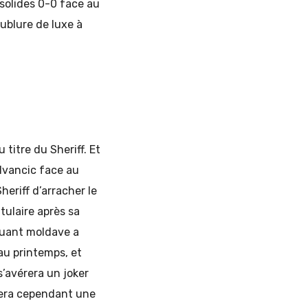
 solides 0-0 face au
oublure de luxe à
 titre du Sheriff. Et
d’Ivancic face au
heriff d’arracher le
tulaire après sa
quant moldave a
 au printemps, et
s’avérera un joker
înera cependant une