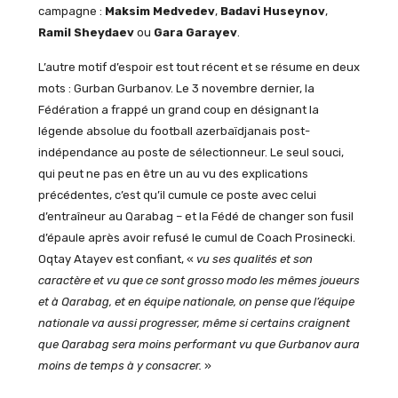
campagne :
Maksim Medvedev
,
Badavi Huseynov
,
Ramil Sheydaev
ou
Gara Garayev
.
L’autre motif d’espoir est tout récent et se résume en deux
mots : Gurban Gurbanov. Le 3 novembre dernier, la
Fédération a frappé un grand coup en désignant la
légende absolue du football azerbaïdjanais post-
indépendance au poste de sélectionneur. Le seul souci,
qui peut ne pas en être un au vu des explications
précédentes, c’est qu’il cumule ce poste avec celui
d’entraîneur au Qarabag – et la Fédé de changer son fusil
d’épaule après avoir refusé le cumul de Coach Prosinecki.
Oqtay Atayev est confiant, «
vu ses qualités et son
caractère et vu que ce sont grosso modo les mêmes joueurs
et à Qarabag, et en équipe nationale, on pense que l’équipe
nationale va aussi progresser, même si certains craignent
que Qarabag sera moins performant vu que Gurbanov aura
moins de temps à y consacrer.
»