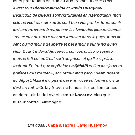
leurs prestations en club ou auparavant. «
Je citerais
avant tout
Richard Almeida
et
Javid Huseynov
.
Beaucoup de joueurs sont naturalisés en Azerbaïdjan, mais
cela ne veut pas dire qu’ils sont bien vus par les fans, car ils
arrivent rarement à surpasser le niveau des joueurs locaux.
Tout le monde adore Richard Almeida dans le pays, mais on
sent qu’il a moins de liberté et pèse moins sur le jeu qu’en
club. Quant à Javid Huseynov, son cas divise la société,
mais le fait est qu’il est sorti de prison et qu’il a repris le
football. En tant que capitaine de
Qäbälä
et l’un des joueurs
préférés de Prosinecki, son retour était perçu positivement
au départ. Mais il n’a pas encore retrouvé sa forme d’antan,
c’est un fait.
» Oqtay Atayev cite aussi les performances
en demi-teinte de l’avant-centre
Nazarov
, bien que
buteur contre l’Allemagne.
Lire aussi
:
Qäbälä, l’après-Javid Hüseynov