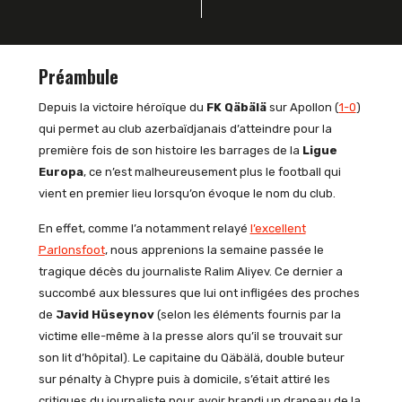
Préambule
Depuis la victoire héroïque du
FK Qäbälä
sur Apollon (
1-0
)
qui permet au club azerbaïdjanais d’atteindre pour la
première fois de son histoire les barrages de la
Ligue
Europa
, ce n’est malheureusement plus le football qui
vient en premier lieu lorsqu’on évoque le nom du club.
En effet, comme l’a notamment relayé
l’excellent
Parlonsfoot
, nous apprenions la semaine passée le
tragique décès du journaliste Ralim Aliyev. Ce dernier a
succombé aux blessures que lui ont infligées des proches
de
Javid Hüseynov
(selon les éléments fournis par la
victime elle-même à la presse alors qu’il se trouvait sur
son lit d’hôpital). Le capitaine du Qäbälä, double buteur
sur pénalty à Chypre puis à domicile, s’était attiré les
critiques du journaliste pour avoir brandi un drapeau de la