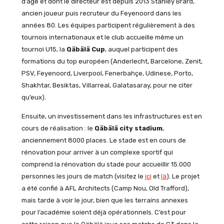
d’âge et dont le directeur est depuis 2013 Stanley Brard,
ancien joueur puis recruteur du Feyenoord dans les
années 80. Les équipes participent régulièrement à des
tournois internationaux et le club accueille même un
tournoi U15, la
Qäbälä Cup
, auquel participent des
formations du top européen (Anderlecht, Barcelone, Zenit,
PSV, Feyenoord, Liverpool, Fenerbahçe, Udinese, Porto,
Shakhtar, Besiktas, Villarreal, Galatasaray, pour ne citer
qu’eux).
Ensuite, un investissement dans les infrastructures est en
cours de réalisation : le
Qäbälä city stadium
,
anciennement 8000 places. Le stade est en cours de
rénovation pour arriver à un complexe sportif qui
comprend la rénovation du stade pour accueillir 15.000
personnes les jours de match (visitez le
ici
et
là
). Le projet
a été confié à AFL Architects (Camp Nou, Old Trafford),
mais tarde à voir le jour, bien que les terrains annexes
pour l’académie soient déjà opérationnels. C’est pour