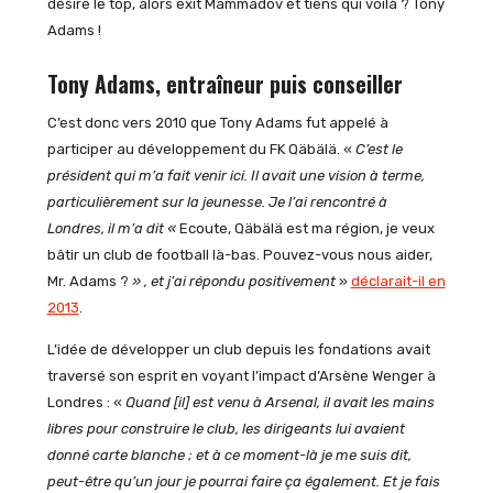
désire le top, alors exit Mammadov et tiens qui voilà ? Tony
Adams !
Tony Adams, entraîneur puis conseiller
C’est donc vers 2010 que Tony Adams fut appelé à
participer au développement du FK Qäbälä. «
C’est le
président qui m’a fait venir ici. Il avait une vision à terme,
particulièrement sur la jeunesse. Je l’ai rencontré à
Londres, il m’a dit «
Ecoute, Qäbälä est ma région, je veux
bâtir un club de football là-bas. Pouvez-vous nous aider,
Mr. Adams ?
» , et j’ai répondu positivement
»
déclarait-il en
2013
.
L’idée de développer un club depuis les fondations avait
traversé son esprit en voyant l’impact d’Arsène Wenger à
Londres : «
Quand [il] est venu à Arsenal, il avait les mains
libres pour construire le club, les dirigeants lui avaient
donné carte blanche ; et à ce moment-là je me suis dit,
peut-être qu’un jour je pourrai faire ça également. Et je fais