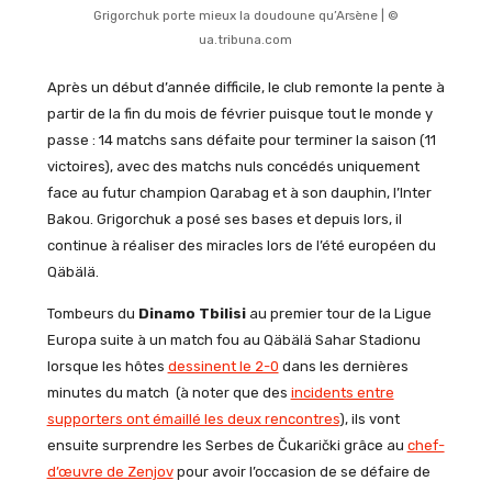
Grigorchuk porte mieux la doudoune qu’Arsène | ©
ua.tribuna.com
Après un début d’année difficile, le club remonte la pente à
partir de la fin du mois de février puisque tout le monde y
passe : 14 matchs sans défaite pour terminer la saison (11
victoires), avec des matchs nuls concédés uniquement
face au futur champion Qarabag et à son dauphin, l’Inter
Bakou. Grigorchuk a posé ses bases et depuis lors, il
continue à réaliser des miracles lors de l’été européen du
Qäbälä.
Tombeurs du
Dinamo Tbilisi
au premier tour de la Ligue
Europa suite à un match fou au Qäbälä Sahar Stadionu
lorsque les hôtes
dessinent le 2-0
dans les dernières
minutes du match (à noter que des
incidents entre
supporters ont émaillé les deux rencontres
), ils vont
ensuite surprendre les Serbes de Čukarički grâce au
chef-
d’œuvre de Zenjov
pour avoir l’occasion de se défaire de