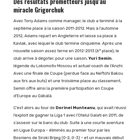
Des résultats prometteurs jusqu’au
miracle Grigorchuk
Avec Tony Adams comme manager, le club a terminé à la
septième place à la saison 2011-2012. Mais à l’automne
2012, Adams repart en Angleterre et laisse sa place à
Kavlak, avec lequel le club termine cinquième. Après une
e
nouvelle saison assez terne en 2012-2013 (6
place), le
club arrive à dégoter, pour une saison,
Yuri Semin
,
légende du Lokomotiv Moscou et actuel coach de l’Anzhi.
Avec une finale de Coupe (perdue face au Neftchi Bakou
aux tirs aux buts) et une troisième place au classement,
Semin offre ainsi la première participation en Coupe
d’Europe au Qäbälä.
C’est alors au tour de
Dorinel Munteanu
, qui avait réussi
l’exploit de gagner la Liga 1 avec l’Otelul Galati en 2011, de
s’asseoir sur le banc du club. Suite à une courte aventure
en Ligue Europa – éliminés au premier tour par les
Bosniens de Siroki Brijeg (0-2, 0-3) – et un mauvais début