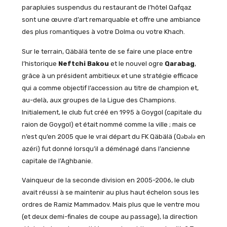
parapluies suspendus du restaurant de l’hôtel Qafqaz
sont une œuvre d’art remarquable et offre une ambiance
des plus romantiques à votre Dolma ou votre Khach.
Sur le terrain, Qäbälä tente de se faire une place entre
l’historique
Neftchi Bakou
et le nouvel ogre
Qarabag
,
grâce à un président ambitieux et une stratégie efficace
qui a comme objectif l’accession au titre de champion et,
au-delà, aux groupes de la Ligue des Champions.
Initialement, le club fut créé en 1995 à Goygol (capitale du
raion de Goygol) et était nommé comme la ville ; mais ce
n’est qu’en 2005 que le vrai départ du FK Qäbälä (Qəbələ en
azéri) fut donné lorsqu’il a déménagé dans l’ancienne
capitale de l’Aghbanie.
Vainqueur de la seconde division en 2005-2006, le club
avait réussi à se maintenir au plus haut échelon sous les
ordres de Ramiz Mammadov. Mais plus que le ventre mou
(et deux demi-finales de coupe au passage), la direction