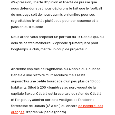
d’expression, liberté d’opinion et liberté de presse que
nous défendons ; et nous déplorons le fait que le football
de nos pays soit de nouveau mis en lumière pour ses
regrettables à-côtés plutôt que pour son essence et la
passion qu’il suscite.
Nous allons vous proposer un portrait du FK Qäbälä qui, au
delà de ce très malheureux épisode qui marquera pour
longtemps le club, mérite un coup de projecteur.
Ancienne capitale de l’Aghbanie, ou Albanie du Caucase,
Qäbälä a une histoire multiséculaire mais reste
aujourd’hui une petite bourgade d’un peu plus de 10.000
habitants. Situé à 200 kilomètres au nord-ouest de la
capitale Bakou, Qäbälä est la capitale du raïon de Qäbälä
et l’on peut y admirer certains vestiges de l’ancienne
e
forteresse de Qäbälä (4
a.c.n.) ou encore
de nombreuses
granges
, d’après wikipedia (photo).