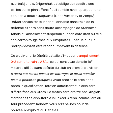
azerbaïdjanais, Grigorchuk est obligé de rebattre ses
cartes sur le plan offensif et il semble avoir opté pour une
solution à deux attaquants (Dôdo/Antonov et Zenjov).
Rafael Santos reste indéboulonnable dans l’axe de la
défense et sera sans doute accompagné de Stankovic,
tandis qu’Abbasov est suspendu sur son côté droit suite à
son carton rouge face aux Chypriotes. Enfin, le duo Gai-
Sadiqov devrait être reconduit devant la défense.
Ce week-end, le Qäbälä est allé s’imposer
tranquillement
e
0-2 sur le terrain d’AZAL
, ce qui constitue donc le 16
match d’affilée sans défaite du club en première division.
«
Notre but est de passer les barrages et de se qualifier
pour la phase de groupes
» avait précisé le président
après la qualification, tout en admettant que cela sera
difficile face aux Grecs. Le match sera arbitré par l’Anglais
Marriner et se disputera à la Bakcell Arena, comme lors du
tour précédent. Rendez-vous à 18 heures pour de
nouveaux exploits du Qäbälä !