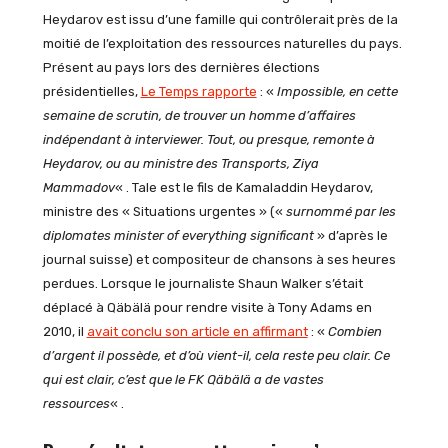
Heydarov est issu d’une famille qui contrôlerait près de la
moitié de l’exploitation des ressources naturelles du pays.
Présent au pays lors des dernières élections
présidentielles,
Le Temps rapporte
: «
Impossible, en cette
semaine de scrutin, de trouver un homme d’affaires
indépendant à interviewer. Tout, ou presque, remonte à
Heydarov, ou au ministre des Transports, Ziya
Mammadov
« . Tale est le fils de Kamaladdin Heydarov,
ministre des « Situations urgentes » («
surnommé par les
diplomates minister of everything significant
» d’après le
journal suisse) et compositeur de chansons à ses heures
perdues. Lorsque le journaliste Shaun Walker s’était
déplacé à Qäbälä pour rendre visite à Tony Adams en
2010, il
avait conclu son article en affirmant
: «
Combien
d’argent il possède, et d’où vient-il, cela reste peu clair. Ce
qui est clair, c’est que le FK Qäbälä a de vastes
ressources
« .