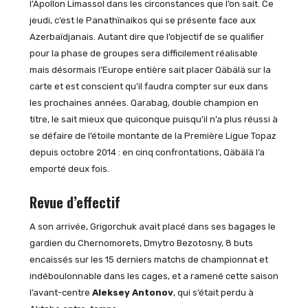
l’Apollon Limassol dans les circonstances que l’on sait. Ce
jeudi, c’est le Panathïnaikos qui se présente face aux
Azerbaïdjanais. Autant dire que l’objectif de se qualifier
pour la phase de groupes sera difficilement réalisable
mais désormais l’Europe entière sait placer Qäbälä sur la
carte et est conscient qu’il faudra compter sur eux dans
les prochaines années. Qarabag, double champion en
titre, le sait mieux que quiconque puisqu’il n’a plus réussi à
se défaire de l’étoile montante de la Première Ligue Topaz
depuis octobre 2014 : en cinq confrontations, Qäbälä l’a
emporté deux fois.
Revue d’effectif
A son arrivée, Grigorchuk avait placé dans ses bagages le
gardien du Chernomorets, Dmytro Bezotosny, 8 buts
encaissés sur les 15 derniers matchs de championnat et
indéboulonnable dans les cages, et a ramené cette saison
l’avant-centre
Aleksey Antonov
, qui s’était perdu à