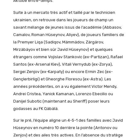
Aktobe entre-temps.
Suite à un mercato très actif et taillé par le technicien
ukrainien, on retrouve dans les joueurs de champ un
savant mélange de jeunes issus de l’académie (Abbasov,
Camalov, Roman Hüseynov, Aliyev), de joueurs familiers de
la Premyer Liqa (Sadiqov, Mämmädov, Zärgärov,
Mirzäbäyov et bien sûr Javid Hüseynov) et quelques
étrangers comme Vojislav Stankovic (ex-Partizan), Rafael
Santos (ex-Arsenal Kiev), Vitali Vernydub (ex-Zorya),
Sergei Zenjov (ex-Karpaty) ou encore Ermin Zec (ex-
Gençlerbirligi) et Gheorghe Florescu (ex-Astra). Les
années précédentes, on a vu également Victor Mendy,
Andrei Cristea, Yanick Kamanan, Lorenzo Ebecilio ou
Danijel Subotic (maintenant au Sheriff) poser leurs
godasses au FK Qäbälä.
Sur le pré, l’équipe aligne un 4-5-1 des familles avec Javid
Hüseynov en numéro 10 derrière la pointe (Antonov ou
Zenjov) et des ailes très actives. En l’absence du stratège