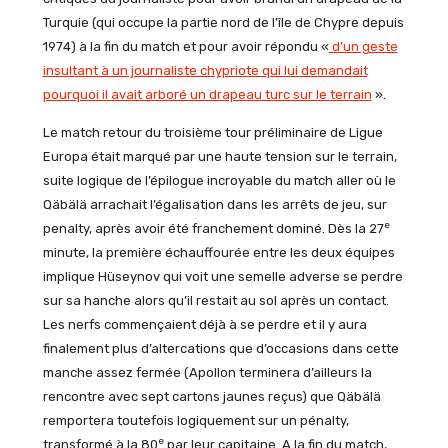
Turquie (qui occupe la partie nord de l’île de Chypre depuis
1974) à la fin du match et pour avoir répondu «
d’un geste
insultant à un journaliste chypriote qui lui demandait
pourquoi il avait arboré un drapeau turc sur le terrain
».
Le match retour du troisième tour préliminaire de Ligue
Europa était marqué par une haute tension sur le terrain,
suite logique de l’épilogue incroyable du match aller où le
Qäbälä arrachait l’égalisation dans les arrêts de jeu, sur
e
penalty, après avoir été franchement dominé. Dès la 27
minute, la première échauffourée entre les deux équipes
implique Hüseynov qui voit une semelle adverse se perdre
sur sa hanche alors qu’il restait au sol après un contact.
Les nerfs commençaient déjà à se perdre et il y aura
finalement plus d’altercations que d’occasions dans cette
manche assez fermée (Apollon terminera d’ailleurs la
rencontre avec sept cartons jaunes reçus) que Qäbälä
remportera toutefois logiquement sur un pénalty,
e
transformé à la 80
par leur capitaine. A la fin du match,