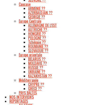
Caucase
ARMENIE ??
AZERBAÏDJAN ??
GEORGIE ??
Europe Centrale
ALLEMAGNE DE L’EST
AUTRICHE ??
HONGRIE ??
POLOGNE ??
Tchéquie ??
ROUMANIE ??
SLOVAQUIE ??
Europe orientale
BELARUS ??
MOLDAVIE ??
RUSSIE ??
UKRAINE ??
KAZAKHSTAN ??
Méditerranée
CHYPRE ??
GRÈCE ??
PAYS BALTES
NOS INTERVIEWS
REPORTAGES