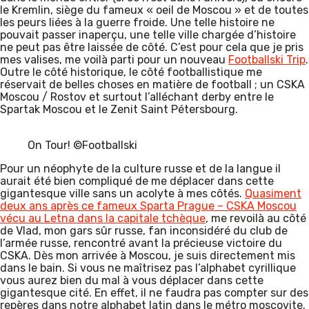
le Kremlin, siège du fameux « oeil de Moscou » et de toutes
les peurs liées à la guerre froide. Une telle histoire ne
pouvait passer inaperçu, une telle ville chargée d’histoire
ne peut pas être laissée de côté. C’est pour cela que je pris
mes valises, me voilà parti pour un nouveau
Footballski Trip
.
Outre le côté historique, le côté footballistique me
réservait de belles choses en matière de football ; un CSKA
Moscou / Rostov et surtout l’alléchant derby entre le
Spartak Moscou et le Zenit Saint Pétersbourg.
On Tour! ©Footballski
Pour un néophyte de la culture russe et de la langue il
aurait été bien compliqué de me déplacer dans cette
gigantesque ville sans un acolyte à mes côtés.
Quasiment
deux ans après ce fameux Sparta Prague – CSKA Moscou
vécu au Letna dans la capitale tchèque
, me revoilà au côté
de Vlad, mon gars sûr russe, fan inconsidéré du club de
l’armée russe, rencontré avant la précieuse victoire du
CSKA. Dès mon arrivée à Moscou, je suis directement mis
dans le bain. Si vous ne maîtrisez pas l’alphabet cyrillique
vous aurez bien du mal à vous déplacer dans cette
gigantesque cité. En effet, il ne faudra pas compter sur des
repères dans notre alphabet latin dans le métro moscovite.