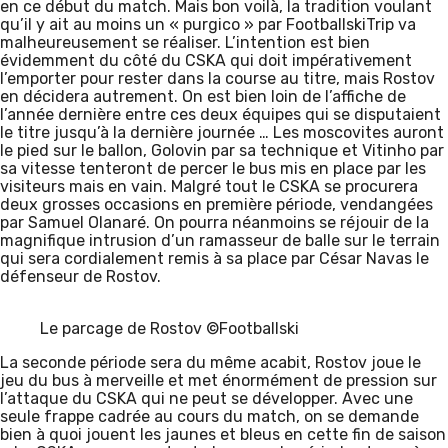
en ce début du match. Mais bon voilà, la tradition voulant
qu’il y ait au moins un « purgico » par FootballskiTrip va
malheureusement se réaliser. L’intention est bien
évidemment du côté du CSKA qui doit impérativement
l’emporter pour rester dans la course au titre, mais Rostov
en décidera autrement. On est bien loin de l’affiche de
l’année dernière entre ces deux équipes qui se disputaient
le titre jusqu’à la dernière journée … Les moscovites auront
le pied sur le ballon, Golovin par sa technique et Vitinho par
sa vitesse tenteront de percer le bus mis en place par les
visiteurs mais en vain. Malgré tout le CSKA se procurera
deux grosses occasions en première période, vendangées
par Samuel Olanaré. On pourra néanmoins se réjouir de la
magnifique intrusion d’un ramasseur de balle sur le terrain
qui sera cordialement remis à sa place par César Navas le
défenseur de Rostov.
Le parcage de Rostov ©Footballski
La seconde période sera du même acabit, Rostov joue le
jeu du bus à merveille et met énormément de pression sur
l’attaque du CSKA qui ne peut se développer. Avec une
seule frappe cadrée au cours du match, on se demande
bien à quoi jouent les jaunes et bleus en cette fin de saison