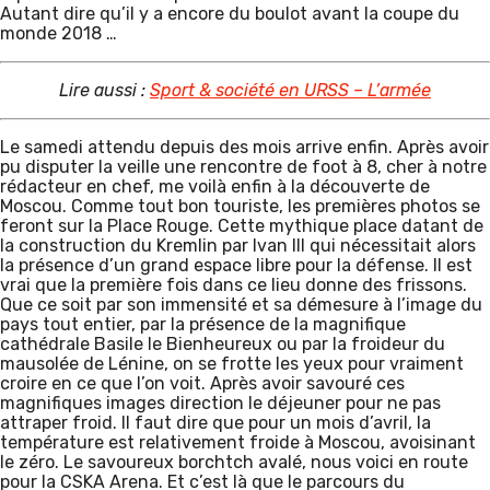
Autant dire qu’il y a encore du boulot avant la coupe du
monde 2018 …
Lire aussi :
Sport & société en URSS – L’armée
Le samedi attendu depuis des mois arrive enfin. Après avoir
pu disputer la veille une rencontre de foot à 8, cher à notre
rédacteur en chef, me voilà enfin à la découverte de
Moscou. Comme tout bon touriste, les premières photos se
feront sur la Place Rouge. Cette mythique place datant de
la construction du Kremlin par Ivan III qui nécessitait alors
la présence d’un grand espace libre pour la défense. Il est
vrai que la première fois dans ce lieu donne des frissons.
Que ce soit par son immensité et sa démesure à l’image du
pays tout entier, par la présence de la magnifique
cathédrale Basile le Bienheureux ou par la froideur du
mausolée de Lénine, on se frotte les yeux pour vraiment
croire en ce que l’on voit. Après avoir savouré ces
magnifiques images direction le déjeuner pour ne pas
attraper froid. Il faut dire que pour un mois d’avril, la
température est relativement froide à Moscou, avoisinant
le zéro. Le savoureux borchtch avalé, nous voici en route
pour la CSKA Arena. Et c’est là que le parcours du