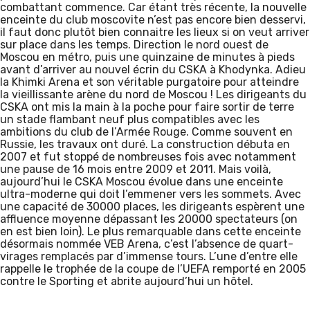
combattant commence. Car étant très récente, la nouvelle
enceinte du club moscovite n’est pas encore bien desservi,
il faut donc plutôt bien connaitre les lieux si on veut arriver
sur place dans les temps. Direction le nord ouest de
Moscou en métro, puis une quinzaine de minutes à pieds
avant d’arriver au nouvel écrin du CSKA à Khodynka. Adieu
la Khimki Arena et son véritable purgatoire pour atteindre
la vieillissante arène du nord de Moscou ! Les dirigeants du
CSKA ont mis la main à la poche pour faire sortir de terre
un stade flambant neuf plus compatibles avec les
ambitions du club de l’Armée Rouge. Comme souvent en
Russie, les travaux ont duré. La construction débuta en
2007 et fut stoppé de nombreuses fois avec notamment
une pause de 16 mois entre 2009 et 2011. Mais voilà,
aujourd’hui le CSKA Moscou évolue dans une enceinte
ultra-moderne qui doit l’emmener vers les sommets. Avec
une capacité de 30000 places, les dirigeants espèrent une
affluence moyenne dépassant les 20000 spectateurs (on
en est bien loin). Le plus remarquable dans cette enceinte
désormais nommée VEB Arena, c’est l’absence de quart-
virages remplacés par d’immense tours. L’une d’entre elle
rappelle le trophée de la coupe de l’UEFA remporté en 2005
contre le Sporting et abrite aujourd’hui un hôtel.