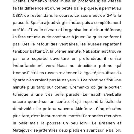
33ème, Eremenko lance Musa en profondeur, sa vitesse
fait la différence et d’une petite balle piquée, il permet au
CSKA de rester dans la course. Le score est de 2-1 à la
pause, le Sparta a joué vingt minutes puis a complètement
arrêté… Et vu le niveau et l’organisation de leur défense,
ils feraient mieux de continuer à jouer. Ce qu’ils ne feront
pas. Dès le retour des vestiaires, les Russes repartent
tambour battant. A la 51ème minute, Nababkin est trouvé
par une superbe ouverture en profondeur, il remise
instantanément vers Musa au deuxième poteau qui
trompe Bicik! Les russes reviennent à égalité, les ultras du
Sparta n’en croient pas leurs yeux. Et ce n’est pas fini! Une
minute plus tard, sur corner, Eremenko oblige le portier
tchèque à une très belle parade! Le match s’emballe
encore quand sur un centre, Krejci reprend la balle de
demi-volée. Le poteau sauvera Akinfeev… Cinq minutes
plus tard, c’est le tournant du match : Fernandes récupère
la balle mais la pousse un peu loin… Le Brésilien et
Matejovski se jettent les deux pieds en avant sur le ballon.