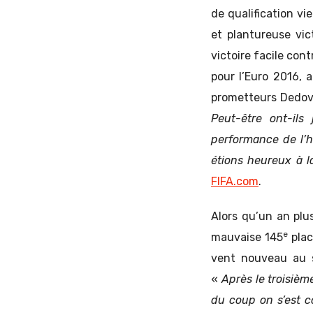
de qualification vi
et plantureuse vi
victoire facile con
pour l’Euro 2016, 
prometteurs Dedov 
Peut-être ont-ils
performance de l’hi
étions heureux à l
FIFA.com
.
Alors qu’un an plu
e
mauvaise 145
plac
vent nouveau au se
«
Après le troisièm
du coup on s’est c