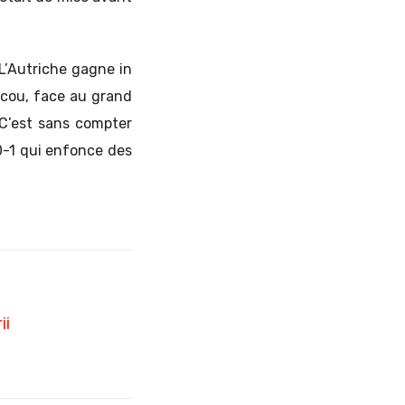
 L’Autriche gagne in
scou, face au grand
 C’est sans compter
0-1 qui enfonce des
ii