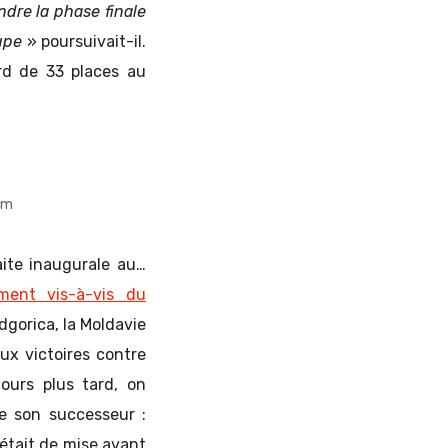
ndre la phase finale
oupe
» poursuivait-il.
rd de 33 places au
om
aite inaugurale au…
ment vis-à-vis du
dgorica, la Moldavie
ux victoires contre
ours plus tard, on
e son successeur :
 était de mise avant