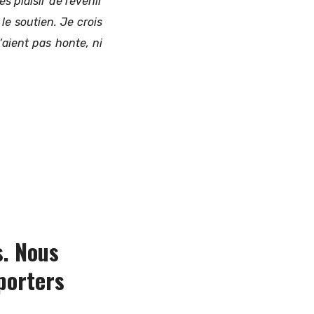
ès plaisir de revenir
le soutien. Je crois
’aient pas honte, ni
s. Nous
porters