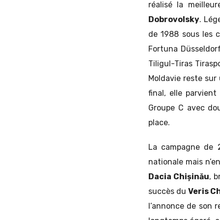
réalisé la meilleu
Dobrovolsky
. Lég
de 1988 sous les c
Fortuna Düsseldor
Tiligul-Tiras Tiras
Moldavie reste sur
final, elle parvien
Groupe C avec douz
place.
La campagne de 20
nationale mais n’e
Dacia Chișinău
, 
succès du
Veris C
l’annonce de son r