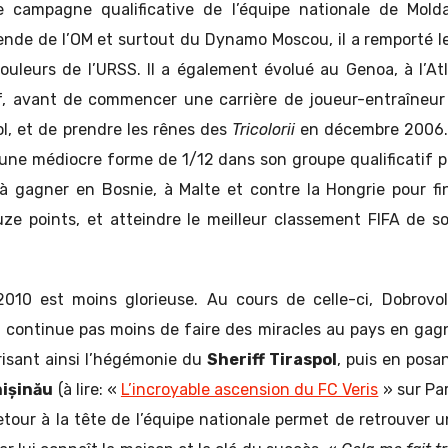
re campagne qualificative de l’équipe nationale de Molda
ende de l’OM et surtout du Dynamo Moscou, il a remporté l
ouleurs de l’URSS. Il a également évolué au Genoa, à l’At
f, avant de commencer une carrière de joueur-entraîneur 
pol, et de prendre les rênes des
Tricolorii
en décembre 2006. 
 une médiocre forme de 1/12 dans son groupe qualificatif p
t à gagner en Bosnie, à Malte et contre la Hongrie pour fin
e points, et atteindre le meilleur classement FIFA de son
10 est moins glorieuse. Au cours de celle-ci, Dobrovols
n continue pas moins de faire des miracles au pays en gagna
brisant ainsi l’hégémonie du
Sheriff Tiraspol
, puis en posa
hișinău
(à lire: «
L’incroyable ascension du FC Veris
» sur Par
etour à la tête de l’équipe nationale permet de retrouver 