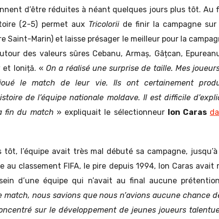
ennent d’être réduites à néant quelques jours plus tôt. Au f
ctoire (2-5) permet aux
Tricolorii
de finir la campagne sur
tre Saint-Marin) et laisse présager le meilleur pour la campag
autour des valeurs sûres Cebanu, Armaș, Gâțcan, Epurean
et Ioniță. «
On a réalisé une surprise de taille. Mes joueurs
 joué le match de leur vie. Ils ont certainement prod
stoire de l’équipe nationale moldave. Il est difficile d’ex
a fin du match
» expliquait le sélectionneur
Ion Caras
da
s tôt, l’équipe avait très mal débuté sa campagne, jusqu’à
e au classement FIFA, le pire depuis 1994, Ion Caras avait r
in d’une équipe qui n’avait au final aucune prétention 
e match, nous savions que nous n’avions aucune chance de r
oncentré sur le développement de jeunes joueurs talentu