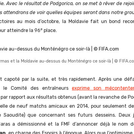
ie. Avec le résultat de Podgorica, on se met à rêver de rejoi
us attendrons de voir quelles équipes seront dans notre gr
ctoires au mois d’octobre, la Moldavie fait un bond reco
e
ur atteindre la 96
place.
rmas et la Moldavie au-dessus du Monténégro ce soir-là | © FIFA.c
t capoté par la suite, et très rapidement. Après une déf
, le Comité des entraîneurs
exprime son mécontente
t par rapport aux résultats obtenus (avant la revanche de Po
telle de neuf matchs amicaux en 2014, pour seulement de
ie Saoudite) que concernant ses futurs desseins. Deux j
aras a démissionné et la FMF d’annoncer déjà le nom d
ian
, en charge des Espoirs à l’époque. Alors que l’optimisme