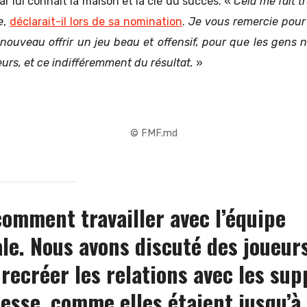
r lui connaît la maison et la clé du succès. «
Cela me fait tr
e
,
déclarait-il lors de sa nomination
.
Je vous remercie pour 
nouveau offrir un jeu beau et offensif, pour que les gens n
eurs, et ce indifféremment du résultat.
»
© FMF.md
 comment travailler avec l’équipe
le. Nous avons discuté des joueur
recréer les relations avec les sup
resse, comme elles étaient jusqu’à