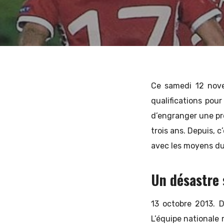
11 NOVEMBRE 2016
2 COMMENTS
T
et
d'Europe
Ce samedi 12 nove
qualifications pou
d’engranger une pre
de
trois ans. Depuis, 
avec les moyens du
l'Est
Un désastre
13 octobre 2013. 
L’équipe nationale