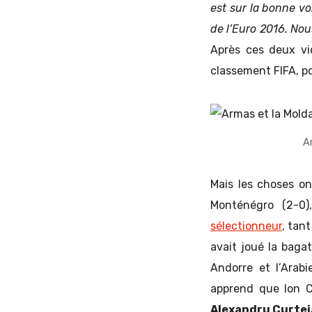
est sur la bonne vo
de l’Euro 2016. No
Après ces deux vi
classement FIFA, po
A
Mais les choses on
Monténégro (2-0)
sélectionneur
, tan
avait joué la baga
Andorre et l’Arab
apprend que Ion C
Alexandru Curte