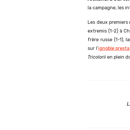
la campagne, les i
Les deux premiers m
extremis (1-2) à C
frère russe (1-1),
sur l’
ignoble presta
Tricolorii
en plein d
L