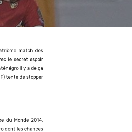
atrième match des
vec le secret espoir
ténégro il y a de ça
MF) tente de stopper
upe du Monde 2014.
ro dont les chances