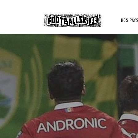
Footballski
NOS PAY
MOLDAVIE ??
Le
football
d'Europe
centrale