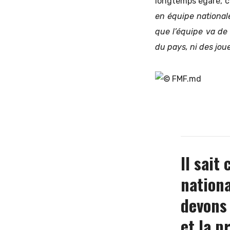
longtemps égaré, ca
en équipe national
que l’équipe va de 
du pays, ni des jou
Il sait
nationa
devons 
et la p