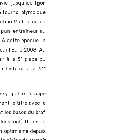
vie jusqu’ici,
Igor
e tournoi olympique
letico Madrid ou au
puis entraîneur au
A cette époque, la
our l’Euro 2008. Au
e
ir à la 5
place du
e
 histoire, à la 37
ky quitte l’équipe
nt le titre avec le
nt les bases du bref
lonsFoot). Du coup,
un optimisme depuis