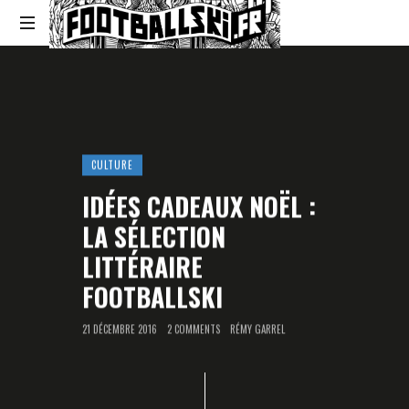
Footballski
Le
football
d'Europe
centrale
et
d'Europe
CULTURE
de
IDÉES CADEAUX NOËL :
l'Est
LA SÉLECTION
LITTÉRAIRE
FOOTBALLSKI
21 DÉCEMBRE 2016
2 COMMENTS
RÉMY GARREL