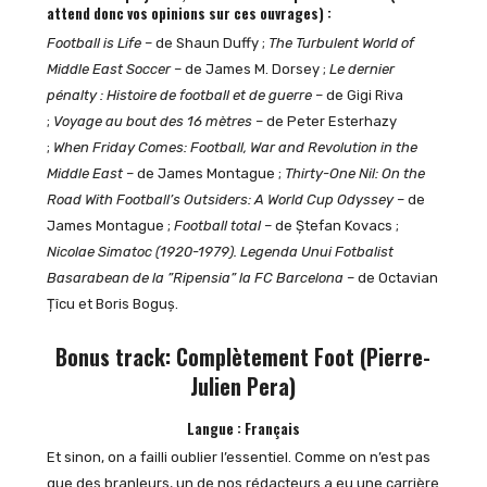
attend donc vos opinions sur ces ouvrages) :
Football is Life
– de Shaun Duffy ;
The Turbulent World of
Middle East Soccer
– de James M. Dorsey ;
Le dernier
pénalty : Histoire de football et de guerre
– de Gigi Riva
;
Voyage au bout des 16 mètres
– de Peter Esterhazy
;
When Friday Comes: Football, War and Revolution in the
Middle East
– de James Montague ;
Thirty-One Nil: On the
Road With Football’s Outsiders: A World Cup Odyssey
– de
James Montague ;
Football total
– de Ștefan Kovacs ;
Nicolae Simatoc (1920-1979). Legenda Unui Fotbalist
Basarabean de la ”Ripensia” la FC Barcelona
– de Octavian
Țîcu et Boris Boguș.
Bonus track: Complètement Foot (Pierre-
Julien Pera)
Langue : Français
Et sinon, on a failli oublier l’essentiel. Comme on n’est pas
que des branleurs, un de nos rédacteurs a eu une carrière