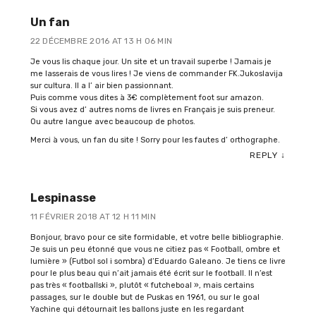
Un fan
22 DÉCEMBRE 2016 AT 13 H 06 MIN
Je vous lis chaque jour. Un site et un travail superbe ! Jamais je
me lasserais de vous lires ! Je viens de commander FK.Jukoslavija
sur cultura. Il a l’ air bien passionnant.
Puis comme vous dites à 3€ complètement foot sur amazon.
Si vous avez d’ autres noms de livres en Français je suis preneur.
Ou autre langue avec beaucoup de photos.
Merci à vous, un fan du site ! Sorry pour les fautes d’ orthographe.
REPLY
↓
Lespinasse
11 FÉVRIER 2018 AT 12 H 11 MIN
Bonjour, bravo pour ce site formidable, et votre belle bibliographie.
Je suis un peu étonné que vous ne citiez pas « Football, ombre et
lumière » (Futbol sol i sombra) d’Eduardo Galeano. Je tiens ce livre
pour le plus beau qui n’ait jamais été écrit sur le football. Il n’est
pas très « footballski », plutôt « futcheboal », mais certains
passages, sur le double but de Puskas en 1961, ou sur le goal
Yachine qui détournait les ballons juste en les regardant