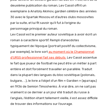
deuxième publication du roman, Lev Cassil offrit un
exemplaire à Anatoly Akimov, gardien célèbre des années
30 avec le Spartak Moscou et d’autres clubs moscovites
par la suite, et lui fit savoir qu’il fut à l’origine du
personnage principal du roman.
Lev Cassil est le premier auteur soviétique à avoir écrit un
roman à caractère sportif. Rempli d’anecdotes
typiquement de l’époque (portrait positif du collectivisme,
par exemple), le livre sort
au moment où le Championnat
d’URSS professionnel fait ses débuts.
Lev Cassil accentue
le fait que joueur de football ne peut être un métier à part
entière et doit forcément travailler en parallèle. Traduit
dans la plupart des langues du bloc soviétique (polonais,
bulgare, …), le livre a l’objet d’un film « Gardien » (вратарь)
en 1936 de Semion Timoshenko. À vrai dire, on ne sait pas
vraiment si ce dernier a un jour été traduit du russe à
l’anglais, l’édition étant tellement vieille, il est assez difficile
de trouver des informations sur l’ouvrage.