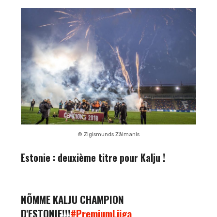
© Zigismunds Zālmanis
Estonie : deuxième titre pour Kalju !
NÕMME KALJU CHAMPION
D'ESTONIE!!!
#PremiumLiiga