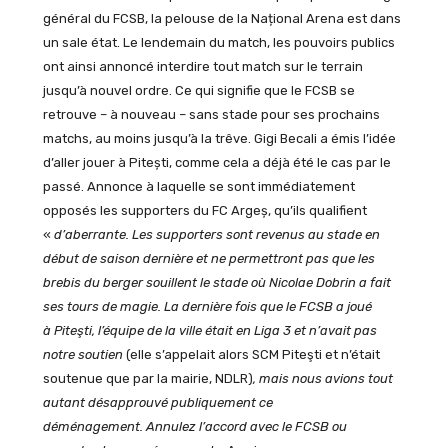
général du FCSB, la pelouse de la Național Arena est dans
un sale état. Le lendemain du match, les pouvoirs publics
ont ainsi annoncé interdire tout match sur le terrain
jusqu’à nouvel ordre. Ce qui signifie que le FCSB se
retrouve – à nouveau – sans stade pour ses prochains
matchs, au moins jusqu’à la trêve. Gigi Becali a émis l’idée
d’aller jouer à Pitești, comme cela a déjà été le cas par le
passé. Annonce à laquelle se sont immédiatement
opposés les supporters du FC Argeș, qu’ils qualifient
«
d’aberrante.
Les supporters sont revenus au stade en
début de saison dernière et ne permettront pas que les
brebis du berger souillent le stade où Nicolae Dobrin a fait
ses tours de magie. La dernière fois que le FCSB a joué
à Piteşti, l’équipe de la ville était en Liga 3 et n’avait pas
notre soutien
(elle s’appelait alors SCM Piteşti et n’était
soutenue que par la mairie, NDLR)
, mais nous avions tout
autant désapprouvé publiquement ce
déménagement. Annulez l’accord avec le FCSB ou