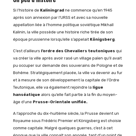
Si l’histoire de
Kaliningrad
ne commence qu’en 1945
après son annexion par l’URSS et avec sa nouvelle
appellation liée à l’homme politique soviétique Mikhaïl
Kalinin, la ville possède une histoire riche tirée de son
époque prussienne lorsqu’elle s’appelait
Königsberg
.
C’est d’ailleurs
l’ordre des Chevaliers teutoniques
qui
va créer la ville après avoir rasé un village païen qu’il avait
pu occuper sur demande des souverains de Pologne et de
Bohême. Stratégiquement placée, la ville va devenir au fur
et à mesure de son développement la capitale de l’Ordre
Teutonique, elle va également rejoindre la
ligue
hanséatique
alors qu’elle fait partie à la fin du moyen-
âge d’une
Prusse-Orientale unifiée.
A l’approche du dix-huitième siècle, la Prusse devient un
Royaume sous Frédéric Premier et Königsberg est choisie
comme capitale. Malgré quelques guerres, c’est à cet
époque que la ville connaît son apogée, tant d’un point de