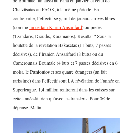
de Boumale, lui aussi au Pana en janvier, et celui de
Chatziisaias au PAOK, à la même période. En
contrepartie, l’effectif se garnit de joueurs arrivés libres
(comme
un certain Karim Ansarifard
) ou prêtés
(Tzandaris, Dioudis, Karamanos). Résultat ? Sous la
houlette de la révélation Bakasetas (11 buts, 7 passes
décisives), de l’Iranien Ansarifard (8 buts) ou du
Camerounais Boumale (4 buts et 7 passes décisives en 6
Panionios
mois), le
et ses quatre étrangers (un fait
rarissime) dans l’effectif sont LA révélation de l’année en
Superleague. 1,4 million rentreront dans les caisses sur
cette année-là, rien qu’avec les transferts. Pour 0€ de
dépense. Malin.