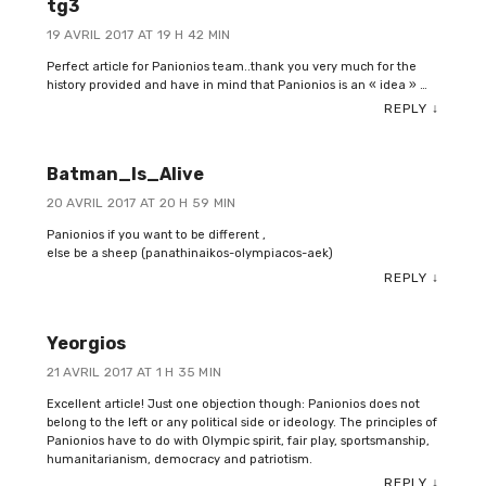
tg3
19 AVRIL 2017 AT 19 H 42 MIN
Perfect article for Panionios team..thank you very much for the
history provided and have in mind that Panionios is an « idea » …
REPLY
↓
Batman_Is_Alive
20 AVRIL 2017 AT 20 H 59 MIN
Panionios if you want to be different ,
else be a sheep (panathinaikos-olympiacos-aek)
REPLY
↓
Yeorgios
21 AVRIL 2017 AT 1 H 35 MIN
Excellent article! Just one objection though: Panionios does not
belong to the left or any political side or ideology. The principles of
Panionios have to do with Olympic spirit, fair play, sportsmanship,
humanitarianism, democracy and patriotism.
REPLY
↓