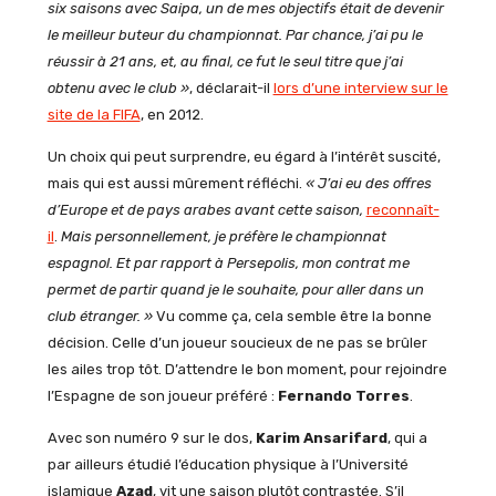
six saisons avec Saipa, un de mes objectifs était de devenir
le meilleur buteur du championnat. Par chance, j’ai pu le
réussir à 21 ans, et, au final, ce fut le seul titre que j’ai
obtenu avec le club »
, déclarait-il
lors d’une interview sur le
site de la FIFA
, en 2012.
Un choix qui peut surprendre, eu égard à l’intérêt suscité,
mais qui est aussi mûrement réfléchi.
« J’ai eu des offres
d’Europe et de pays arabes avant cette saison,
reconnaît-
il
.
Mais personnellement, je préfère le championnat
espagnol. Et par rapport à Persepolis, mon contrat me
permet de partir quand je le souhaite, pour aller dans un
club étranger. »
Vu comme ça, cela semble être la bonne
décision. Celle d’un joueur soucieux de ne pas se brûler
les ailes trop tôt. D’attendre le bon moment, pour rejoindre
l’Espagne de son joueur préféré :
Fernando
Torres
.
Avec son numéro 9 sur le dos,
Karim
Ansarifard
, qui a
par ailleurs étudié l’éducation physique à l’Université
islamique
Azad
, vit une saison plutôt contrastée. S’il