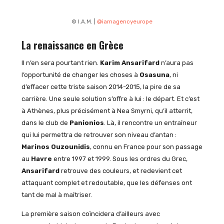
© I.A.M. |
@iamagencyeurope
La renaissance en Grèce
Il n’en sera pourtant rien.
Karim Ansarifard
n’aura pas
l’opportunité de changer les choses à
Osasuna
, ni
d’effacer cette triste saison 2014-2015, la pire de sa
carrière. Une seule solution s’offre à lui : le départ. Et c’est
à Athènes, plus précisément à Nea Smyrni, qu’il atterrit,
dans le club de
Panionios
. Là, il rencontre un entraîneur
qui lui permettra de retrouver son niveau d’antan :
Marinos Ouzounidis
, connu en France pour son passage
au
Havre
entre 1997 et 1999. Sous les ordres du Grec,
Ansarifard
retrouve des couleurs, et redevient cet
attaquant complet et redoutable, que les défenses ont
tant de mal à maîtriser.
La première saison coïncidera d’ailleurs avec