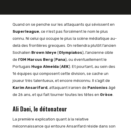
Quand on se penche sur les attaquants qui sévissent en
Superleague
, ce n’est pas forcément le nom le plus
connu. Ni celui qui occupe le plus la scène médiatique au-
delà des frontières grecques. On retiendra plutôt l’ancien
Sochalien
Brown
Ideye
(
Olympiakos
), l’ancienne cible
de
l’OM
Marcus
Berg
(
Pana
), ou éventuellement le
Portugais
Hugo
Almeida
(
AEK
). Et pourtant, au sein des
16 équipes qui composent cette division, se cache un
joueur très talentueux, et encore méconnu. Il s’agit de
Karim
Ansarifard
, attaquant iranien de
Panionios
âgé
de 26 ans, et qui fait tourner toutes les têtes en
Grèce
.
Ali Daei, le détonateur
La première explication quant à la relative
méconnaissance qui entoure Ansarifard réside dans son