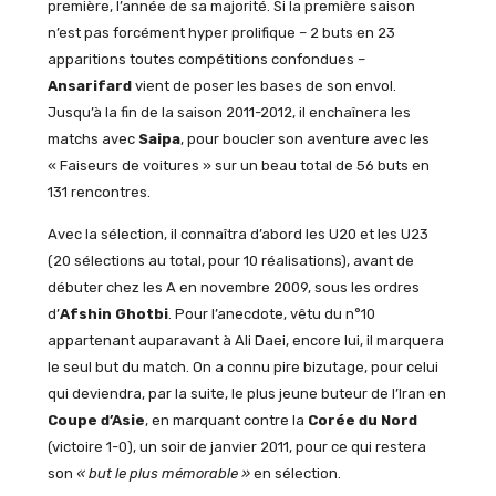
première, l’année de sa majorité. Si la première saison
n’est pas forcément hyper prolifique – 2 buts en 23
apparitions toutes compétitions confondues –
Ansarifard
vient de poser les bases de son envol.
Jusqu’à la fin de la saison 2011-2012, il enchaînera les
matchs avec
Saipa
, pour boucler son aventure avec les
« Faiseurs de voitures » sur un beau total de 56 buts en
131 rencontres.
Avec la sélection, il connaîtra d’abord les U20 et les U23
(20 sélections au total, pour 10 réalisations), avant de
débuter chez les A en novembre 2009, sous les ordres
d’
Afshin
Ghotbi
. Pour l’anecdote, vêtu du n°10
appartenant auparavant à Ali Daei, encore lui, il marquera
le seul but du match. On a connu pire bizutage, pour celui
qui deviendra, par la suite, le plus jeune buteur de l’Iran en
Coupe
d’Asie
, en marquant contre la
Corée
du
Nord
(victoire 1-0), un soir de janvier 2011, pour ce qui restera
son
« but le plus mémorable »
en sélection.