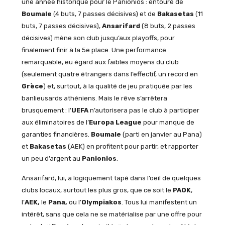
une année historique pour le Panionios : entouré de
Boumale
(4 buts, 7 passes décisives) et de
Bakasetas
(11
buts, 7 passes décisives),
Ansarifard
(8 buts, 2 passes
décisives) mène son club jusqu’aux playoffs, pour
finalement finir à la 5e place. Une performance
remarquable, eu égard aux faibles moyens du club
(seulement quatre étrangers dans l’effectif, un record en
Grèce
) et, surtout, à la qualité de jeu pratiquée par les
banlieusards athéniens. Mais le rêve s’arrêtera
brusquement : l’
UEFA
n’autorisera pas le club à participer
aux éliminatoires de l’
Europa League
pour manque de
garanties financières.
Boumale
(parti en janvier au Pana)
et
Bakasetas
(AEK) en profitent pour partir, et rapporter
un peu d’argent au
Panionios
.
Ansarifard, lui, a logiquement tapé dans l’oeil de quelques
clubs locaux, surtout les plus gros, que ce soit le
PAOK
,
l’
AEK,
le
Pana,
ou l’
Olympiakos
. Tous lui manifestent un
intérêt, sans que cela ne se matérialise par une offre pour