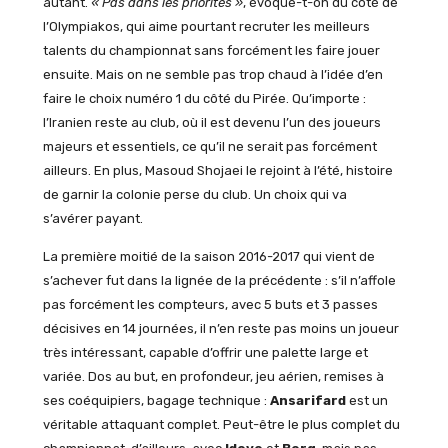
autant.
« Pas dans les priorités »
, évoque-t-on du côté de
l’Olympiakos, qui aime pourtant recruter les meilleurs
talents du championnat sans forcément les faire jouer
ensuite. Mais on ne semble pas trop chaud à l’idée d’en
faire le choix numéro 1 du côté du Pirée. Qu’importe :
l’Iranien reste au club, où il est devenu l’un des joueurs
majeurs et essentiels, ce qu’il ne serait pas forcément
ailleurs. En plus, Masoud Shojaei le rejoint à l’été, histoire
de garnir la colonie perse du club. Un choix qui va
s’avérer payant.
La première moitié de la saison 2016-2017 qui vient de
s’achever fut dans la lignée de la précédente : s’il n’affole
pas forcément les compteurs, avec 5 buts et 3 passes
décisives en 14 journées, il n’en reste pas moins un joueur
très intéressant, capable d’offrir une palette large et
variée. Dos au but, en profondeur, jeu aérien, remises à
ses coéquipiers, bagage technique :
Ansarifard
est un
véritable attaquant complet. Peut-être le plus complet du