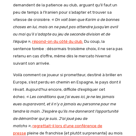
demandent de la patience au club, arguant qu’il faut un
peu de temps à l’Iranien pour s’adapter et trouver sa
vitesse de croisière.
« On voit bien que Karim a de bonnes
choses en lui, mais on ne peut pas attendre jusqu’en avril
ou mai qu’il s’adapte au jeu de seconde division et de
l’équipe »
,
répond-on du côté du club.
Du coup, la
sentence tombe : désormais troisième choix, il ne sera pas
retenu en cas d’offre, même dès le mercato hivernal
suivant son arrivée.
Voilà comment ce joueur si prometteur, destiné à briller en
Europe, s’est perdu en chemin en Espagne, le pays dont il
rêvait. Aujourd’hui encore, difficile d’expliquer cet
échec.
« Les conditions que j’ai eues ici, je ne les jamais
eues auparavant, et il n’y a jamais eu personne pour me
tendre la main. J’espère qu’ils me donneront l’opportunité
de démontrer qui je suis. J’ai joué peu de
matchs »
,
regrettait-il lors d’une conférence de
presse
pleine de franchise (et plutôt surprenante) au mois