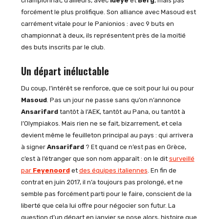
championnat, d’ailleurs, avec
Ideye
et
Berg
, mais pas
forcément le plus prolifique. Son alliance avec Masoud est
carrément vitale pour le Panionios : avec 9 buts en
championnat à deux, ils représentent près de la moitié
des buts inscrits par le club.
Un départ inéluctable
Du coup, l’intérêt se renforce, que ce soit pour lui ou pour
Masoud
. Pas un jour ne passe sans qu’on n’annonce
Ansarifard
tantôt à l’AEK, tantôt au Pana, ou tantôt à
l’Olympiakos. Mais rien ne se fait, bizarrement, et cela
devient même le feuilleton principal au pays : qui arrivera
à signer
Ansarifard
? Et quand ce n’est pas en Grèce,
c’est à l’étranger que son nom apparaît : on le dit
surveillé
par
Feyenoord
et
des équipes italiennes
. En fin de
contrat en juin 2017, il n’a toujours pas prolongé, et ne
semble pas forcément parti pour le faire, conscient de la
liberté que cela lui offre pour négocier son futur. La
question d’un départ en janvier se pose alors, histoire que