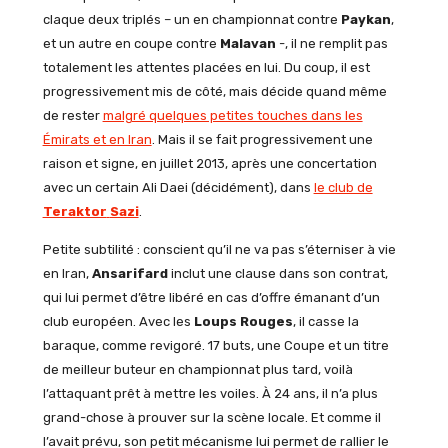
claque deux triplés – un en championnat contre
Paykan
,
et un autre en coupe contre
Malavan
-, il ne remplit pas
totalement les attentes placées en lui. Du coup, il est
progressivement mis de côté, mais décide quand même
de rester
malgré quelques petites touches dans les
Émirats et en Iran
. Mais il se fait progressivement une
raison et signe, en juillet 2013, après une concertation
avec un certain Ali Daei (décidément), dans
le club de
Teraktor
Sazi
.
Petite subtilité : conscient qu’il ne va pas s’éterniser à vie
en Iran,
Ansarifard
inclut une clause dans son contrat,
qui lui permet d’être libéré en cas d’offre émanant d’un
club européen. Avec les
Loups
Rouges
, il casse la
baraque, comme revigoré. 17 buts, une Coupe et un titre
de meilleur buteur en championnat plus tard, voilà
l’attaquant prêt à mettre les voiles. À 24 ans, il n’a plus
grand-chose à prouver sur la scène locale. Et comme il
l’avait prévu, son petit mécanisme lui permet de rallier le