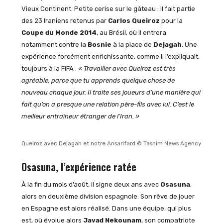
Vieux Continent. Petite cerise sur le gâteau : il fait partie
des 23 Iraniens retenus par
Carlos Queiroz
pour la
Coupe du Monde 2014
, au Brésil, où il entrera
notamment contre la
Bosnie
à la place de
Dejagah
. Une
expérience forcément enrichissante, comme il l’expliquait,
toujours à la FIFA :
« Travailler avec Queiroz est très
agréable, parce que tu apprends quelque chose de
nouveau chaque jour. Il traite ses joueurs d’une manière qui
fait qu’on a presque une relation père-fils avec lui. C’est le
meilleur entraîneur étranger de l’Iran. »
Queiroz avec Dejagah et notre Ansarifard © Tasnim News Agency
Osasuna, l’expérience ratée
À la fin du mois d’août, il signe deux ans avec
Osasuna
,
alors en deuxième division espagnole. Son rêve de jouer
en Espagne est alors réalisé. Dans une équipe, qui plus
est, où évolue alors
Javad Nekounam
, son compatriote