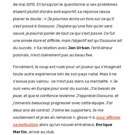
de mai 2015. Et lorsqu’on le questionne si ses problèmes
étaient plutôt d’ordre extrasportif, sa réponse laisse
planer le doute :
« Je pourrais écrire un livre sur ce qu’il
s’est passé à Osasuna. J’espère qu’une fois qu’on sera
sauvé, je pourrai parler de tout ce qui s’est passé. Ce fut
une année dure et difficile, mais l’objectif est qu’Osasuna ait
du succès. »
Sa relation avec
Jan
Urban
, l’entraîneur
polonais, n’est clairement pas au beau fixe.
Forcément, le coup est rude pour un joueur qui s’imaginait
toute autre expérience loin de son pays natal. Mais il ne
s’avoue pas vaincu : ce n’est pas dans sa mentalité.
« Je
suis venu en Europe pour avoir du succès. J’ai besoin de
jouer, et que la confiance revienne. J’apprécie Osasuna, et
j’aimerais beaucoup progresser avec cette équipe. J’ai
deux ans de contrat. J’aime les supporters, ils me
soutiennent et je les en remercie »
, glisse-t-il,
pour affirmer
sa motivation
alors qu’un nouvel entraîneur,
Enrique
Martin
, arrive au club.