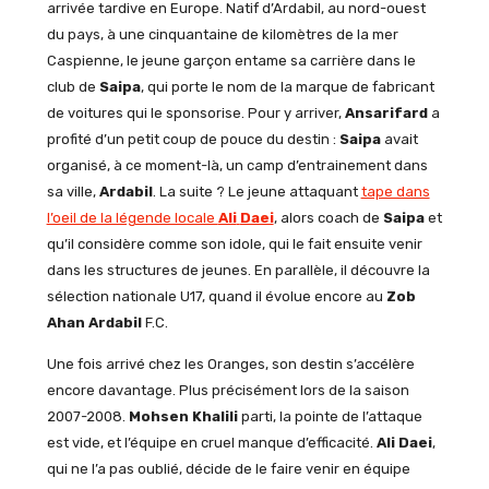
arrivée tardive en Europe. Natif d’Ardabil, au nord-ouest
du pays, à une cinquantaine de kilomètres de la mer
Caspienne, le jeune garçon entame sa carrière dans le
club de
Saipa
, qui porte le nom de la marque de fabricant
de voitures qui le sponsorise. Pour y arriver,
Ansarifard
a
profité d’un petit coup de pouce du destin :
Saipa
avait
organisé, à ce moment-là, un camp d’entrainement dans
sa ville,
Ardabil
. La suite ? Le jeune attaquant
tape dans
l’oeil de la légende locale
Ali
Daei
, alors coach de
Saipa
et
qu’il considère comme son idole, qui le fait ensuite venir
dans les structures de jeunes. En parallèle, il découvre la
sélection nationale U17, quand il évolue encore au
Zob
Ahan
Ardabil
F.C.
Une fois arrivé chez les Oranges, son destin s’accélère
encore davantage. Plus précisément lors de la saison
2007-2008.
Mohsen
Khalili
parti, la pointe de l’attaque
est vide, et l’équipe en cruel manque d’efficacité.
Ali
Daei
,
qui ne l’a pas oublié, décide de le faire venir en équipe