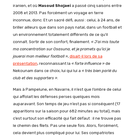
iranien, et où
Masoud Shojaei
a passé cinq saisons entre
2008 et 2013. Pas forcément un voyage en terre
inconnue, donc. Et un sacré défi, aussi : celui, à 24 ans, de
briller ailleurs que dans son pays natal, dans un football et
un environnement totalement différents de ce qu’il
connaît. Sortir de son confort, finalement.
« J’ai mis toute
ma concentration sur Osasuna, et je promets qu’ici je
jouerai mon meilleur football »
,
disait-il lors de sa
présentation
, reconnaissant la
« forte influence »
de
Nekounam dans ce choix, lui qui lui a
« très bien parlé du
club et des supporters »
.
Mais à Pampelune, en Navarre, il n’est que l’ombre de celui
qui affolait les défenses perses quelques mois
auparavant. Son temps de jeu n’est pas si conséquent (17
apparitions sur la saison pour 682 minutes au total), mais
c’est surtout son efficacité qui fait défaut : il ne trouve pas
le chemin des filets. Pas une seule fois. Alors, forcément,
cela devient plus compliqué pour lui. Ses compatriotes