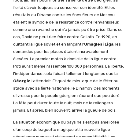
football, mais pour montrer sa fierté d’être Géorgien, sa
fierté d’avoir toujours su conserver son identité. Et les
résultats du Dinamo contre les fines fleurs de Moscou
étaient le symbole de la résistance contre l’envahisseur,
comme une revanche qui n’a jamais pu être prise. Dans ce
cas, David ne peut rien faire contre Goliath. En 1990, en
quittant la ligue soviet et en lançant l’
Umaglesi Liga
, les
demandes pour les places étaient incroyablement
élevées. Le premier match à domicile de la ligue contre
Poti aurait même rassemblé 100 000 personnes. La liberté,
l’indépendance, cela faisait tellement longtemps que la
Géorgie
l’attendait. Et quoi de mieux que de le fêter au
stade avec sa fierté nationale, le Dinamo? Ces moments
d’ivresse pour le peuple géorgien n’auront que peu duré.
La fête peut durer toute la nuit, mais ne la rallongera
jamais. Et après, bien souvent, arrive la gueule de bois.
La situation économique du pays ne s’est pas améliorée
d’un coup de baguette magique et la nouvelle ligue
géorgienne manquait clairement de compétitivité. Les