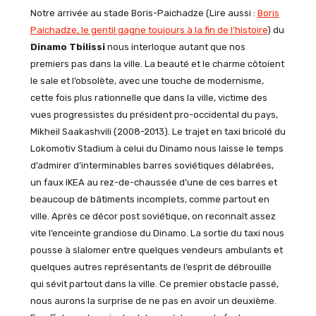
Notre arrivée au stade Boris-Paichadze (Lire aussi :
Boris
Paichadze, le gentil gagne toujours à la fin de l’histoire
) du
Dinamo Tbilissi
nous interloque autant que nos
premiers pas dans la ville. La beauté et le charme côtoient
le sale et l’obsolète, avec une touche de modernisme,
cette fois plus rationnelle que dans la ville, victime des
vues progressistes du président pro-occidental du pays,
Mikheil Saakashvili (2008-2013). Le trajet en taxi bricolé du
Lokomotiv Stadium à celui du Dinamo nous laisse le temps
d’admirer d’interminables barres soviétiques délabrées,
un faux IKEA au rez-de-chaussée d’une de ces barres et
beaucoup de bâtiments incomplets, comme partout en
ville. Après ce décor post soviétique, on reconnaît assez
vite l’enceinte grandiose du Dinamo. La sortie du taxi nous
pousse à slalomer entre quelques vendeurs ambulants et
quelques autres représentants de l’esprit de débrouille
qui sévit partout dans la ville. Ce premier obstacle passé,
nous aurons la surprise de ne pas en avoir un deuxième.