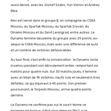
aussi dense, avec les Jozsef Szabo, Yuri Voinov et Andrey
Biba.
Kiev est versé dans le groupe B, en compagnie du CSKA
Moscou, du Spartak Moscou, du Spartak Erevan, du
Dinamo Moscou et du Zenit Leningrad, entre autres. Le
Dynamo termine deuxième du groupe avec 29 points, ex-
aequo le CSKA Moscou, mais avec une différence de buts
et un nombre de victoires défavorables.
Au tour final, c’est enfin la consécration : le Dynamo reste
invaincu pendant son déroulement entier, remportant six
matchs pour quatre nuls. Sur 30 matchs joués, il termine
avec un bilan de 18 victoires, neufs nuls et seulement trois
défaites, ce qui équivaut à 45 points. Son premier
poursuivant, le Torpedo Moscou, arrive quatre points
derrière.
Le Dynamo ne confirme pas sur le court-terme ce
triomphe historique. Il finit cinquième en 1962, puis