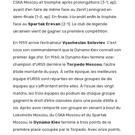
CSKA Moscou et triomphe après prolongations (3-1, ap),
avant d’en faire de même face au Zenit Leningrad en
demi-finale (1-0, ap). En finale, il brandit enfin le trophée
face au
Spartak Erevan
(2-1). Le club de légende
ukrainien vient de gagner sa première compétition.
En 1959 arrive l’entraîneur
Vyacheslav Soloviev
. C’est
sous son commandement que le Dynamo Kiev connaît son
premier âge d’or. En 1960, le Dynamo Kiev termine vice-
champion d’URSS derrière le
Torpedo Moscou
, l’autre
étoile montante du pays. À cette époque, les meilleures
équipe d’URSS sont réparties en deux groupes de dix
équipes qui s’affrontent entre elles. À l’issue des vingt
matchs, les trois équipes du podium de chaque groupe
gagnent le droit d’être classées dans une poule d’élite à
six. Après avoir remporté son groupe en venant à bout du
Lokomotiv Moscou, du CSKA Moscou et du Spartak
Moscou, le
Dynamo Kiev
termine à trois points de la
première place occupée par le Torpedo. Avec onze points,