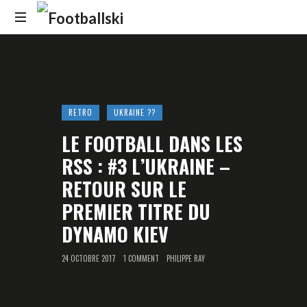
Footballski
Le
football
d'Europe
centrale
et
RETRO
UKRAINE ??
d'Europe
LE FOOTBALL DANS LES
de
l'Est
RSS : #3 L’UKRAINE –
RETOUR SUR LE
PREMIER TITRE DU
DYNAMO KIEV
24 OCTOBRE 2017
1 COMMENT
PHILIPPE RAY