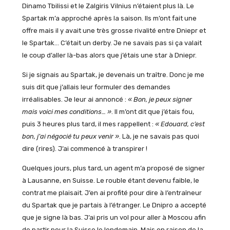
Dinamo Tbilissi et le Zalgiris Vilnius n’étaient plus là. Le
Spartak m’a approché après la saison. Ils m’ont fait une
offre mais il y avait une très grosse rivalité entre Dniepr et
le Spartak… C’était un derby. Je ne savais pas si ça valait
le coup d’aller là-bas alors que j’étais une star à Dniepr.
Si je signais au Spartak, je devenais un traître. Donc je me
suis dit que j’allais leur formuler des demandes
irréalisables. Je leur ai annoncé :
« Bon, je peux signer
mais voici mes conditions… »
. Il m’ont dit que j’étais fou,
puis 3 heures plus tard, il mes rappellent :
« Edouard, c’est
bon, j’ai négocié tu peux venir »
. Là, je ne savais pas quoi
dire (rires). J’ai commencé à transpirer !
Quelques jours, plus tard, un agent m’a proposé de signer
à Lausanne, en Suisse. Le rouble étant devenu faible, le
contrat me plaisait. J’en ai profité pour dire à l’entraîneur
du Spartak que je partais à l’étranger. Le Dnipro a accepté
que je signe là bas. J’ai pris un vol pour aller à Moscou afin
de partir pour la Suisse le lendemain. Mais en raison de la