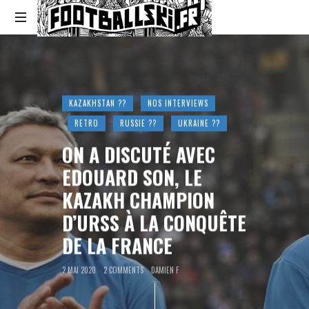
Footballski
Le
football
d'Europe
centrale
KAZAKHSTAN ??
NOS INTERVIEWS
et
RETRO
RUSSIE ??
UKRAINE ??
d'Europe
de
ON A DISCUTÉ AVEC
l'Est
EDOUARD SON, LE
KAZAKH CHAMPION
D’URSS À LA CONQUÊTE
DE LA FRANCE
2 MAI 2020
2 COMMENTS
DAMIEN F