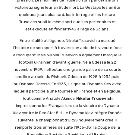
pression. Les hommes de Trusevich ont par cet affront
victorieux signé leur arrêt de mort. La Gestapo les arrête
quelques jours plus tard, les interroge et les torture.
Trusevich subit le même sort que ses partenaires et
est exécuté en février 1943 à l’âge de 33 ans.
Entre réalité et légende, Nikolaï Trusevich a marqué
l’histoire de son sport à travers son acte de bravoure face
à l’occupant. Mais Nikolaï Trusevich a également marqué le
football ukrainien d’avant-guerre. Né à Odessa le 22
novembre 1909, il effectue une grande partie de sa courte
carrière au sein du Pishevik Odessa de 1928 à 1932 puis
au Dynamo Odessa. En 1935, il signe au Dynamo Kiev avec
lequel il participe à une tournée en France et en Belgique.
Tout comme Anatoly Akimov,
Nikolaï Trusevich
impressionne les Français lors de la victoire du Dynamo
Kiev contre le Red Star 5-1. Le Dynamo Kiev intègre l’année
suivante le championnat d’URSS nouvellement créé. Il
remporte trois années de suite (1936-38) la Coupe de la
République Socialiste Soviétique d’Ukraine.