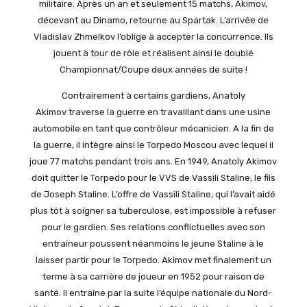
militaire. Après un an et seulement 15 matchs, Akimov,
décevant au Dinamo, retourne au Spartak. L’arrivée de
Vladislav Zhmelkov l’oblige à accepter la concurrence. Ils
jouent à tour de rôle et réalisent ainsi le doublé
Championnat/Coupe deux années de suite !
Contrairement à certains gardiens, Anatoly
Akimov traverse la guerre en travaillant dans une usine
automobile en tant que contrôleur mécanicien. A la fin de
la guerre, il intègre ainsi le Torpedo Moscou avec lequel il
joue 77 matchs pendant trois ans. En 1949, Anatoly Akimov
doit quitter le Torpedo pour le VVS de Vassili Staline, le fils
de Joseph Staline. L’offre de Vassili Staline, qui l’avait aidé
plus tôt à soigner sa tuberculose, est impossible à refuser
pour le gardien. Ses relations conflictuelles avec son
entraîneur poussent néanmoins le jeune Staline à le
laisser partir pour le Torpedo. Akimov met finalement un
terme à sa carrière de joueur en 1952 pour raison de
santé. Il entraîne par la suite l’équipe nationale du Nord-