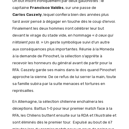
Un but inscrit ironiquement par deux gauchistes : le
capitaine
Francisco Valdès
, sur une passe de
Carlos Caszely
, lequel confiera bien des années plus
tard avoir pensé à dégager en touche dès le coup d’envoi.
Finalement les deux hommes iront célébrer leur but
devant le virage du stade vide, en hommage «
à ceux qui
n’étaient pas là
. » Un geste symbolique suivi d’un autre
aux conséquences plus importantes. Réunie à la Moneda
à la demande de Pinochet, la sélection s’apprête à
recevoir les honneurs du général avant de partir pour la
RFA. Caszely garde ses mains dans le dos quand Pinochet
approche la sienne. De ce refus de lui serrer la main, toute
sa famille subira par la suite menaces et tortures en
représailles.
En Allemagne, la sélection chilienne enchaînera les
déceptions. Battus 1-0 pour leur premier match face à la
RFA, les Chiliens buttent ensuite sur la RDA et l’Australie et
sont éliminés dès le premier tour. Expulsé au bout de 67