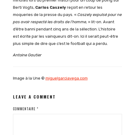
minutes lors du premier match pour un coup de poing sur
Berti Vogts,
Carlos Caszely
reçoit en retour les
moqueries de la presse du pays. «
Caszely expulsé pour ne
pas avoir respecté les droits de l’homme,
» lit-on. Avant
d’être banni pendant cinq ans de la sélection. L’histoire
est écrite par les vainqueurs dit-on. Ici il serait peut-être
plus simple de dire que c’est le football qui a perdu.
Antoine Gautier
Image à la Une ©
miguelgarciavega.com
LEAVE A COMMENT
COMMENTAIRE
*