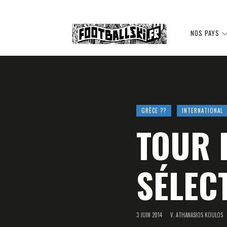
Footballski
NOS PAYS
Le
GRÈCE ??
INTERNATIONAL
TOUR 
football
SÉLEC
d'Europe
3 JUIN 2014
V. ATHANASIOS KOULOS
centrale