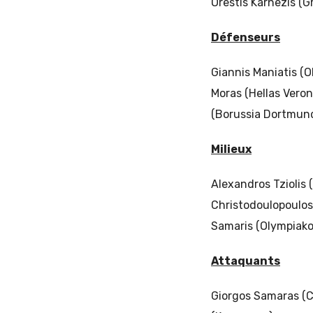
Orestis Karnezis (G
Défenseurs
Giannis Maniatis (O
Moras (Hellas Veron
(Borussia Dortmund
Milieux
Alexandros Tziolis 
Christodoulopoulos 
Samaris (Olympiakos
Attaquants
Giorgos Samaras (Ce