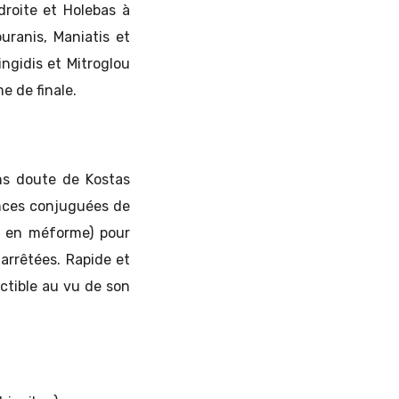
droite et Holebas à
uranis, Maniatis et
ingidis et Mitroglou
e de finale.
ans doute de Kostas
ences conjuguées de
u en méforme) pour
arrêtées. Rapide et
ctible au vu de son