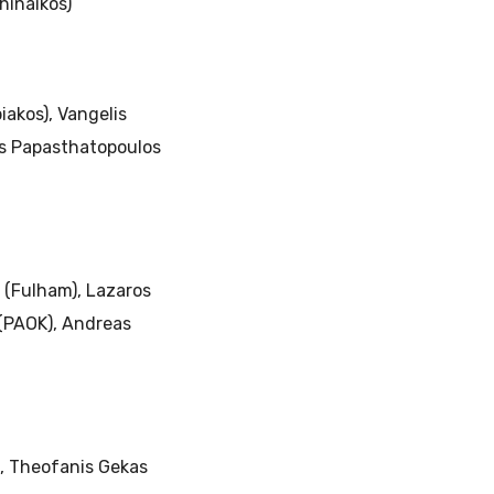
hinaikos)
iakos), Vangelis
tis Papasthatopoulos
s (Fulham), Lazaros
 (PAOK), Andreas
), Theofanis Gekas