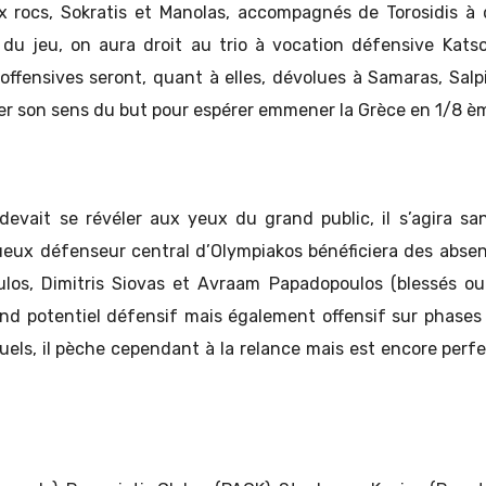
x rocs, Sokratis et Manolas, accompagnés de Torosidis à 
du jeu, on aura droit au trio à vocation défensive Katso
 offensives seront, quant à elles, dévolues à Samaras, Salp
ler son sens du but pour espérer emmener la Grèce en 1/8 èm
devait se révéler aux yeux du grand public, il s’agira s
ueux défenseur central d’Olympiakos bénéficiera des abs
ulos, Dimitris Siovas et Avraam Papadopoulos (blessés o
rand potentiel défensif mais également offensif sur phases 
uels, il pèche cependant à la relance mais est encore perfe