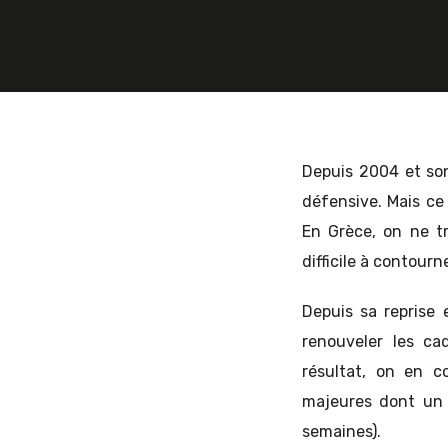
et
d'Europe
Depuis 2004 et son
défensive. Mais ce 
En Grèce, on ne t
de
difficile à contourne
Depuis sa reprise
renouveler les c
l'Est
résultat, on en c
majeures dont un 
semaines).