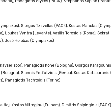
ranada), Panagiotis Glykos (PAOK), Stephanos Kapino (Panat
lympiakos), Giorgos Tzavellas (PAOK), Kostas Manolas (Olymp
a), Loukas Vyntra (Levante), Vasilis Torosidis (Roma), Sokra
), José Holebas (Olympiakos)
(Kayserispor), Panagiotis Kone (Bologna), Giorgos Karagouni
(Bologna), Giannis Fetfatzidis (Genoa), Kostas Katsouranis
), Panagiotis Tachtsidis (Torino)
ltic), Kostas Mitroglou (Fulham), Dimitris Salpingidis (PAOK