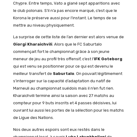
Chypre. Entre temps, Vato a glané sept apparitions avec
le club polonais. S’il n’a pas encore marqué, c’est que le
Korona le préserve aussi pour l’instant. Le temps de se
mettre au niveau physiquement.
La surprise de cette liste de l’an dernier est alors venue de
Giorgi Kharaichvili
. Alors que le FC Saburtalo
commençait fort le championnat grâce à son jeune
meneur de jeu au profil très offensif, c’est l’
IFK Goteborg
qui est venu se positionner pour ce qui est devenu le
meilleur transfert de
Saburtalo
. On pouvait légitimement
s’interroger sur la capacité d’adaptation du natif de
Marneuli au championnat suédois mais il n’en fut rien.
Kharaichvili termine ainsi la saison avec 27 matchs au
compteur pour 9 buts inscrits et 4 passes décisives, lui
ouvrant lui aussi les portes de la sélection pour les matchs
de Ligue des Nations.
Nos deux autres espoirs sont eux restés dans le
championnat local, à savoir
Luka Lakvekheliani
de