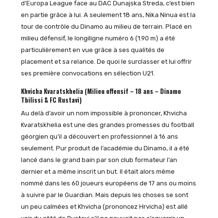
d’Europa League face au DAC Dunajska Streda, c’est bien
en partie grâce à lui. A seulement 18 ans, Nika Ninua est la
tour de contrôle du Dinamo au milieu de terrain. Placé en
milieu défensif, le longiligne numéro 6 (1.90 m) a été
particulièrement en vue grâce à ses qualités de
placement et sa relance. De quoi le surclasser et lui offrir
ses première convocations en sélection U21.
Khvicha Kvaratskhelia
(Milieu offensif – 18 ans – Dinamo
Tbilissi & FC Rustavi)
Au delà d’avoir un nom impossible à prononcer, Khvicha
Kvaratskhelia est une des grandes promesses du football
géorgien qu’il a découvert en professionnel à 16 ans
seulement. Pur produit de l’académie du Dinamo, il a été
lancé dans le grand bain par son club formateur l’an
dernier et a même inscrit un but. Il était alors même
nommé dans les 60 joueurs européens de 17 ans ou moins
à suivre par le Guardian. Mais depuis les choses se sont
un peu calmées et Khvicha (prononcez Hrvicha) est allé