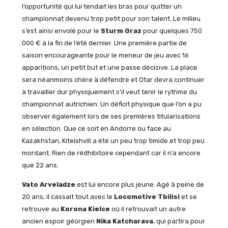
l’opportunité qui lui tendait les bras pour quitter un
championnat devenu trop petit pour son talent. Le milieu
s’est ainsi envolé pour le
Sturm Graz
pour quelques 750
000 € à la fin de l’été dernier. Une première partie de
saison encourageante pour le meneur de jeu avec 16
apparitions, un petit but et une passe décisive. La place
sera néanmoins chère à défendre et Otar devra continuer
à travailler dur physiquement s’il veut tenir le rythme du
championnat autrichien. Un déficit physique que l’on a pu
observer également lors de ses premières titularisations
en sélection. Que ce soit en Andorre ou face au
Kazakhstan, Kiteishvili a été un peu trop timide et trop peu
mordant. Rien de rédhibitoire cependant car il n’a encore
que 22 ans.
Vato Arveladze
est lui encore plus jeune. Agé à peine de
20 ans, il cassait tout avec le
Locomotive Tbilisi
et se
retrouve au
Korona Kielce
où il retrouvait un autre
ancien espoir géorgien
Nika Katcharava
, qui partira pour