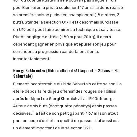
voir du côté de Rustavi s’il ne pouvait pas s’aguerrir un
peu. Bien lui en a pris : à seulement 17 ans, il a donc réalisé
sa première saison pleine en championnat (18 matchs, 3
buts). Star de la sélection U17 il est désormais surclassé
en U19 où il peut faire admirer sa technique et sa vitesse.
Plutôt longiligne et frêle (1.80 m pour 70 kg), il devra
cependant gagner en physique et épurer son jeu pour
continuer sa progression car du talent il en a,
incontestablement.
Giorgi Kokhreidze
(Milieu offensif/Attaquant – 20 ans – FC
Saburtalo)
Élément incontestable du 11 de Saburtalo cette saison il a
été le dépositaire du jeu offensif des rouges de Tbilissi
après le départ de Giorgi Kharaichvili à l’IFK Göteborg.
Auteur de six buts (dont quatre pénaltys) et six passes
décisives, il a fait de son petit gabarit (1.67 m) son atout
par son coup d’oeil et sa qualité de passes. Lui aussi est
un élément important de la sélection U21.