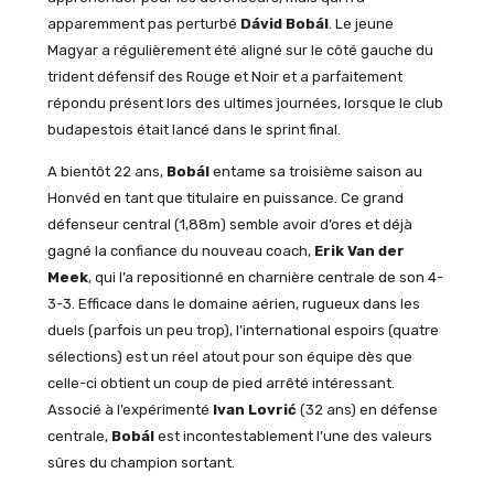
apparemment pas perturbé
Dávid Bobál
. Le jeune
Magyar a régulièrement été aligné sur le côté gauche du
trident défensif des Rouge et Noir et a parfaitement
répondu présent lors des ultimes journées, lorsque le club
budapestois était lancé dans le sprint final.
A bientôt 22 ans,
Bobál
entame sa troisième saison au
Honvéd en tant que titulaire en puissance. Ce grand
défenseur central (1,88m) semble avoir d’ores et déjà
gagné la confiance du nouveau coach,
Erik Van der
Meek
, qui l’a repositionné en charnière centrale de son 4-
3-3. Efficace dans le domaine aérien, rugueux dans les
duels (parfois un peu trop), l’international espoirs (quatre
sélections) est un réel atout pour son équipe dès que
celle-ci obtient un coup de pied arrêté intéressant.
Associé à l’expérimenté
Ivan Lovrić
(32 ans) en défense
centrale,
Bobál
est incontestablement l’une des valeurs
sûres du champion sortant.