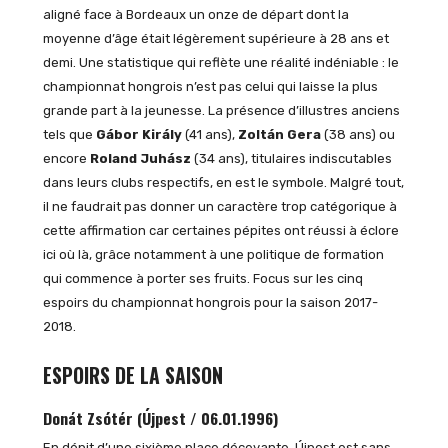
aligné face à Bordeaux un onze de départ dont la
moyenne d’âge était légèrement supérieure à 28 ans et
demi. Une statistique qui reflète une réalité indéniable : le
championnat hongrois n’est pas celui qui laisse la plus
grande part à la jeunesse. La présence d’illustres anciens
tels que
Gábor Király
(41 ans),
Zoltán Gera
(38 ans) ou
encore
Roland Juhász
(34 ans), titulaires indiscutables
dans leurs clubs respectifs, en est le symbole. Malgré tout,
il ne faudrait pas donner un caractère trop catégorique à
cette affirmation car certaines pépites ont réussi à éclore
ici où là, grâce notamment à une politique de formation
qui commence à porter ses fruits. Focus sur les cinq
espoirs du championnat hongrois pour la saison 2017-
2018.
ESPOIRS DE LA SAISON
Donát Zsótér (Újpest / 06.01.1996)
En dépit d’une sixième place décevante, Újpest est sans