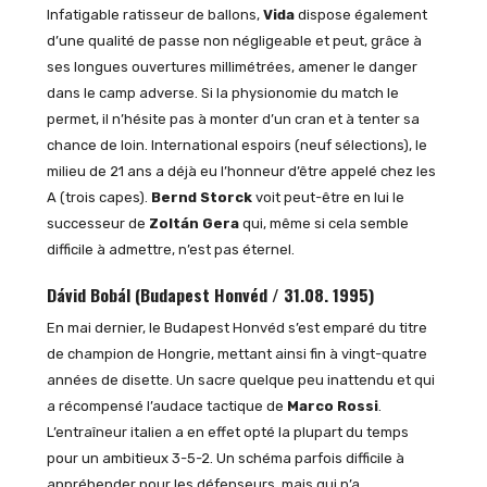
Infatigable ratisseur de ballons,
Vida
dispose également
d’une qualité de passe non négligeable et peut, grâce à
ses longues ouvertures millimétrées, amener le danger
dans le camp adverse. Si la physionomie du match le
permet, il n’hésite pas à monter d’un cran et à tenter sa
chance de loin. International espoirs (neuf sélections), le
milieu de 21 ans a déjà eu l’honneur d’être appelé chez les
A (trois capes).
Bernd Storck
voit peut-être en lui le
successeur de
Zoltán Gera
qui, même si cela semble
difficile à admettre, n’est pas éternel.
Dávid Bobál (Budapest Honvéd / 31.08. 1995)
En mai dernier, le Budapest Honvéd s’est emparé du titre
de champion de Hongrie, mettant ainsi fin à vingt-quatre
années de disette. Un sacre quelque peu inattendu et qui
a récompensé l’audace tactique de
Marco Rossi
.
L’entraîneur italien a en effet opté la plupart du temps
pour un ambitieux 3-5-2. Un schéma parfois difficile à
appréhender pour les défenseurs, mais qui n’a