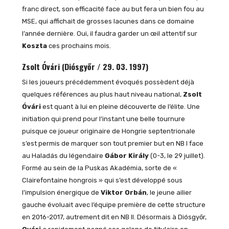
franc direct, son efficacité face au but fera un bien fou au
MSE, qui affichait de grosses lacunes dans ce domaine
l’année dernière. Oui, il faudra garder un œil attentif sur
Koszta
ces prochains mois.
Zsolt Óvári (Diósgyőr / 29. 03. 1997)
Si les joueurs précédemment évoqués possèdent déjà
quelques références au plus haut niveau national,
Zsolt
Óvári
est quant à lui en pleine découverte de l’élite. Une
initiation qui prend pour l’instant une belle tournure
puisque ce joueur originaire de Hongrie septentrionale
s’est permis de marquer son tout premier but en NB I face
au Haladás du légendaire
Gábor Király
(0-3, le 29 juillet).
Formé au sein de la Puskas Akadémia, sorte de «
Clairefontaine hongrois » qui s’est développé sous
l’impulsion énergique de
Viktor Orbán
, le jeune ailier
gauche évoluait avec l’équipe première de cette structure
en 2016-2017, autrement dit en NB II. Désormais à Diósgyőr,