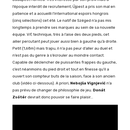
l’époque interdit de recrutement, Újpest a pris son mal en
patience et a accueilli l’international espoirs hongrois
(cinq sélections) cet été. Le natif de Széged n’a pas mis
longtemps à prendre ses marques au sein de sa nouvelle
équipe. Vif, technique, très à l’aise des deux pieds, cet
ailier percutant peut jouer aussi bien à gauche qu’à droite.
Petit (1,68m) mais trapu, il n’a pas peur d’aller au duel et
n’est pas du genre à s’écrouler au moindre contact.
Capable de déclencher de puissantes frappes du gauche,
c’est néanmoins du pied droit et tout en finesse qu’il a
ouvert son compteur buts de la saison, face à son ancien
club (vidéo ci-dessous). A priori,
Nebojša Vignjević
n’a
pas prévu de changer de philosophie de jeu.
Donát
Zsótér
devrait donc pouvoir se faire plaisir…