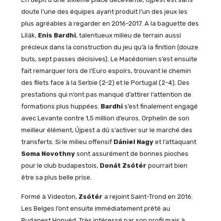
doute l’une des équipes ayant produit l’un des jeux les
plus agréables à regarder en 2016-2017. A la baguette des
Lilák,
Enis Bardhi
, talentueux milieu de terrain aussi
précieux dans la construction du jeu qu’à la finition (douze
buts, sept passes décisives). Le Macédonien s’est ensuite
fait remarquer lors de l’Euro espoirs, trouvant le chemin
des filets face à la Serbie (2-2) et le Portugal (2-4). Des
prestations qui n’ont pas manqué d’attirer l’attention de
formations plus huppées.
Bardhi
s’est finalement engagé
avec Levante contre 1,5 million d’euros. Orphelin de son
meilleur élément, Újpest a dû s’activer sur le marché des
transferts. Si le milieu offensif
Dániel Nagy
et l’attaquant
Soma Novothny
sont assurément de bonnes pioches
pour le club budapestois,
Donát Zsótér
pourrait bien
être sa plus belle prise.
Formé à Videoton,
Zsótér
a rejoint Saint-Trond en 2016.
Les Belges l’ont ensuite immédiatement prêté au
Budapest Honvéd. Très intéressé par son profil mais à