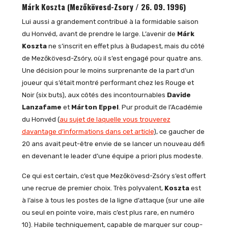
Márk Koszta (Mezőkövesd-Zsory / 26. 09. 1996)
Lui aussi a grandement contribué à la formidable saison
du Honvéd, avant de prendre le large. L’avenir de
Márk
Koszta
ne s’inscrit en effet plus à Budapest, mais du côté
de Mezőkövesd-Zsóry, où il s’est engagé pour quatre ans.
Une décision pour le moins surprenante de la part d’un
joueur qui s’était montré performant chez les Rouge et
Noir (six buts), aux côtés des incontournables
Davide
Lanzafame
et
Márton Eppel
. Pur produit de l’Académie
du Honvéd (
au sujet de laquelle vous trouverez
davantage d’informations dans cet article
), ce gaucher de
20 ans avait peut-être envie de se lancer un nouveau défi
en devenant le leader d’une équipe a priori plus modeste.
Ce qui est certain, c’est que Mezőkövesd-Zsóry s’est offert
une recrue de premier choix. Très polyvalent,
Koszta
est
à l’aise à tous les postes de la ligne d’attaque (sur une aile
ou seul en pointe voire, mais c’est plus rare, en numéro
10). Habile techniquement, capable de marquer sur coup-