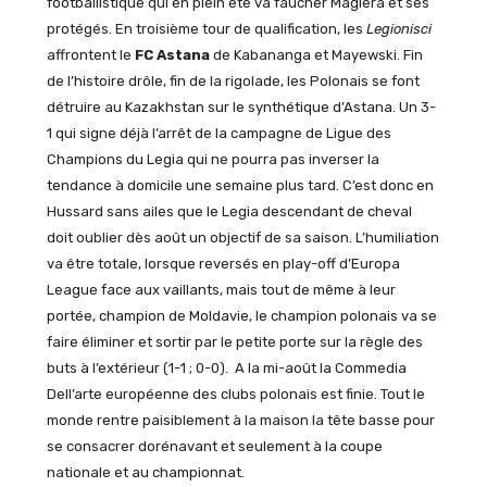
footballistique qui en plein été va faucher Magiera et ses
protégés. En troisième tour de qualification, les
Legionisci
affrontent le
FC Astana
de Kabananga et Mayewski. Fin
de l’histoire drôle, fin de la rigolade, les Polonais se font
détruire au Kazakhstan sur le synthétique d’Astana. Un 3-
1 qui signe déjà l’arrêt de la campagne de Ligue des
Champions du Legia qui ne pourra pas inverser la
tendance à domicile une semaine plus tard. C’est donc en
Hussard sans ailes que le Legia descendant de cheval
doit oublier dès août un objectif de sa saison. L’humiliation
va être totale, lorsque reversés en play-off d’Europa
League face aux vaillants, mais tout de même à leur
portée, champion de Moldavie, le champion polonais va se
faire éliminer et sortir par le petite porte sur la règle des
buts à l’extérieur (1-1 ; 0-0). A la mi-août la Commedia
Dell’arte européenne des clubs polonais est finie. Tout le
monde rentre paisiblement à la maison la tête basse pour
se consacrer dorénavant et seulement à la coupe
nationale et au championnat.