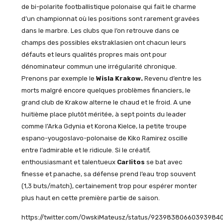
de bi-polarite footballistique polonaise qui fait le charme
d’un championnat où les positions sont rarement gravées
dans le marbre. Les clubs que l’on retrouve dans ce
champs des possibles ekstraklasien ont chacun leurs
défauts et leurs qualités propres mais ont pour
dénominateur commun une irrégularité chronique.
Prenons par exemple le
Wisla Krakow.
Revenu d’entre les
morts malgré encore quelques problèmes financiers, le
grand club de Krakow alterne le chaud et le froid. A une
huitième place plutôt méritée, à sept points du leader
comme l’Arka Gdynia et Korona Kielce, la petite troupe
espano-yougoslavo-polonaise de Kiko Ramirez oscille
entre l’admirable et le ridicule. Si le créatif,
enthousiasmant et talentueux
Carlitos
se bat avec
finesse et panache, sa défense prend l’eau trop souvent
(1,3 buts/match), certainement trop pour espérer monter
plus haut en cette première partie de saison.
https://twitter.com/OwskiMateusz/status/92398380660393984