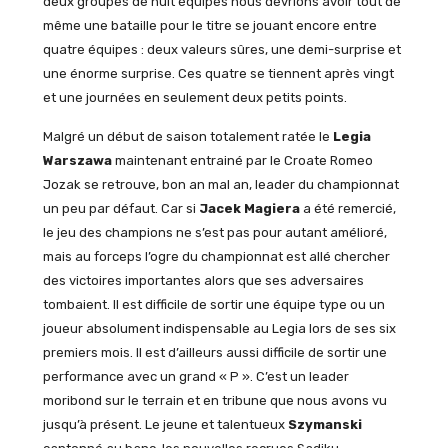
deux groupes de huit équipes nous devrions avoir tout de
même une bataille pour le titre se jouant encore entre
quatre équipes : deux valeurs sûres, une demi-surprise et
une énorme surprise. Ces quatre se tiennent après vingt
et une journées en seulement deux petits points.
Malgré un début de saison totalement ratée le
Legia
Warszawa
maintenant entrainé par le Croate Romeo
Jozak se retrouve, bon an mal an, leader du championnat
un peu par défaut. Car si
Jacek Magiera
a été remercié,
le jeu des champions ne s’est pas pour autant amélioré,
mais au forceps l’ogre du championnat est allé chercher
des victoires importantes alors que ses adversaires
tombaient. Il est difficile de sortir une équipe type ou un
joueur absolument indispensable au Legia lors de ses six
premiers mois. Il est d’ailleurs aussi difficile de sortir une
performance avec un grand « P ». C’est un leader
moribond sur le terrain et en tribune que nous avons vu
jusqu’à présent. Le jeune et talentueux
Szymanski