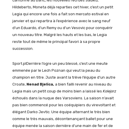
cantonné au banc, les nouvelles recrues Sadiku,
Hildeberto, Moneta déjà reparties cet hiver, c’est un petit
Legia qui encore une fois a fait son mercato estival en
janvier et qui repartira à l’expérience avec le sang neuf
d’un Eduardo, d’un Remy ou d’un Vesovic pour conquérir
un nouveau titre. Malgré les hauts et les bas, le Legia
reste tout de même le principal favori à sa propre
succession.
Sport.plDerrière l’ogre un peu blessé, c’est une meute
emmenée par le Lech Poznan qui veut la peau du
champion en titre. Juste avant la trêve l’équipe d’un autre
Croate,
Nenad Bjelica,
a bien failli revenir au niveau du
Legia mais un petit coup de moins bien a laissé les
Kolejorz
échoués dans la nuque des Varsoviens. La saison n’avait
pas bien commencé pour les coéquipiers du virevoltant et
élégant Darko Jevtic. Une équipe alternant le très bien
comme le très mauvais, décontenançant ballet pour une
équipe menée la saison dernière d’une main de fer et de