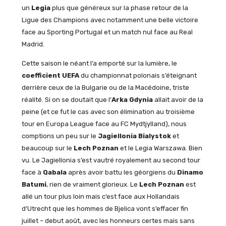
un
Legia
plus que généreux sur la phase retour de la
Ligue des Champions avec notamment une belle victoire
face au Sporting Portugal et un match nul face au Real
Madrid.
Cette saison le néant l’a emporté sur la lumière, le
coefficient UEFA
du championnat polonais s’éteignant
derrière ceux de la Bulgarie ou de la Macédoine, triste
réalité. Si on se doutait que l’
Arka Gdynia
allait avoir de la
peine (et ce fut le cas avec son élimination au troisième
tour en Europa League face au FC Mydtjylland), nous
comptions un peu sur le
Jagiellonia Bialystok
et
beaucoup sur le
Lech Poznan
et le Legia Warszawa. Bien
vu. Le Jagiellonia s’est vautré royalement au second tour
face à
Qabala
après avoir battu les géorgiens du
Dinamo
Batumi
, rien de vraiment glorieux. Le
Lech Poznan
est
allé un tour plus loin mais c’est face aux Hollandais
d’Utrecht que les hommes de Bjelica vont s’effacer fin
juillet – debut août, avec les honneurs certes mais sans