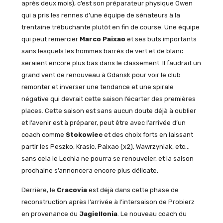
après deux mois), c’est son préparateur physique Owen
qui a pris les rennes d’une équipe de sénateurs à la
trentaine trébuchante plutôt en fin de course. Une équipe
qui peut remercier
Marco Paixao
et ses buts importants
sans lesquels les hommes barrés de vert et de blanc
seraient encore plus bas dans le classement. Il faudrait un
grand vent de renouveau à Gdansk pour voir le club
remonter et inverser une tendance et une spirale
négative qui devrait cette saison l’écarter des premières
places. Cette saison est sans aucun doute déjà à oublier
et l’avenir est à préparer, peut être avec l’arrivée d’un
coach comme
Stokowiec
et des choix forts en laissant
partir les Peszko, Krasic, Paixao (x2), Wawrzyniak, etc…
sans cela le Lechia ne pourra se renouveler, et la saison
prochaine s’annoncera encore plus délicate.
Derrière, le
Cracovia
est déjà dans cette phase de
reconstruction après l’arrivée à l’intersaison de Probierz
en provenance du
Jagiellonia
. Le nouveau coach du