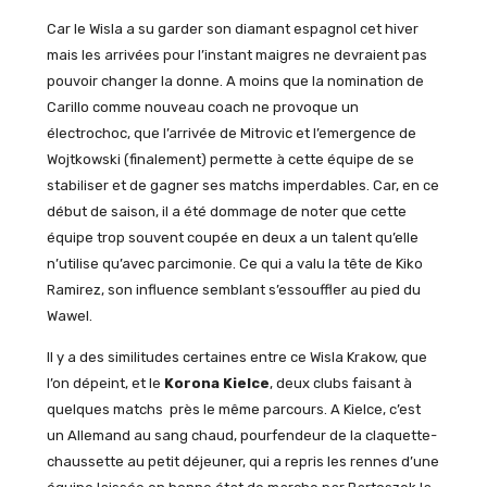
Car le Wisla a su garder son diamant espagnol cet hiver
mais les arrivées pour l’instant maigres ne devraient pas
pouvoir changer la donne. A moins que la nomination de
Carillo comme nouveau coach ne provoque un
électrochoc, que l’arrivée de Mitrovic et l’emergence de
Wojtkowski (finalement) permette à cette équipe de se
stabiliser et de gagner ses matchs imperdables. Car, en ce
début de saison, il a été dommage de noter que cette
équipe trop souvent coupée en deux a un talent qu’elle
n’utilise qu’avec parcimonie. Ce qui a valu la tête de Kiko
Ramirez, son influence semblant s’essouffler au pied du
Wawel.
Il y a des similitudes certaines entre ce Wisla Krakow, que
l’on dépeint, et le
Korona Kielce
, deux clubs faisant à
quelques matchs près le même parcours. A Kielce, c’est
un Allemand au sang chaud, pourfendeur de la claquette-
chaussette au petit déjeuner, qui a repris les rennes d’une