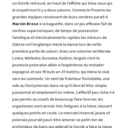
un Gornik retrouvé, en haut de l’affiche qui toise ceux qui
le croyait mort il y a deux saisons. Comme le Phoenix les
grandes équipes renaissent de leurs cendres paraît-il.
Marcin Brosz
à la baguette, dans un jeu efficace fait de
contres supersoniques, de temps de possession
famélique et d’enchaînements rapides les mineurs de
Zabrze ont longtemps mené la danse lors de cette
première partie de saison. Avec une colonne vertébrale
Loska, Wieteska, Kurzawa, Kadzior, Angulo c’est la
jeunesse polonaise alliée à l’expérience du matador
espagnol, et ses 18 buts en 21 matchs, qui mène le club
vers les sommets. Un vent de fraîcheur formidable, une
ode au foot polonais dans ce qu’il devrait être: simple,
passionné et simplement lui-même. L’effectif peu riche n’a
pas permis au coach de beaucoup faire tourner, les
organismes sont arrivés très fatigués à la trêve, laissant
quelques points en route. Le mercato hivernal, jeune et
polonais pourrait peut-être amener ce petit rien de
profondeur de banc qui aiderait le Gornik a faire la nique