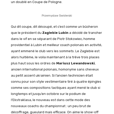
un doublé en Coupe de Pologne.
Przemyslaw Swiderski
Qui dit coupe, dit découpé, et c’est comme un bûcheron
que le président du
Zaglebie Lubin
a décidé de trancher
dans le vif en se séparant de Piotr Stokowiec, homme
providentiel à Lubin et meilleur coach polonais en activité,
ayant emmené le club vers les sommets. Le Zaglebie est
alors huitième, le voila maintenant à la trêve trois places
plus haut sous les ordres de
Mariusz Lewandowski
,
ancien international polonais, homonyme sans cheveux
au petit accent ukrainien. Si l’ancien technicien était
connu pour son style vestimentaire tiré à quatre épingles
comme ses compositions tactiques ayant mené le club si
longtemps et jusqu’en octobre sur le podium de
l’Ekstraklasa, le nouveau est dans cette mode des
nouveaux coachs du championnat : un peu brut de
décoffrage, gueulard mais efficace. On aime le show-off