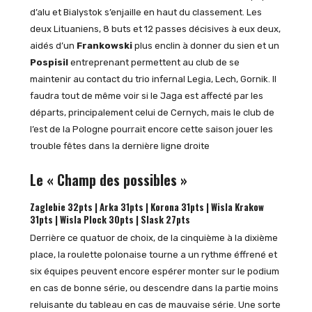
d’alu et Bialystok s’enjaille en haut du classement. Les
deux Lituaniens, 8 buts et 12 passes décisives à eux deux,
aidés d’un
Frankowski
plus enclin à donner du sien et un
Pospisil
entreprenant permettent au club de se
maintenir au contact du trio infernal Legia, Lech, Gornik. Il
faudra tout de même voir si le Jaga est affecté par les
départs, principalement celui de Cernych, mais le club de
l’est de la Pologne pourrait encore cette saison jouer les
trouble fêtes dans la dernière ligne droite
Le « Champ des possibles »
Zaglebie 32pts | Arka 31pts | Korona 31pts | Wisla Krakow
31pts | Wisla Plock 30pts | Slask 27pts
Derrière ce quatuor de choix, de la cinquième à la dixième
place, la roulette polonaise tourne a un rythme éffrené et
six équipes peuvent encore espérer monter sur le podium
en cas de bonne série, ou descendre dans la partie moins
reluisante du tableau en cas de mauvaise série. Une sorte