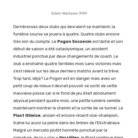
Adam Warżawa /PAP
Derrièrecses deux clubs qui devraient se maintenir, la
funèbre course se jouera à quatre. Quatre clubs encore
très loin du compte. Le
Pogon Szczecin
est lâché et son
début de saison a été cataclysmique, un accident
industriel ponctué par deux changements de coach. Le
club a enchaîné quatre terribles mois sans victoires mais
s’est relevé sur les deux derniers matchs avant la trêve.
Trop tard, déjà? Le Pogon est en danger mais avec un
petit coup de mieux il devrait pouvoir se sortir de cette
mauvaise passe car si le fond de jeu était absolument
abyssal pendant quatre mois, une petite lumière semble
maintenant montrer le chemin et la sortie de ce tunnel. Le
Piast Gliwice
, ancien et encore récent vice-champion,
traîne lui aussi sa peine dans les limbes de l’Ekstraklasa.
Malgré un mercato plutôt honnête ponctué par la
signature de la « star »
Vassilijev
, le Piast continue dans