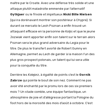
maître par le Croate. Avec une défense très solide et une
attaque plutôt maladroite emmenée par l’alternatif
Gytkjaer
ou le frivole et impétueux
Nicki Bille Nielsen
(qui ira dorénavant montrer son postérieur à Chypre). Si
durant ce mercato le Lech Poznan a enfin trouvé un
attaquant efficace en la personne de Koljic et que le jeune
Jozwiak vient apporter enfin son talent sur le terrain alors
Poznan sera le plus grand adversaire du Legia pour le
titre. De plus le transfert avorté de Robert Gumny en
Allemagne, permet au Lech de garder à la maison l’un des
plus gros prospect polonais, un talent qui lui sera utile
pour la conquête du titre.
Derrière les
Kolejorz
, à égalité de points c’est le
Gornik
Zabrze
qui pointe le bout de son nez. Comment ne pas
avoir été enchanté par le promu lors de ces six premiers
mois ? Un stade comble, une équipe fantastique, un
atmosphère de joie et d’allégresse portant la Pologne du
foot hors de la morosité des mois d’août à octobre. C’est