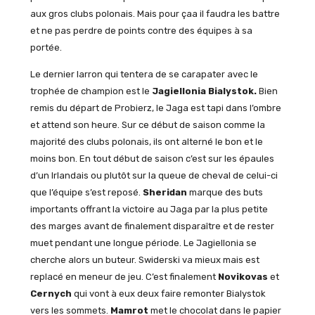
aux gros clubs polonais. Mais pour çaa il faudra les battre
et ne pas perdre de points contre des équipes à sa
portée.
Le dernier larron qui tentera de se carapater avec le
trophée de champion est le
Jagiellonia Bialystok.
Bien
remis du départ de Probierz, le Jaga est tapi dans l’ombre
et attend son heure. Sur ce début de saison comme la
majorité des clubs polonais, ils ont alterné le bon et le
moins bon. En tout début de saison c’est sur les épaules
d’un Irlandais ou plutôt sur la queue de cheval de celui-ci
que l’équipe s’est reposé.
Sheridan
marque des buts
importants offrant la victoire au Jaga par la plus petite
des marges avant de finalement disparaître et de rester
muet pendant une longue période. Le Jagiellonia se
cherche alors un buteur. Swiderski va mieux mais est
replacé en meneur de jeu. C’est finalement
Novikovas
et
Cernych
qui vont à eux deux faire remonter Bialystok
vers les sommets.
Mamrot
met le chocolat dans le papier