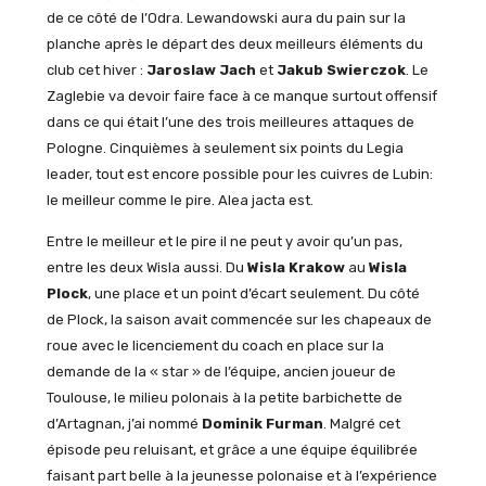
de ce côté de l’Odra. Lewandowski aura du pain sur la
planche après le départ des deux meilleurs éléments du
club cet hiver :
Jaroslaw Jach
et
Jakub Swierczok
. Le
Zaglebie va devoir faire face à ce manque surtout offensif
dans ce qui était l’une des trois meilleures attaques de
Pologne. Cinquièmes à seulement six points du Legia
leader, tout est encore possible pour les cuivres de Lubin:
le meilleur comme le pire. Alea jacta est.
Entre le meilleur et le pire il ne peut y avoir qu’un pas,
entre les deux Wisla aussi. Du
Wisla Krakow
au
Wisla
Plock
, une place et un point d’écart seulement. Du côté
de Plock, la saison avait commencée sur les chapeaux de
roue avec le licenciement du coach en place sur la
demande de la « star » de l’équipe, ancien joueur de
Toulouse, le milieu polonais à la petite barbichette de
d’Artagnan, j’ai nommé
Dominik Furman
. Malgré cet
épisode peu reluisant, et grâce a une équipe équilibrée
faisant part belle à la jeunesse polonaise et à l’expérience