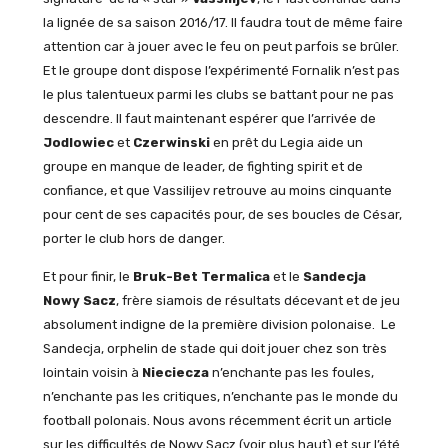
la lignée de sa saison 2016/17. Il faudra tout de même faire
attention car à jouer avec le feu on peut parfois se brûler.
Et le groupe dont dispose l’expérimenté Fornalik n’est pas
le plus talentueux parmi les clubs se battant pour ne pas
descendre. Il faut maintenant espérer que l’arrivée de
Jodlowiec
et
Czerwinski
en prêt du Legia aide un
groupe en manque de leader, de fighting spirit et de
confiance, et que Vassilijev retrouve au moins cinquante
pour cent de ses capacités pour, de ses boucles de César,
porter le club hors de danger.
Et pour finir, le
Bruk-Bet Termalica
et le
Sandecja
Nowy Sacz
, frère siamois de résultats décevant et de jeu
absolument indigne de la première division polonaise. Le
Sandecja, orphelin de stade qui doit jouer chez son très
lointain voisin à
Nieciecza
n’enchante pas les foules,
n’enchante pas les critiques, n’enchante pas le monde du
football polonais. Nous avons récemment écrit un article
sur les difficultés de Nowy Sacz (voir plus haut) et sur l’été