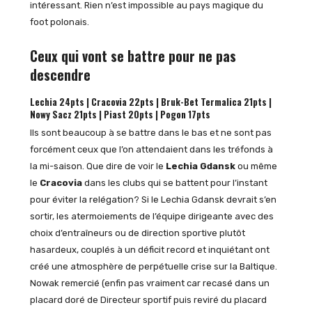
intéressant. Rien n’est impossible au pays magique du
foot polonais.
Ceux qui vont se battre pour ne pas
descendre
Lechia 24pts | Cracovia 22pts | Bruk-Bet Termalica 21pts |
Nowy Sacz 21pts | Piast 20pts | Pogon 17pts
Ils sont beaucoup à se battre dans le bas et ne sont pas
forcément ceux que l’on attendaient dans les tréfonds à
la mi-saison. Que dire de voir le
Lechia Gdansk
ou même
le
Cracovia
dans les clubs qui se battent pour l’instant
pour éviter la relégation? Si le Lechia Gdansk devrait s’en
sortir, les atermoiements de l’équipe dirigeante avec des
choix d’entraîneurs ou de direction sportive plutôt
hasardeux, couplés à un déficit record et inquiétant ont
créé une atmosphère de perpétuelle crise sur la Baltique.
Nowak remercié (enfin pas vraiment car recasé dans un
placard doré de Directeur sportif puis reviré du placard