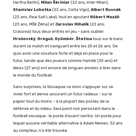
Hertha Berlin),
Milan Škriniar
(22 ans, Inter Milan),
Stanislav Lobotka
(22 ans, Celta Vigo),
Albert Rusnák
(23 ans, Real Salt Lake), tout en ajoutant
Róbert Mazáň
(23 ans, MŠK Žilina) et
Jaroslav Mihalík
(23 ans,
Cracovia) tous deux entrés en jeu – sans oublier
Hrošovský
,
Greguš
,
Gyömbér
,
Štetina
tous sur le banc
durant ce match et naviguant entre les 25 et 26 ans. De
quoi avoir une ossature forte et déjà en place pour le
futur, tandis que des joueurs comme Hamšík (30 ans) et
Weiss (27 ans) ont encore de longues années à tirer dans
le monde du football.
Sans surprises, la Slovaquie va donc s’appuyer sur ce
vivier fort et dense assurant un futur radieux – sur le
papier tout du moins – à la plupart des postes de la
défense et du milieu. Seul point noir persistant dans le
football slovaque : le poste d’avant-centre. Un poste pour
lequel aucune véritable alternative à Adam Nemec, 32 ans
au compteur, n’a été trouvée.