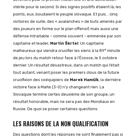
stérile pour le second. Si des signes positifs étaient là, les
points, eux, boudaient le peuple slovaque. Et puis… cinq
victoires de suite, des « avalanches » de buts amenés par
des joueurs en forme sur le plan offensif, mais aussi une
défense intraitable – comme souvent – emmenée par son
capitaine et leader,
Martin Škrtel
. Un capitaine
e
malheureux qui viendra crucifier les siens à la 89
minute
de jeu lors du match retour face à l’Écosse, le 5 octobre
dernier. Un résultat désastreux, dans un match qui l’était
tout autant, venant poser les premiers clous de la future
crucifixion des coéquipiers de
Marek Hamšík
, la dernière
victoire face à Malte (3-0) n’y changeant rien. La
Slovaquie termine certes deuxième de son groupe, un
résultat honorable, mais ne sera pas des Mondiaux en
Russie. De quoi se poser certaines questions.
LES RAISONS DE LA NON QUALIFICATION
Des questions dont les réponses ne sont finalement pas si