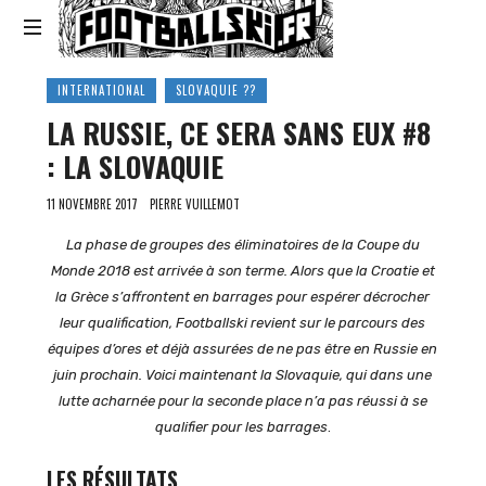
Footballski
Le
INTERNATIONAL
SLOVAQUIE ??
football
LA RUSSIE, CE SERA SANS EUX #8
d'Europe
centrale
: LA SLOVAQUIE
et
d'Europe
11 NOVEMBRE 2017
PIERRE VUILLEMOT
de
l'Est
La phase de groupes des éliminatoires de la Coupe du
Monde 2018 est arrivée à son terme. Alors que la Croatie et
la Grèce s’affrontent en barrages pour espérer décrocher
leur qualification, Footballski revient sur le parcours des
équipes d’ores et déjà assurées de ne pas être en Russie en
juin prochain. Voici maintenant la Slovaquie, qui dans une
lutte acharnée pour la seconde place n’a pas réussi à se
qualifier pour les barrages
.
LES RÉSULTATS