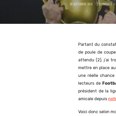
30 SEPTEMBRE 2016
2 COMMENTS
et
d'Europe
Partant du constat
de poule de coupe 
attendu (2), j’ai t
de
mettre en place au
une réelle chance 
lecteurs de
Footba
l'Est
président de la lig
amicale depuis
not
Voici donc selon moi