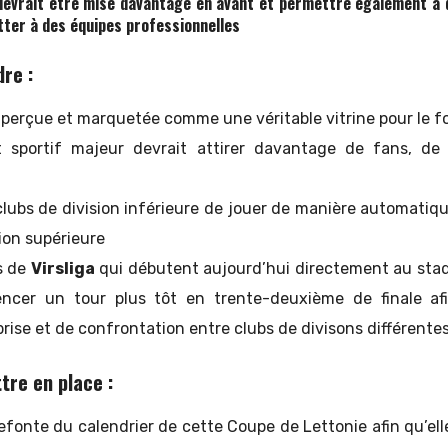
evrait être mise davantage en avant et permettre également à d
tter à des équipes professionnelles
dre :
 perçue et marquetée comme une véritable vitrine pour le fo
sportif majeur devrait attirer davantage de fans, de
lubs de division inférieure de jouer de manière automatiqu
ion supérieure
bs de
Virsliga
qui débutent aujourd’hui directement au sta
ncer un tour plus tôt en trente-deuxième de finale af
rise et de confrontation entre clubs de divisons différente
tre en place :
efonte du calendrier de cette Coupe de Lettonie afin qu’ell