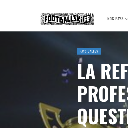
Footballski
NOS PAYS
Le
PAYS BALTES
LA RE
football
PROFE
d'Europe
QUEST
centrale