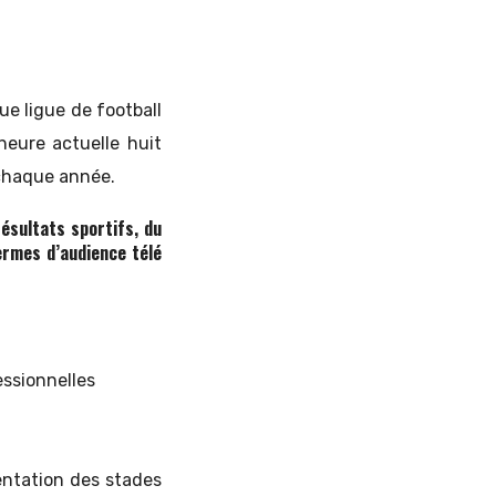
que ligue de football
heure actuelle huit
 chaque année.
résultats sportifs, du
ermes d’audience télé
essionnelles
entation des stades