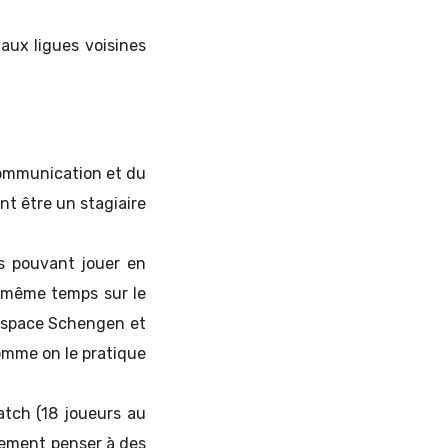
 aux ligues voisines
communication et du
t être un stagiaire
rs pouvant jouer en
n même temps sur le
l’espace Schengen et
comme on le pratique
atch (18 joueurs au
ivement penser à des