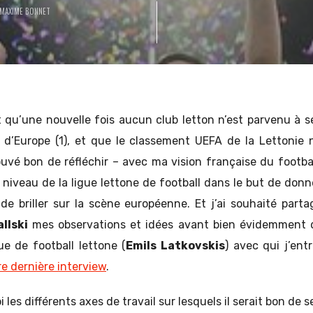
MAXIME BONNET
 qu’une nouvelle fois aucun club letton n’est parvenu à se
d’Europe (1), et que le classement UEFA de la Lettonie 
rouvé bon de réfléchir – avec ma vision française du footba
 niveau de la ligue lettone de football dans le but de donn
de briller sur la scène européenne. Et j’ai souhaité part
llski
mes observations et idées avant bien évidemment d
ue de football lettone (
Emils Latkovskis
) avec qui j’ent
re dernière interview
.
 les différents axes de travail sur lesquels il serait bon de s