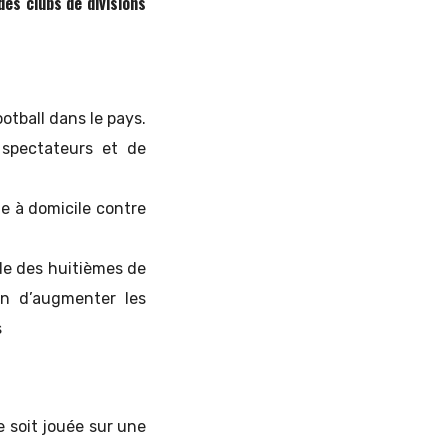
es clubs de divisions
otball dans le pays.
 spectateurs et de
e à domicile contre
de des huitièmes de
in d’augmenter les
s
e soit jouée sur une