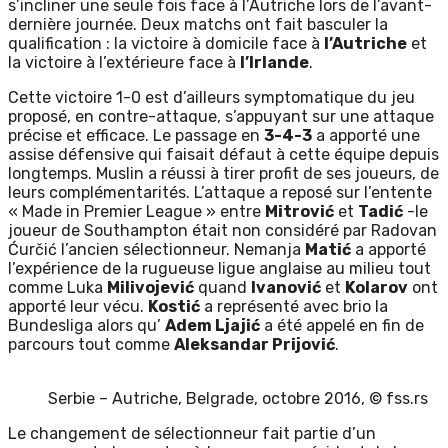
s’incliner une seule fois face à l’Autriche lors de l’avant-
dernière journée. Deux matchs ont fait basculer la
qualification : la victoire à domicile face à
l’Autriche
et
la victoire à l’extérieure face à
l’Irlande
.
Cette victoire 1-0 est d’ailleurs symptomatique du jeu
proposé, en contre-attaque, s’appuyant sur une attaque
précise et efficace. Le passage en
3-4-3
a apporté une
assise défensive qui faisait défaut à cette équipe depuis
longtemps. Muslin a réussi à tirer profit de ses joueurs, de
leurs complémentarités. L’attaque a reposé sur l’entente
« Made in Premier League » entre
Mitrović
et
Tadić
-le
joueur de Southampton était non considéré par Radovan
Ćurčić l’ancien sélectionneur. Nemanja
Matić
a apporté
l’expérience de la rugueuse ligue anglaise au milieu tout
comme Luka
Milivojević
quand
Ivanović
et
Kolarov
ont
apporté leur vécu.
Kostić
a représenté avec brio la
Bundesliga alors qu’
Adem Ljajić
a été appelé en fin de
parcours tout comme
Aleksandar Prijović
.
Serbie – Autriche, Belgrade, octobre 2016, © fss.rs
Le changement de sélectionneur fait partie d’un