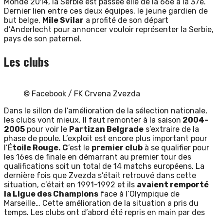
Monde 2014, la Serbie est passée elle de la 66e à la 37e.
Dernier lien entre ces deux équipes, le jeune gardien de
but belge,
Mile Svilar
a profité de son départ
d’Anderlecht pour annoncer vouloir représenter la Serbie,
pays de son paternel.
Les clubs
© Facebook / FK Crvena Zvezda
Dans le sillon de l’amélioration de la sélection nationale,
les clubs vont mieux. Il faut remonter à la saison
2004-
2005
pour voir le
Partizan Belgrade
s’extraire de la
phase de poule. L’exploit est encore plus important pour
l’É
toile Rouge. C
’est le
premier club
à se qualifier pour
les 16es de finale en démarrant au premier tour des
qualifications soit un total de 14 matchs européens. La
dernière fois que Zvezda s’était retrouvé dans cette
situation, c’était en 1991-1992 et ils
avaient remporté
la Ligue des Champions
face à l’Olympique de
Marseille… Cette amélioration de la situation a pris du
temps. Les clubs ont d’abord été repris en main par des