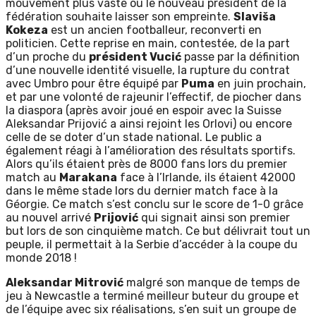
mouvement plus vaste où le nouveau président de la
fédération souhaite laisser son empreinte.
Slaviša
Kokeza
est un ancien footballeur, reconverti en
politicien. Cette reprise en main, contestée, de la part
d’un proche du
président Vucić
passe par la définition
d’une nouvelle identité visuelle, la rupture du contrat
avec Umbro pour être équipé par
Puma
en juin prochain,
et par une volonté de rajeunir l’effectif, de piocher dans
la diaspora (après avoir joué en espoir avec la Suisse
Aleksandar Prijović a ainsi rejoint les Orlovi) ou encore
celle de se doter d’un stade national. Le public a
également réagi à l’amélioration des résultats sportifs.
Alors qu’ils étaient près de 8000 fans lors du premier
match au
Marakana
face à l’Irlande, ils étaient 42000
dans le même stade lors du dernier match face à la
Géorgie. Ce match s’est conclu sur le score de 1-0 grâce
au nouvel arrivé
Prijović
qui signait ainsi son premier
but lors de son cinquième match. Ce but délivrait tout un
peuple, il permettait à la Serbie d’accéder à la coupe du
monde 2018 !
Aleksandar Mitrović
malgré son manque de temps de
jeu à Newcastle a terminé meilleur buteur du groupe et
de l’équipe avec six réalisations, s’en suit un groupe de