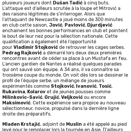
plusieurs joueurs dont
Dušan Tadić
à cinq buts.
L’attaque est d’ailleurs scrutée à la loupe et Mitrović a
des raisons légitimes de s’interroger. Alors que
l’attaquant de Newcastle a joué moins de 300 minutes
en club cette saison,
Jović
,
Pavlović
,
Djurdjević
enchainent les bonnes performances en club et pointent
le bout de leur nez pour la sélection nationale. Cette
qualification a également été l’opportunité
pour
Vladimir Stojković
de retrouver les cages serbes.
Pedrag Rajković
a démarré lors deux deux premières
rencontres avant de céder sa place à un Mustafa en feu.
L’ancien gardien de Nantes a réalisé quelques parades
qui ont sauvé son équipe. A 34 ans, il va connaître sa
troisième coupe du monde. On voit dès lors se dessiner le
profil de l’équipe serbe, un mélange de joueurs
expérimentés comme
Stojković
,
Ivanović
,
Tosić
,
Rukavina
,
Kolarov
et de jeunes pousses comme
Milinkovic-Savić
,
Grujić
,
Veljković
ou encore
Maksimović
. Cette expérience sera propice au nouveau
sélectionneur, novice, propulsé dans la dernière ligne
droite des préparatifs.
Mladen Krstajić
, adjoint de
Muslin
a été appelé au pied
levé pour le remplacer lors la tournée en Asie. D’ailleurs