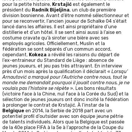
pour la petite histoire,
Krstajić
est également le
président du
Radnik Bijeljina
, un club de première
division bosnienne. Avant d’être nommé sélectionneur et
pour se reconvertir, l’ancien joueur de Schalke 04 s’était
lancé dans les affaires. Il est ainsi propriétaire d’une
distillerie et d’un hôtel. Il se sent ainsi aussi à l’aise en
costume cravate qu’à siroter une bière avec ses
employés agricoles. Officiellement, Muslin et la
fédération se sont séparés d’un commun accord,
cependant,
Kokeza
a révélé les raisons du départ de
l’ex-entraineur du Standard de Liège : absence de
jeunes joueurs, et jeu pas très attrayant. En interview
près d’un mois après la qualification il déclarait «
Lorsqu’
Arnautović a marqué pour l’Autriche contre nous, tout le
monde me demandait pourquoi il jouait contre nous, je ne
voulais pas l’histoire se répète
». Les bons résultats
(victoire face à la Chine, nul face à la Corée du Sud) et la
sélection de jeunes joueurs ont donc incité la fédération
à prolonger le contrat de Krstajić. À l’instar de la
Belgique
en 2014, la Serbie de 2018 part avec un
potentiel profil d’outsider avec son équipe jeune pétrie
de talents individuels. Alors que la Belgique est passée
de la 40e place FIFA à la 5e à l’approche de la Coupe du