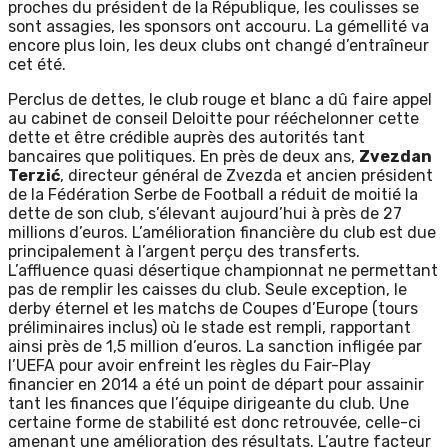
proches du président de la République, les coulisses se
sont assagies, les sponsors ont accouru. La gémellité va
encore plus loin, les deux clubs ont changé d’entraîneur
cet été.
Perclus de dettes, le club rouge et blanc a dû faire appel
au cabinet de conseil Deloitte pour rééchelonner cette
dette et être crédible auprès des autorités tant
bancaires que politiques. En près de deux ans,
Zvezdan
Terzić
, directeur général de Zvezda et ancien président
de la Fédération Serbe de Football a réduit de moitié la
dette de son club, s’élevant aujourd’hui à près de 27
millions d’euros. L’amélioration financière du club est due
principalement à l’argent perçu des transferts.
L’affluence quasi désertique championnat ne permettant
pas de remplir les caisses du club. Seule exception, le
derby éternel et les matchs de Coupes d’Europe (tours
préliminaires inclus) où le stade est rempli, rapportant
ainsi près de 1,5 million d’euros. La sanction infligée par
l’UEFA pour avoir enfreint les règles du Fair-Play
financier en 2014 a été un point de départ pour assainir
tant les finances que l’équipe dirigeante du club. Une
certaine forme de stabilité est donc retrouvée, celle-ci
amenant une amélioration des résultats. L’autre facteur