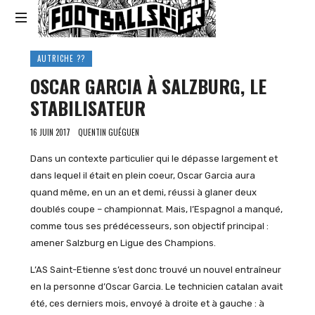
Footballski
Le
AUTRICHE ??
football
OSCAR GARCIA À SALZBURG, LE
d'Europe
centrale
STABILISATEUR
et
d'Europe
16 JUIN 2017
QUENTIN GUÉGUEN
de
l'Est
Dans un contexte particulier qui le dépasse largement et
dans lequel il était en plein coeur, Oscar Garcia aura
quand même, en un an et demi, réussi à glaner deux
doublés coupe – championnat. Mais, l’Espagnol a manqué,
comme tous ses prédécesseurs, son objectif principal :
amener Salzburg en Ligue des Champions.
L’AS Saint-Etienne s’est donc trouvé un nouvel entraîneur
en la personne d’Oscar Garcia. Le technicien catalan avait
été, ces derniers mois, envoyé à droite et à gauche : à