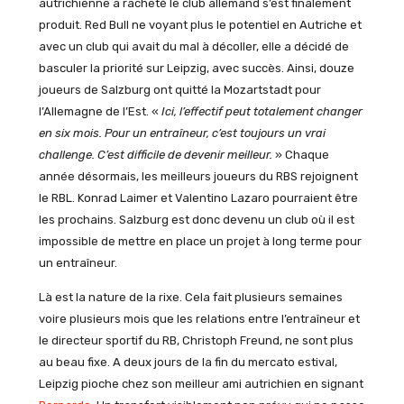
autrichienne a racheté le club allemand s’est finalement
produit. Red Bull ne voyant plus le potentiel en Autriche et
avec un club qui avait du mal à décoller, elle a décidé de
basculer la priorité sur Leipzig, avec succès. Ainsi, douze
joueurs de Salzburg ont quitté la Mozartstadt pour
l’Allemagne de l’Est. «
Ici, l’effectif peut totalement changer
en six mois. Pour un entraîneur, c’est toujours un vrai
challenge. C’est difficile de devenir meilleur.
» Chaque
année désormais, les meilleurs joueurs du RBS rejoignent
le RBL. Konrad Laimer et Valentino Lazaro pourraient être
les prochains. Salzburg est donc devenu un club où il est
impossible de mettre en place un projet à long terme pour
un entraîneur.
Là est la nature de la rixe. Cela fait plusieurs semaines
voire plusieurs mois que les relations entre l’entraîneur et
le directeur sportif du RB, Christoph Freund, ne sont plus
au beau fixe. A deux jours de la fin du mercato estival,
Leipzig pioche chez son meilleur ami autrichien en signant