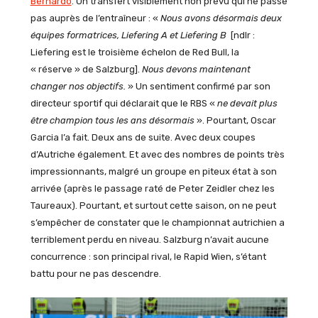
Bernardo
. Un transfert visiblement non prévu qui ne passe
pas auprès de l’entraîneur : «
Nous avons désormais deux
équipes formatrices, Liefering A et Liefering B
[ndlr :
Liefering est le troisième échelon de Red Bull, la
« réserve » de Salzburg].
Nous devons maintenant
changer nos objectifs.
» Un sentiment confirmé par son
directeur sportif qui déclarait que le RBS «
ne devait plus
être champion tous les ans désormais
». Pourtant, Oscar
Garcia l’a fait. Deux ans de suite. Avec deux coupes
d’Autriche également. Et avec des nombres de points très
impressionnants, malgré un groupe en piteux état à son
arrivée (après le passage raté de Peter Zeidler chez les
Taureaux). Pourtant, et surtout cette saison, on ne peut
s’empêcher de constater que le championnat autrichien a
terriblement perdu en niveau. Salzburg n’avait aucune
concurrence : son principal rival, le Rapid Wien, s’étant
battu pour ne pas descendre.