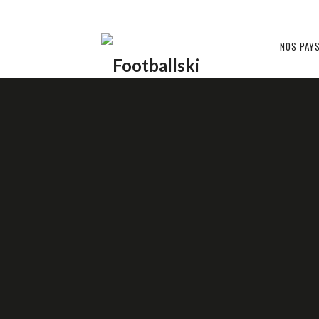
Footballski
NOS PAY
Le
AU STADE
POLOGNE ??
football
d'Europe
16 DÉCEMBRE 2015
INVITÉ
centrale