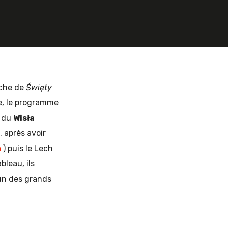
nche de
Święty
e, le programme
s du
Wisła
 après avoir
a
) puis le Lech
bleau, ils
 un des grands