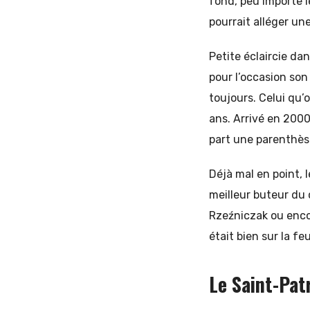
fond, peu importe l
pourrait alléger un
Petite éclaircie dan
pour l’occasion son
toujours. Celui qu’
ans. Arrivé en 2000
part une parenthès
Déjà mal en point, 
meilleur buteur du
Rzeźniczak ou enco
était bien sur la fe
Le Saint-Pat