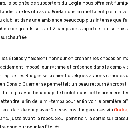
urs, la poignée de supporters du
Legia
nous offraient fumig
. Tandis que les ultras du
Wisła
nous en mettaient plein la v
du club, et dans une ambiance beaucoup plus intense que fa
hère de grands soirs, et 2 camps de supporters qui se haïss
surchauffée!
, les Étoilés y faisaient honneur en prenant les choses en 
t rapidement imposé leur rythme et présence dans le camp vis
n rapide, les Rouges se créaient quelques actions chaudes
tien Donald Guerrier se permettait un beau retourné acrobat
e du Legia avait beaucoup de boulot dans cette première de
ait attendre la fin de la mi-temps pour enfin voir la première o
naient dans le coup avec 2 occasions dangereuses via
Ondre
nc, juste avant le repos. Seul point noir, la sortie sur bles
re coup dur pour les Étoilés.