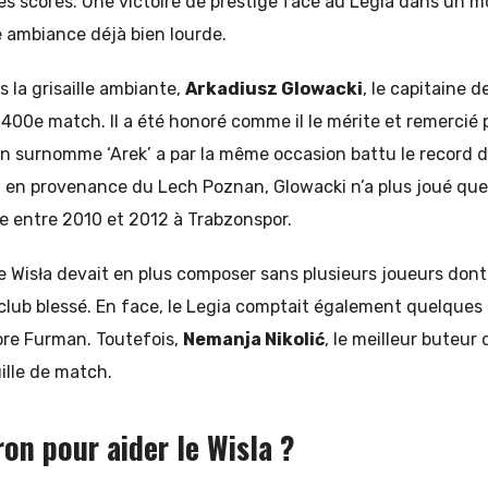
es scores. Une victoire de prestige face au Legia dans un mo
e ambiance déjà bien lourde.
s la grisaille ambiante,
Arkadiusz Glowacki
, le capitaine d
 400e match. Il a été honoré comme il le mérite et remercié 
on surnomme ‘Arek’ a par la même occasion battu le record d
 en provenance du Lech Poznan, Glowacki n’a plus joué que p
e entre 2010 et 2012 à Trabzonspor.
le Wisła devait en plus composer sans plusieurs joueurs don
 club blessé. En face, le Legia comptait également quelques
re Furman. Toutefois,
Nemanja Nikolić
, le meilleur buteu
uille de match.
ron pour aider le Wisla ?