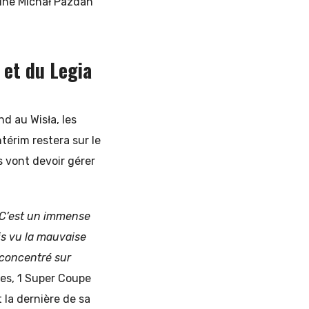
aine Michał Pazdan
 et du Legia
nd au Wisła, les
térim restera sur le
s vont devoir gérer
C’est un immense
ais vu la mauvaise
 concentré sur
les, 1 Super Coupe
 la dernière de sa