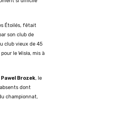
ment si difficile
es Étoilés, fêtait
par son club de
u club vieux de 45
our le Wisła, mis à
t
Pawel Brozek
, le
 absents dont
r du championnat,