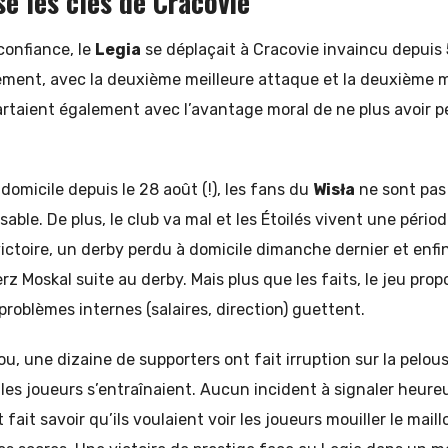
se les clés de Cracovie
 confiance, le
Legia
se déplaçait à Cracovie invaincu depuis
ment, avec la deuxième meilleure attaque et la deuxième m
rtaient également avec l’avantage moral de ne plus avoir p
 domicile depuis le 28 août (!), les fans du
Wisła
ne sont pas
isable. De plus, le club va mal et les Étoilés vivent une péri
ictoire, un derby perdu à domicile dimanche dernier et enfi
rz Moskal suite au derby. Mais plus que les faits, le jeu propo
problèmes internes (salaires, direction) guettent.
ou, une dizaine de supporters ont fait irruption sur la pelo
 les joueurs s’entraînaient. Aucun incident à signaler heur
fait savoir qu’ils voulaient voir les joueurs mouiller le mail