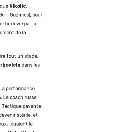
e que
Nikolic
,
acki – Guzmics), pour
e-tir dévié par la
hement de la
ire tout un stade,
rijovicia
dans les
l. La performance
ce. Le coach russe
. Tactique payante
evenir stérile, et
eux, jouaient le