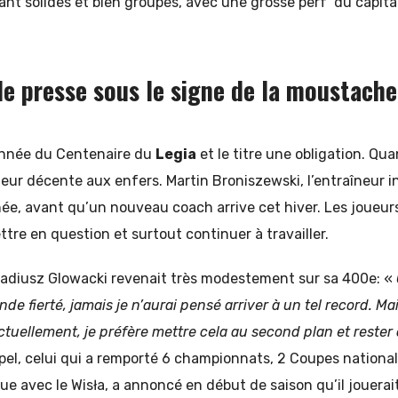
ant solides et bien groupés, avec une grosse perf’ du capit
e presse sous le signe de la moustache
’année du Centenaire du
Legia
et le titre une obligation. Qua
leur décente aux enfers. Martin Broniszewski, l’entraîneur in
nnée, avant qu’un nouveau coach arrive cet hiver. Les joueur
ttre en question et surtout continuer à travailler.
kadiusz Glowacki revenait très modestement sur sa 400e: «
de fierté, jamais je n’aurai pensé arriver à un tel record. M
actuellement, je préfère mettre cela au second plan et rester
pel, celui qui a remporté 6 championnats, 2 Coupes nationa
gue avec le Wisła, a annoncé en début de saison qu’il jouerait