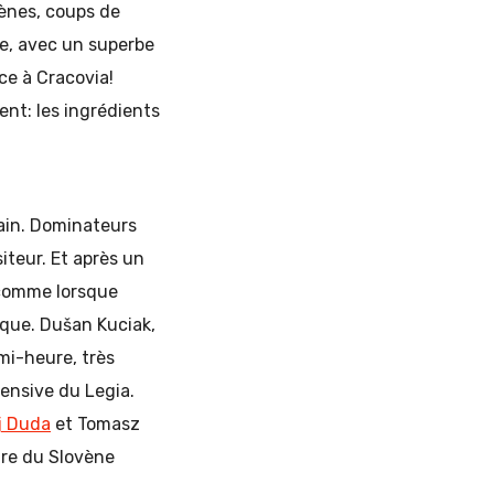
ènes, coups de
ue, avec un superbe
ce à Cracovia!
ent: les ingrédients
main. Dominateurs
iteur. Et après un
 comme lorsque
ique. Dušan Kuciak,
mi-heure, très
ffensive du Legia.
j Duda
et Tomasz
sure du Slovène