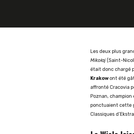
et
d'Europe
Les deux plus gran
Mikołaj
(Saint-Nico
était donc chargé p
de
Krakow
ont été gâ
affronté Cracovia po
Poznan, champion en
l'Est
ponctuaient cette 
Classiques d’Ekstra