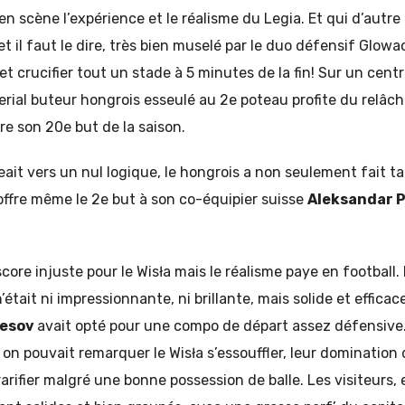
 en scène l’expérience et le réalisme du Legia. Et qui d’autr
(et il faut le dire, très bien muselé par le duo défensif Glow
 et crucifier tout un stade à 5 minutes de la fin! Sur un centr
erial buteur hongrois esseulé au 2e poteau profite du relâc
re son 20e but de la saison.
geait vers un nul logique, le hongrois a non seulement fait ta
offre même le 2e but à son co-équipier suisse
Aleksandar P
 score injuste pour le Wisła mais le réalisme paye en footbal
était ni impressionnante, ni brillante, mais solide et effica
hesov
avait opté pour une compo de départ assez défensive
 on pouvait remarquer le Wisła s’essouffler, leur domination d
arifier malgré une bonne possession de balle. Les visiteurs, 