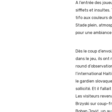
A l’entrée des joue
sifflets et insultes
tifo aux couleurs 
Stade plein, atmosp
pour une ambiance 
Dès le coup d’envoi
dans le jeu, ils on
round d’observatio
l’international Hai
le gardien slovaqu
sollicité. Et il fall
Les visiteurs reve
Brzyski sur coup-fra
Boban Jović, un aut