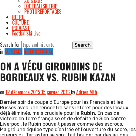
AU STADE
FOOTBALLSKITRIP
PHOTOREPORTAGES
RETRO
CULTURE
PODCAST
Footballski Live
Search for
in
AU STADE
INTERNATIONAL
ON A VÉCU GIRONDINS DE
BORDEAUX VS. RUBIN KAZAN
on
12 décembre 2015
15 janvier 2016
by
Adrien Mth
Dernier soir de coupe d’Europe pour les Français et les
Russes avec une rencontre sans intérêt pour des locaux
déjà éliminés, mais cruciale pour le
Rubin
. En cas de
victoire en terre française et de défaite de Sion contre
Liverpool, le Rubin pouvait passer comme des escrocs.
Malgré une équipe type d’entrée et l’ouverture du score, les
joueurs du Tartastan se sont fait bouger par des jeunes