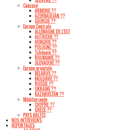
Caucase
ARMENIE ??
AZERBAÏDJAN ??
GEORGIE ??
Europe Centrale
ALLEMAGNE DE L’EST
AUTRICHE ??
HONGRIE ??
POLOGNE ??
Tchéquie ??
ROUMANIE ??
SLOVAQUIE ??
Europe orientale
BELARUS ??
MOLDAVIE ??
RUSSIE ??
UKRAINE ??
KAZAKHSTAN ??
Méditerranée
CHYPRE ??
GRÈCE ??
PAYS BALTES
NOS INTERVIEWS
REPORTAGES