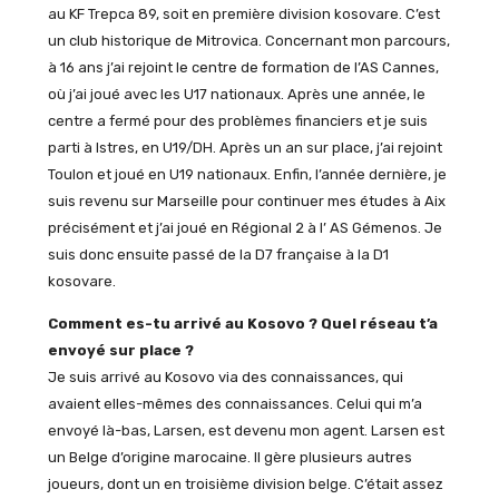
au KF Trepca 89, soit en première division kosovare. C’est
un club historique de Mitrovica. Concernant mon parcours,
à 16 ans j’ai rejoint le centre de formation de l’AS Cannes,
où j’ai joué avec les U17 nationaux. Après une année, le
centre a fermé pour des problèmes financiers et je suis
parti à Istres, en U19/DH. Après un an sur place, j’ai rejoint
Toulon et joué en U19 nationaux. Enfin, l’année dernière, je
suis revenu sur Marseille pour continuer mes études à Aix
précisément et j’ai joué en Régional 2 à l’ AS Gémenos. Je
suis donc ensuite passé de la D7 française à la D1
kosovare.
Comment es-tu arrivé au Kosovo ? Quel réseau t’a
envoyé sur place ?
Je suis arrivé au Kosovo via des connaissances, qui
avaient elles-mêmes des connaissances. Celui qui m’a
envoyé là-bas, Larsen, est devenu mon agent. Larsen est
un Belge d’origine marocaine. Il gère plusieurs autres
joueurs, dont un en troisième division belge. C’était assez