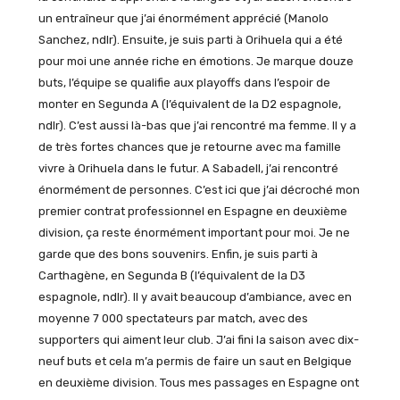
un entraîneur que j’ai énormément apprécié (Manolo
Sanchez, ndlr). Ensuite, je suis parti à Orihuela qui a été
pour moi une année riche en émotions. Je marque douze
buts, l’équipe se qualifie aux playoffs dans l’espoir de
monter en Segunda A (l’équivalent de la D2 espagnole,
ndlr). C’est aussi là-bas que j’ai rencontré ma femme. Il y a
de très fortes chances que je retourne avec ma famille
vivre à Orihuela dans le futur. A Sabadell, j’ai rencontré
énormément de personnes. C’est ici que j’ai décroché mon
premier contrat professionnel en Espagne en deuxième
division, ça reste énormément important pour moi. Je ne
garde que des bons souvenirs. Enfin, je suis parti à
Carthagène, en Segunda B (l’équivalent de la D3
espagnole, ndlr). Il y avait beaucoup d’ambiance, avec en
moyenne 7 000 spectateurs par match, avec des
supporters qui aiment leur club. J’ai fini la saison avec dix-
neuf buts et cela m’a permis de faire un saut en Belgique
en deuxième division. Tous mes passages en Espagne ont