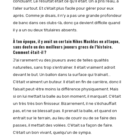
concluant. Le résultat était ce qu’il était. On a pris l’eau, à
l’aller surtout. Et c’était plus facile pour gérer pour eux
après. Comme je disais, il n’y a pas une grande profondeur
de banc dans ces clubs-là, donc ça devient difficile quand
il y a un ou deux titulaires absents.
À ton époque, il y avait un certain Nikos Machlas en attaque,
sans doute un des meilleurs joueurs grecs de l’histoire.
Comment était-il ?
J’ai rarement vu des joueurs avec de telles qualités
naturelles, sans trop s’entraîner. Il était vraiment adroit
devant le but. Un ballon dans la surface qui traînait…
C’était vraiment un buteur. Il était en fin de carrière, donc il
faisait peut-être moins la différence physiquement. Mais
si on lui mettait la balle au bon moment, il marquait. C’était
un très très bon finisseur. Bizarrement, il ne s’échauffait
pas, et ne se blessait pas. Il prenait la balle, et quand on
entrait sur le terrain, au lieu de courir ou de se faire des
passes, il mettait des volées. C’était sa façon de faire.
C’était un bon vivant, quelqu’un de sympa.