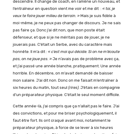
descendre. Il change de coach, en ramène un nouveau, et
l’entraîneur en question vient me voir et me dit :
« toi, je
veux te faire jouer milieu de terrain. »
Mais je suis fidèle à
moi-même, je ne peux pas changer de discours. Je ne sais
pas faire ça. Donc j’ai dit non, que mon poste était
défenseur, et que si je ne méritais pas de jouer, je ne
jouerais pas. C’était un Serbe, avec du caractère mais
honnête. Il m’a dit :
« c’est moi qui décide. Si on ne m’écoute
pas, on ne joue pas. »
Je n’avais pas de problème avec ça,
et j’ai passé une année blanche, pratiquement. Une année
horrible. En décembre, on m’avait demandé de baisser
mon salaire. J’ai dit non. Donc on me faisait m’entraîner à
six heures du matin, tout seul
(rires)
. J’étais en compagnie
d’un préparateur physique. C’était le seul moment difficile.
Cette année-là, j’ai compris que ça n’allait pas le faire. J’ai
des convictions, et pour me briser psychologiquement, il
faut être fort. Ils ont craqué avant moi, notamment le
préparateur physique, à force de se lever à six heures