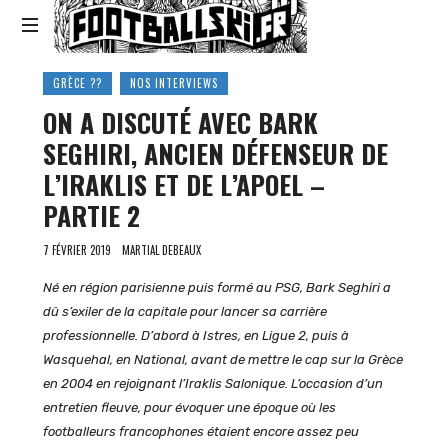
Footballski
Le
GRÈCE ??
NOS INTERVIEWS
football
ON A DISCUTÉ AVEC BARK
d'Europe
centrale
SEGHIRI, ANCIEN DÉFENSEUR DE
et
L’IRAKLIS ET DE L’APOEL –
d'Europe
de
PARTIE 2
l'Est
7 FÉVRIER 2019
MARTIAL DEBEAUX
Né en région parisienne puis formé au PSG, Bark Seghiri a
dû s’exiler de la capitale pour lancer sa carrière
professionnelle. D’abord à Istres, en Ligue 2, puis à
Wasquehal, en National, avant de mettre le cap sur la Grèce
en 2004 en rejoignant l’Iraklis Salonique. L’occasion d’un
entretien fleuve, pour évoquer une époque où les
footballeurs francophones étaient encore assez peu