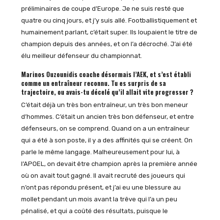
préliminaires de coupe d’Europe. Je ne suis resté que
quatre ou cinq jours, et j’y suis allé. Footballistiquement et
humainement parlant, c’était super. Ils loupaient le titre de
champion depuis des années, et on l’a décroché. J’ai été
élu meilleur défenseur du championnat.
Marinos Ouzounidis coache désormais l’AEK, et s’est établi
comme un entraîneur reconnu. Tu es surpris de sa
trajectoire, ou avais-tu décelé qu’il allait vite progresser ?
C’était déjà un très bon entraîneur, un très bon meneur
d’hommes. C’était un ancien très bon défenseur, et entre
défenseurs, on se comprend. Quand on a un entraîneur
qui a été à son poste, il y a des affinités qui se créent. On
parle le même langage. Malheureusement pour lui, à
l’APOEL, on devait être champion après la première année
où on avait tout gagné. Il avait recruté des joueurs qui
n’ont pas répondu présent, et j’ai eu une blessure au
mollet pendant un mois avant la trêve qui l’a un peu
pénalisé, et qui a coûté des résultats, puisque le