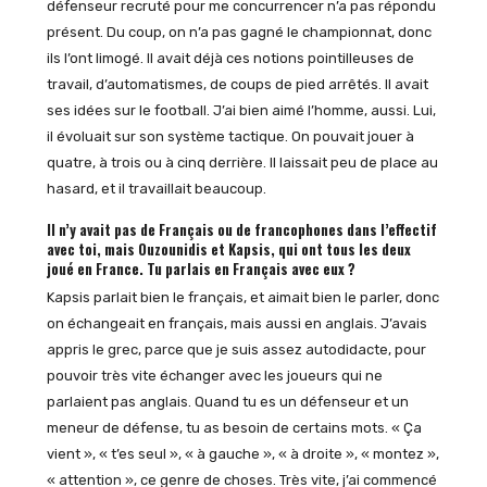
défenseur recruté pour me concurrencer n’a pas répondu
présent. Du coup, on n’a pas gagné le championnat, donc
ils l’ont limogé. Il avait déjà ces notions pointilleuses de
travail, d’automatismes, de coups de pied arrêtés. Il avait
ses idées sur le football. J’ai bien aimé l’homme, aussi. Lui,
il évoluait sur son système tactique. On pouvait jouer à
quatre, à trois ou à cinq derrière. Il laissait peu de place au
hasard, et il travaillait beaucoup.
Il n’y avait pas de Français ou de francophones dans l’effectif
avec toi, mais Ouzounidis et Kapsis, qui ont tous les deux
joué en France. Tu parlais en Français avec eux ?
Kapsis parlait bien le français, et aimait bien le parler, donc
on échangeait en français, mais aussi en anglais. J’avais
appris le grec, parce que je suis assez autodidacte, pour
pouvoir très vite échanger avec les joueurs qui ne
parlaient pas anglais. Quand tu es un défenseur et un
meneur de défense, tu as besoin de certains mots. « Ça
vient », « t’es seul », « à gauche », « à droite », « montez »,
« attention », ce genre de choses. Très vite, j’ai commencé