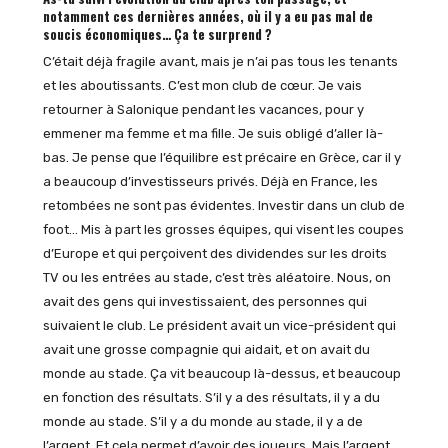
notamment ces dernières années, où il y a eu pas mal de
soucis économiques… Ça te surprend ?
C’était déjà fragile avant, mais je n’ai pas tous les tenants
et les aboutissants. C’est mon club de cœur. Je vais
retourner à Salonique pendant les vacances, pour y
emmener ma femme et ma fille. Je suis obligé d’aller là-
bas. Je pense que l’équilibre est précaire en Grèce, car il y
a beaucoup d’investisseurs privés. Déjà en France, les
retombées ne sont pas évidentes. Investir dans un club de
foot… Mis à part les grosses équipes, qui visent les coupes
d’Europe et qui perçoivent des dividendes sur les droits
TV ou les entrées au stade, c’est très aléatoire. Nous, on
avait des gens qui investissaient, des personnes qui
suivaient le club. Le président avait un vice-président qui
avait une grosse compagnie qui aidait, et on avait du
monde au stade. Ça vit beaucoup là-dessus, et beaucoup
en fonction des résultats. S’il y a des résultats, il y a du
monde au stade. S’il y a du monde au stade, il y a de
l’argent. Et cela permet d’avoir des joueurs. Mais l’argent