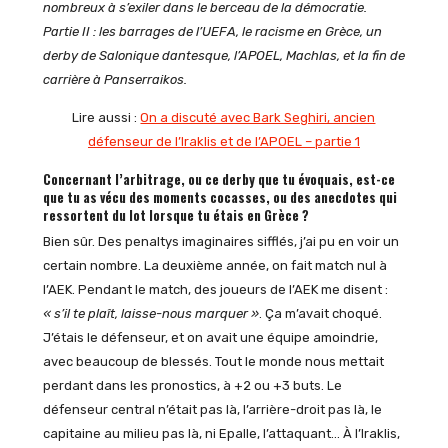
nombreux à s’exiler dans le berceau de la démocratie.
Partie II : les barrages de l’UEFA, le racisme en Grèce, un
derby de Salonique dantesque, l’APOEL, Machlas, et la fin de
carrière à Panserraikos.
Lire aussi :
On a discuté avec Bark Seghiri, ancien
défenseur de l’Iraklis et de l’APOEL – partie 1
Concernant l’arbitrage, ou ce derby que tu évoquais, est-ce
que tu as vécu des moments cocasses, ou des anecdotes qui
ressortent du lot lorsque tu étais en Grèce ?
Bien sûr. Des penaltys imaginaires sifflés, j’ai pu en voir un
certain nombre. La deuxième année, on fait match nul à
l’AEK. Pendant le match, des joueurs de l’AEK me disent :
« s’il te plaît, laisse-nous marquer »
. Ça m’avait choqué.
J’étais le défenseur, et on avait une équipe amoindrie,
avec beaucoup de blessés. Tout le monde nous mettait
perdant dans les pronostics, à +2 ou +3 buts. Le
défenseur central n’était pas là, l’arrière-droit pas là, le
capitaine au milieu pas là, ni Epalle, l’attaquant… À l’Iraklis,