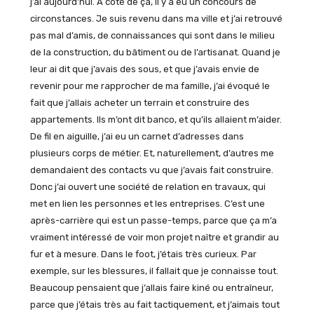
j’ai aujourd’hui. À côté de ça, il y a eu un concours de
circonstances. Je suis revenu dans ma ville et j’ai retrouvé
pas mal d’amis, de connaissances qui sont dans le milieu
de la construction, du bâtiment ou de l’artisanat. Quand je
leur ai dit que j’avais des sous, et que j’avais envie de
revenir pour me rapprocher de ma famille, j’ai évoqué le
fait que j’allais acheter un terrain et construire des
appartements. Ils m’ont dit banco, et qu’ils allaient m’aider.
De fil en aiguille, j’ai eu un carnet d’adresses dans
plusieurs corps de métier. Et, naturellement, d’autres me
demandaient des contacts vu que j’avais fait construire.
Donc j’ai ouvert une société de relation en travaux, qui
met en lien les personnes et les entreprises. C’est une
après-carrière qui est un passe-temps, parce que ça m’a
vraiment intéressé de voir mon projet naître et grandir au
fur et à mesure. Dans le foot, j’étais très curieux. Par
exemple, sur les blessures, il fallait que je connaisse tout.
Beaucoup pensaient que j’allais faire kiné ou entraîneur,
parce que j’étais très au fait tactiquement, et j’aimais tout