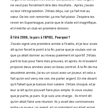
ne veut pas forcément dire des résultats… Après, j’avais
vu leur rétrogradation. J’étais déçu, car ça fait mal au
cœur. De les voir remonter, ça me fait plaisir. J’espère les
revoir en Superleague, parce que le stade est magnifique,
et il mérite un club en première division.
À l’été 2006, tu pars à l’APOEL. Pourquoi ?
J’avais signé une première année à l’Iraklis, et je leur avais
dit qu’on ferait le point à la fin, parce que je voulais voir ce
que ça allait donner au niveau paiement et sportif. J’étais
parti là-bas pour faire mes preuves, et après, ils m’avaient
proposé deux années avec un beau contrat. À la fin de ma
deuxième année, j’ai eu un souci avec un joueur, et cela a
fait qu’on est venu me voir, me parler argent. En me disant
qu’il fallait que je baisse mon salaire. J’étais choqué, et je
leur ai dit qu’on pouvait faire plus simple. Si vous voulez
que je parte, je pars. Si je suis une charge… Ils m’ont dit
qu’on allait faire une réunion. Ils y avait des connivences
entre un joueur, un agent, et un président qui était arrivé.