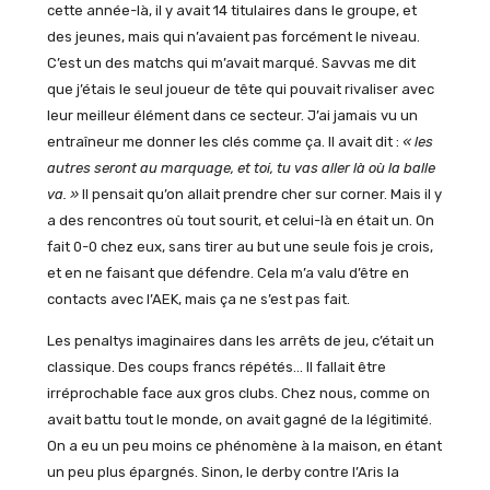
cette année-là, il y avait 14 titulaires dans le groupe, et
des jeunes, mais qui n’avaient pas forcément le niveau.
C’est un des matchs qui m’avait marqué. Savvas me dit
que j’étais le seul joueur de tête qui pouvait rivaliser avec
leur meilleur élément dans ce secteur. J’ai jamais vu un
entraîneur me donner les clés comme ça. Il avait dit :
« les
autres seront au marquage, et toi, tu vas aller là où la balle
va. »
Il pensait qu’on allait prendre cher sur corner. Mais il y
a des rencontres où tout sourit, et celui-là en était un. On
fait 0-0 chez eux, sans tirer au but une seule fois je crois,
et en ne faisant que défendre. Cela m’a valu d’être en
contacts avec l’AEK, mais ça ne s’est pas fait.
Les penaltys imaginaires dans les arrêts de jeu, c’était un
classique. Des coups francs répétés… Il fallait être
irréprochable face aux gros clubs. Chez nous, comme on
avait battu tout le monde, on avait gagné de la légitimité.
On a eu un peu moins ce phénomène à la maison, en étant
un peu plus épargnés. Sinon, le derby contre l’Aris la