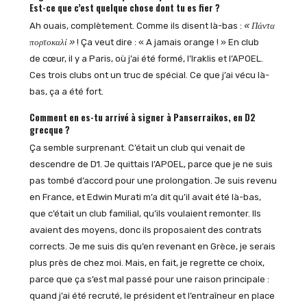
Est-ce que c’est quelque chose dont tu es fier ?
Ah ouais, complètement. Comme ils disent là-bas :
« Π
άντα
πορτοκαλί »
! Ça veut dire : « A jamais orange ! » En club
de cœur, il y a Paris, où j’ai été formé, l’Iraklis et l’APOEL.
Ces trois clubs ont un truc de spécial. Ce que j’ai vécu là-
bas, ça a été fort.
Comment en es-tu arrivé à signer à Panserraikos, en D2
grecque ?
Ça semble surprenant. C’était un club qui venait de
descendre de D1. Je quittais l’APOEL, parce que je ne suis
pas tombé d’accord pour une prolongation. Je suis revenu
en France, et Edwin Murati m’a dit qu’il avait été là-bas,
que c’était un club familial, qu’ils voulaient remonter. Ils
avaient des moyens, donc ils proposaient des contrats
corrects. Je me suis dis qu’en revenant en Grèce, je serais
plus près de chez moi. Mais, en fait, je regrette ce choix,
parce que ça s’est mal passé pour une raison principale :
quand j’ai été recruté, le président et l’entraîneur en place