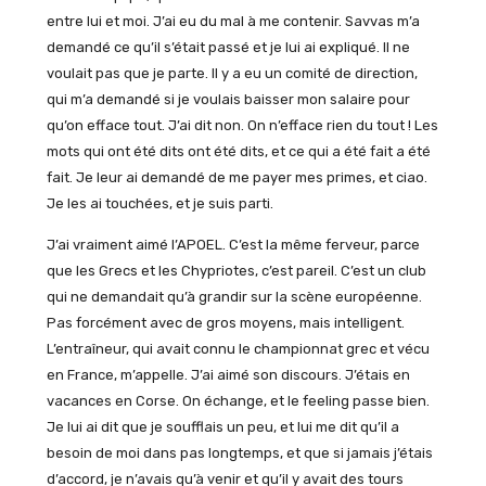
entre lui et moi. J’ai eu du mal à me contenir. Savvas m’a
demandé ce qu’il s’était passé et je lui ai expliqué. Il ne
voulait pas que je parte. Il y a eu un comité de direction,
qui m’a demandé si je voulais baisser mon salaire pour
qu’on efface tout. J’ai dit non. On n’efface rien du tout ! Les
mots qui ont été dits ont été dits, et ce qui a été fait a été
fait. Je leur ai demandé de me payer mes primes, et ciao.
Je les ai touchées, et je suis parti.
J’ai vraiment aimé l’APOEL. C’est la même ferveur, parce
que les Grecs et les Chypriotes, c’est pareil. C’est un club
qui ne demandait qu’à grandir sur la scène européenne.
Pas forcément avec de gros moyens, mais intelligent.
L’entraîneur, qui avait connu le championnat grec et vécu
en France, m’appelle. J’ai aimé son discours. J’étais en
vacances en Corse. On échange, et le feeling passe bien.
Je lui ai dit que je soufflais un peu, et lui me dit qu’il a
besoin de moi dans pas longtemps, et que si jamais j’étais
d’accord, je n’avais qu’à venir et qu’il y avait des tours