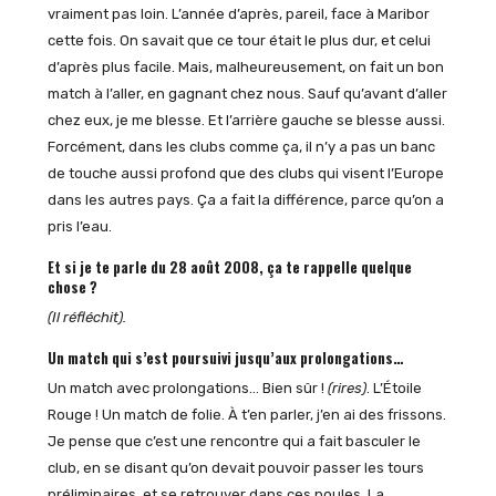
vraiment pas loin. L’année d’après, pareil, face à Maribor
cette fois. On savait que ce tour était le plus dur, et celui
d’après plus facile. Mais, malheureusement, on fait un bon
match à l’aller, en gagnant chez nous. Sauf qu’avant d’aller
chez eux, je me blesse. Et l’arrière gauche se blesse aussi.
Forcément, dans les clubs comme ça, il n’y a pas un banc
de touche aussi profond que des clubs qui visent l’Europe
dans les autres pays. Ça a fait la différence, parce qu’on a
pris l’eau.
Et si je te parle du 28 août 2008, ça te rappelle quelque
chose ?
(Il réfléchit).
Un match qui s’est poursuivi jusqu’aux prolongations…
Un match avec prolongations… Bien sûr !
(rires)
. L’Étoile
Rouge ! Un match de folie. À t’en parler, j’en ai des frissons.
Je pense que c’est une rencontre qui a fait basculer le
club, en se disant qu’on devait pouvoir passer les tours
préliminaires, et se retrouver dans ces poules. La