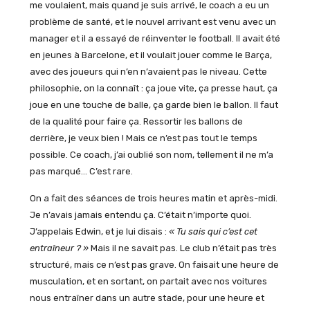
me voulaient, mais quand je suis arrivé, le coach a eu un
problème de santé, et le nouvel arrivant est venu avec un
manager et il a essayé de réinventer le football. Il avait été
en jeunes à Barcelone, et il voulait jouer comme le Barça,
avec des joueurs qui n’en n’avaient pas le niveau. Cette
philosophie, on la connaît : ça joue vite, ça presse haut, ça
joue en une touche de balle, ça garde bien le ballon. Il faut
de la qualité pour faire ça. Ressortir les ballons de
derrière, je veux bien ! Mais ce n’est pas tout le temps
possible. Ce coach, j’ai oublié son nom, tellement il ne m’a
pas marqué… C’est rare.
On a fait des séances de trois heures matin et après-midi.
Je n’avais jamais entendu ça. C’était n’importe quoi.
J’appelais Edwin, et je lui disais :
« Tu sais qui c’est cet
entraîneur ? »
Mais il ne savait pas. Le club n’était pas très
structuré, mais ce n’est pas grave. On faisait une heure de
musculation, et en sortant, on partait avec nos voitures
nous entraîner dans un autre stade, pour une heure et