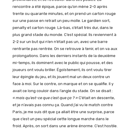
rencontre a été épique, parce qu’on mène 2-0 après
trente ou quarante minutes, et on prend un carton rouge
sur une passe en retrait un peu molle. Le gardien sort,
penalty et carton rouge. Là-bas, c’était très dur, dans le
plus grand stade du monde. C’est spécial. Ils reviennent à
2-2 sur un but qui n’en n’était pas un, avec une barre
rentrante pas rentrée. On se retrouve à tenir, et on va aux
prolongations. Dans les derniers instants de la deuxième
mi-temps, ils dominent avec le public qui pousse, et des
joueurs ont voulu briller. Égoïstement, ils ont voulu tirer
leur épingle du jeu, et ils jouent mal un deux contre un
face à moi. Sur le contre, on marque et on se qualifie. Il y
avait ce long couloir dans l’angle du stade. On se disait :
« mais qu’est-ce que c’est que ça ? »
C’était en descente,
et je n’avais pas connu ça. Quand j’ai vu le match contre
Paris, je me suis dit que ça allait être une surprise, parce
que c’est un peu spécial cette longue marche dans le
froid. Après, on sort dans une arène énorme. C’est hostile.