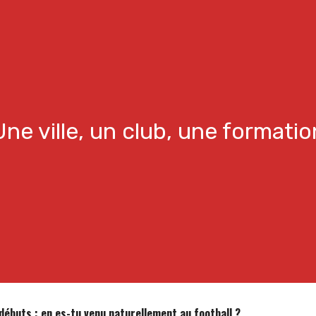
Une ville, un club, une formatio
ébuts : en es-tu venu naturellement au football ?