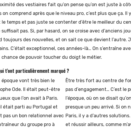
oximité des vestiaires fait qu’on pense qu’on est juste à côt
s on comprend après que le niveau pro, c’est plus que ça. Il 
t le temps et pas juste se contenter d’être le meilleur du cen
 suffisait pas. Si, par hasard, on se croise avec d’anciens jou
d toujours des nouvelles, et on sait ce que devient l’autre. 
ins. C’était exceptionnel, ces années-là… On s’entraîne ave
a chance de pouvoir toucher du doigt le métier.
qui t’ont particulièrement marqué ?
 époque vont très bien le
Être très fort au centre de for
tophe Ode. Il était peut-être
pas d’engagement… C’est le 
ueux que l’on avait à Paris.
l’époque, où on se disait qu’on
 était parti au Portugal et
presque un peu arrivé. Si on n
ait pas un bon relationnel avec
Paris, il y a d’autres solution
ntraîneur du groupe pro à
et réussir ailleurs, comme m’a