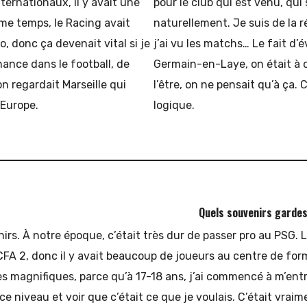
ternationaux, il y avait une
pour le club qui est venu, qui 
ême temps, le Racing avait
naturellement. Je suis de la r
, donc ça devenait vital si je
j’ai vu les matchs… Le fait d’é
hance dans le football, de
Germain-en-Laye, on était à 
 on regardait Marseille qui
l’être, on ne pensait qu’à ça. 
’Europe.
logique.
Quels souvenirs gardes
irs. À notre époque, c’était très dur de passer pro au PSG. 
FA 2, donc il y avait beaucoup de joueurs au centre de for
s magnifiques, parce qu’à 17-18 ans, j’ai commencé à m’entr
 ce niveau et voir que c’était ce que je voulais. C’était vrai