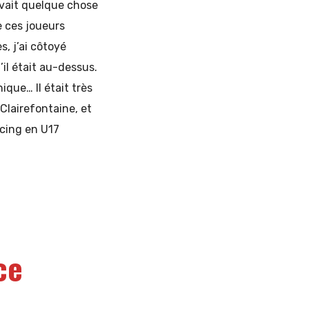
vait quelque chose
de ces joueurs
s, j’ai côtoyé
’il était au-dessus.
nique… Il était très
 Clairefontaine, et
acing en U17
ce
t