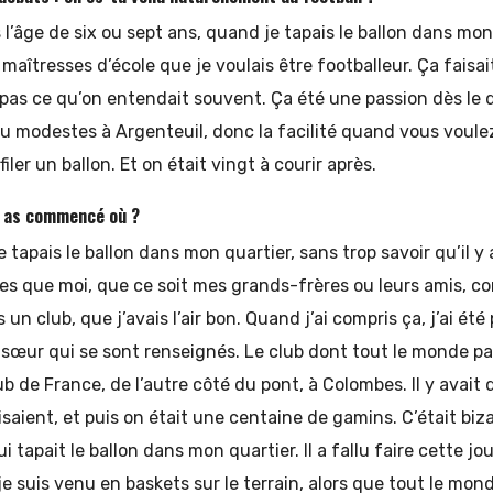
l’âge de six ou sept ans, quand je tapais le ballon dans mon 
aîtresses d’école que je voulais être footballeur. Ça faisait
t pas ce qu’on entendait souvent. Ça été une passion dès le d
eu modestes à Argenteuil, donc la facilité quand vous voul
filer un ballon. Et on était vingt à courir après.
u as commencé où ?
e tapais le ballon dans mon quartier, sans trop savoir qu’il y 
es que moi, que ce soit mes grands-frères ou leurs amis, c
s un club, que j’avais l’air bon. Quand j’ai compris ça, j’ai ét
sœur qui se sont renseignés. Le club dont tout le monde par
ub de France, de l’autre côté du pont, à Colombes. Il y avait
isaient, et puis on était une centaine de gamins. C’était biz
i tapait le ballon dans mon quartier. Il a fallu faire cette jo
je suis venu en baskets sur le terrain, alors que tout le mon