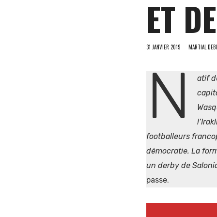
ET DE
et
31 JANVIER 2019
MARTIAL DEB
N
atif 
d'Europe
capit
Wasqu
l’Ira
de
footballeurs franco
démocratie. La forma
un derby de Saloniq
l'Est
passe.