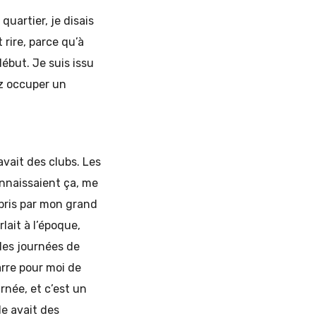
quartier, je disais
 rire, parce qu’à
ébut. Je suis issu
ez occuper un
avait des clubs. Les
onnaissaient ça, me
é pris par mon grand
lait à l’époque,
 des journées de
arre pour moi de
urnée, et c’est un
de avait des