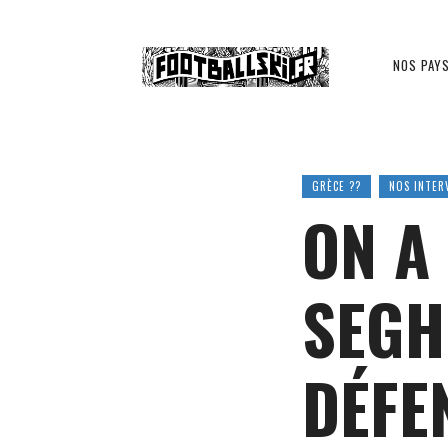
Footballski
NOS PAY
Le
GRÈCE ??
NOS INTER
ON A
football
SEGH
d'Europe
DÉFE
centrale