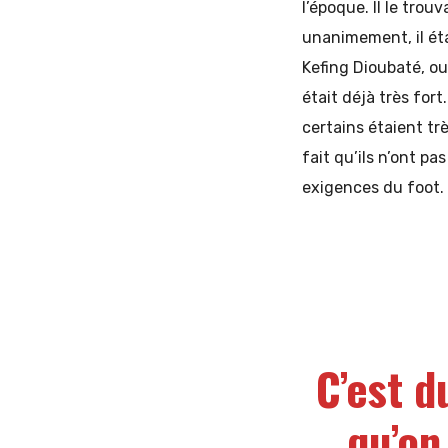
l’époque. Il le trou
unanimement, il éta
Kefing Dioubaté, o
était déjà très fort
certains étaient trè
fait qu’ils n’ont pa
exigences du foot.
C’est d
qu’on