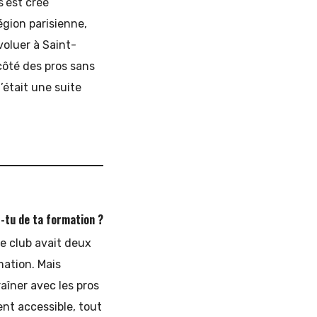
s’est créé
égion parisienne,
voluer à Saint-
côté des pros sans
C’était une suite
-tu de ta formation ?
Le club avait deux
mation. Mais
aîner avec les pros
ment accessible, tout